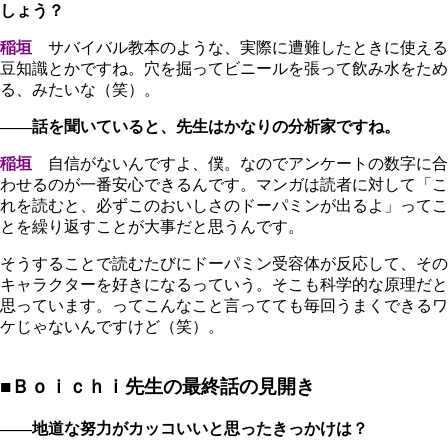
しょう？
稲垣
サバイバル教本のような、実際に遭難したときに使える
豆知識とかですね。穴を掘ってビニールを張って飲み水をため
る、みたいな（笑）。
――話を聞いていると、先生はかなりの分析家ですね。
稲垣
自信がないんですよ、僕。なのでアンケートの数字に合
わせるのが一番安心できるんです。マンガは読者に対して「こ
れを読むと、必ずこのおいしさのドーパミンが出るよ」ってこ
とを繰り返すことが大事だと思うんです。
そうすることで読むたびにドーパミン受容体が反応して、その
キャラクターを好きになるっていう。そこも科学的な原理だと
思っています。ってこんなこと言ってても毎回うまくできるワ
ケじゃないんですけど（笑）。
■Ｂｏｉｃｈｉ先生の最終話の見開き
――地道な努力がカッコいいと思ったきっかけは？