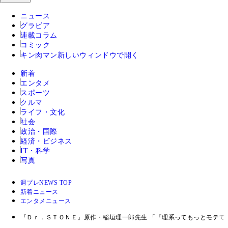
ニュース
グラビア
連載コラム
コミック
キン肉マン
新しいウィンドウで開く
新着
エンタメ
スポーツ
クルマ
ライフ・文化
社会
政治・国際
経済・ビジネス
IT・科学
写真
週プレNEWS TOP
新着ニュース
エンタメニュース
『Ｄｒ．ＳＴＯＮＥ』原作・稲垣理一郎先生 「『理系ってもっとモテて