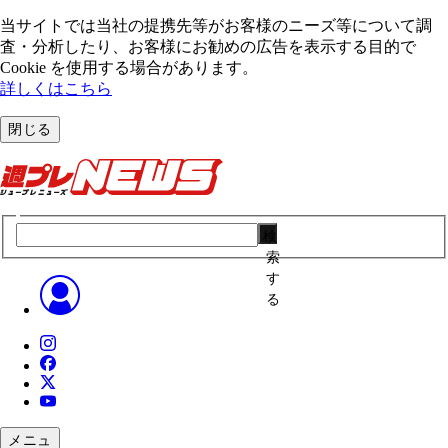
当サイトでは当社の提携先等がお客様のニーズ等について調
査・分析したり、お客様にお勧めの広告を表⽰する⽬的で
Cookie を使⽤する場合があります。
詳しくはこちら
閉じる
検
索
す
る
メニュ