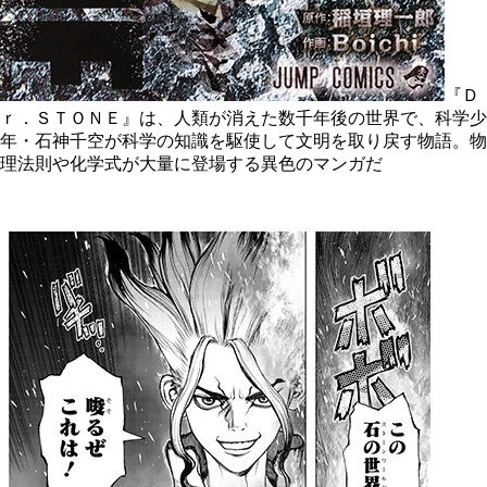
『Ｄ
ｒ．ＳＴＯＮＥ』は、人類が消えた数千年後の世界で、科学少
年・石神千空が科学の知識を駆使して文明を取り戻す物語。物
理法則や化学式が大量に登場する異色のマンガだ