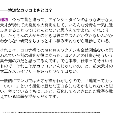
――地道なカッコよさとは？
稲垣
今って昔と違って、アインシュタインのような派手な大
天才が現れて大発見や大発明をして、いろんな分野を一気に進
歩させることってほとんどないと思うんですよね。それより
も、たくさんの人がそのときは役に立つんだか立たないんだか
わからない研究をちょっとずつ積み重ねながら進歩している。
それこそ、コロナ禍でのｍＲＮＡワクチンも全然関係ないと思
われていた別の研究が役に立った。ほとんどの仕事がそういう
集合知の力だと思ってるんです。でも本来、仕事ってそういう
もので、それこそがカッコいいんじゃないの、と。超大天才の
大工がスカイツリーを造ったワケではない。
一般的にマンガでは天才が描かれがちなので、「地道ってカッ
コいい！」という感覚は新たな面白さになるかもしれないと思
い、考えているうちに、ふと、石化してるときにただ数字を数
えている絵面が浮かんだんです。