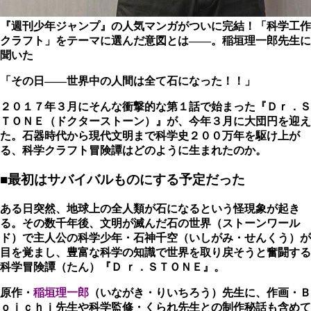
『週刊少年ジャンプ』の人気マンガがついに完結！「科学工作
クラフト」をテーマに選んだ意図とは――。稲垣理一郎先生に
聞いた
「その日――世界中の人間は全て石になった！！」
２０１７年３月にそんな衝撃的な第１話で始まった『Ｄｒ．Ｓ
ＴＯＮＥ（ドクターストーン）』が、今年３月に大団円を迎え
た。石器時代から現代文明まで科学史２００万年を駆け上が
る、科学クラフト冒険譚はどのように生まれたのか。
■最初はサバイバルものにする予定だった
ある日突然、地球上の全人類が石になるという怪現象が起き
る。その数千年後、文明が滅んだ石の世界（ストーンワール
ド）で主人公の科学少年・石神千空（いしがみ・せんくう）が
目を覚まし、豊富な科学の知識で世界を取り戻そうと奮闘する
科学冒険譚（たん）『Ｄ ｒ．ＳＴＯＮＥ』。
原作・
稲垣理一郎
（いながき・りいちろう）先生に、作画・Ｂ
ｏｉｃｈｉ先生や科学監修・くられ先生との制作秘話も含めて