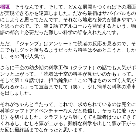
稲垣
そうなんです。そして、どんな展開をつくればその場面
が実現できるかを逆算しました。だから最初はサバイバルもの
にしようと思ってたんです。それなら地道な努力が描きやすい
と思ったので。で、第２話でアルコールを蒸留するという、物
語の都合上必要だった難しい科学の話を入れたんです。
ただ、『ジャンプ』はアンケートで読者の反応を見るので、そ
こでもしグッと落ちるようだったら科学はやめとこうと。しか
し、その回が人気で。
さらに千空の幼少期の科学工作（クラフト）の話でも人気がポ
ンッと上がって、「読者は千空の科学が見たいのかも」って。
そして第１６話では、担当編集に「この回はものスゴく人気が
取れるかも」って宣言までして（笑）、少し簡単な科学の滑車
を出しました。
それがちゃんと当たって、これで、求められているのは完全に
科学クラフトアドベンチャーなんだと確信し、そっちに舵（か
じ）を切りました。クラフトなら難しくても読者はついてきて
くれるし、むしろ票が上がる。難解な科学を出して票が下がっ
た回は最終話までなかったと思います。