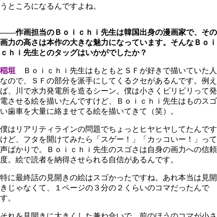
うところになるんですよね。
――作画担当のＢｏｉｃｈｉ先生は韓国出身の漫画家で、その
画力の高さは本作の大きな魅力になっています。そんなＢｏｉ
ｃｈｉ先生とのタッグはいかがでしたか？
稲垣
Ｂｏｉｃｈｉ先生はもともとＳＦが好きで描いていた人
なので、ＳＦの部分を派手にしてくるクセがあるんです。例え
ば、川で水力発電所を造るシーン。僕は小さくビリビリって発
電させる絵を描いたんですけど、Ｂｏｉｃｈｉ先生はものスゴ
い歯車を大量に絡ませてる絵を描いてきて（笑）。
僕はリアリティラインの問題でちょっとヒヤヒヤしてたんです
けど、フタを開けてみたら「スゲー！」「カッコいー！」って
声ばかりで。Ｂｏｉｃｈｉ先生のスゴさは自身の画力への信頼
度。絵で読者を納得させられる自信があるんです。
特に最終話の見開きの絵はスゴかったですね。あれ本当は見開
きじゃなくて、１ページの３分の２くらいのコマだったんで
す。
それを見開きに大きくした兼ね合いで、前のほうのコマが小さ