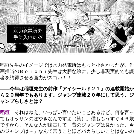
稲垣先生のイメージでは水力発電所はもっと小さかったが、作
画担当のＢｏｉｃｈｉ先生は大胆な絵に。少し非現実的でも読
者を納得させる画力がスゴい！！
――今年は稲垣先生の前作『アイシールド２１』の連載開始か
ら２０周年でもあります。ジャンプ連載２０年にして思う、ジ
ャンプらしさとは？
稲垣
それはねえ、いっぱい言いたいことあるけど、何を言っ
てもオッサンのぼやきなんですよ（笑）。僕ももうすぐ４６歳
ですから、そんな人が懐古して「昔のジャンプは良かった、今
のジャンプは～」なんて言うことほどバカらしいことはないの