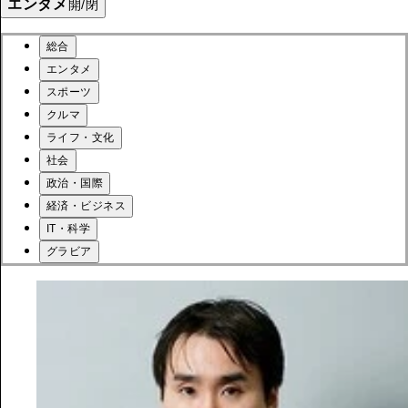
エンタメ
開/閉
総合
エンタメ
スポーツ
クルマ
ライフ・文化
社会
政治・国際
経済・ビジネス
IT・科学
グラビア