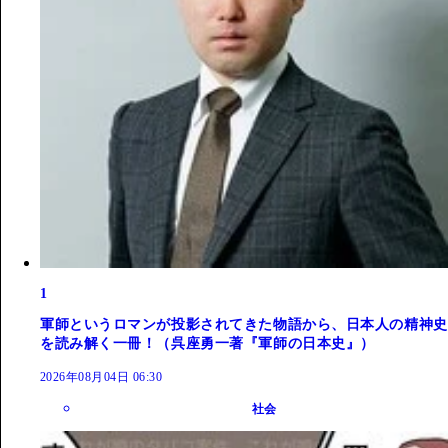
1
軍師というロマンが投影されてきた物語から、日本人の精神史
を読み解く一冊！（呉座勇一著『軍師の日本史』）
2026年08月04日 06:30
社会