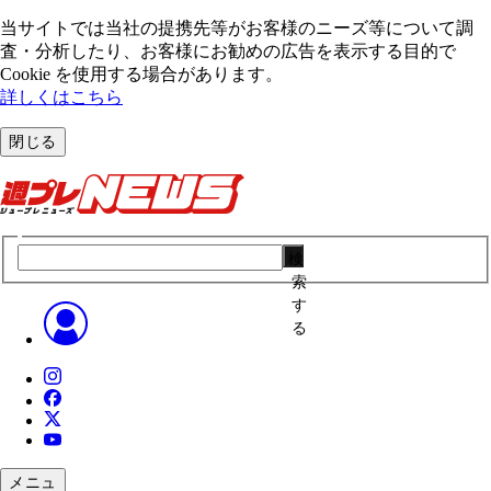
当サイトでは当社の提携先等がお客様のニーズ等について調
査・分析したり、お客様にお勧めの広告を表⽰する⽬的で
Cookie を使⽤する場合があります。
詳しくはこちら
閉じる
検
索
す
る
メニュ