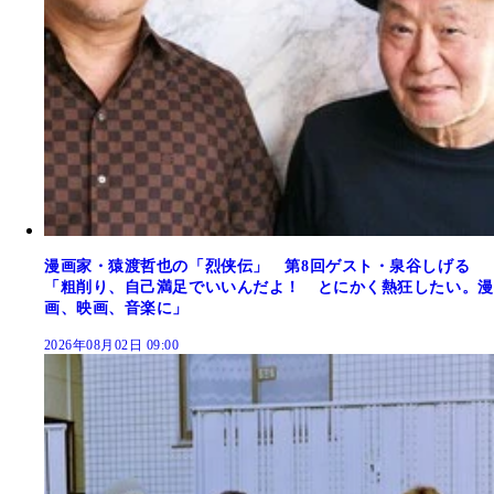
漫画家・猿渡哲也の「烈侠伝」 第8回ゲスト・泉谷しげる
「粗削り、自己満足でいいんだよ！ とにかく熱狂したい。漫
画、映画、音楽に」
2026年08月02日 09:00