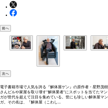
前へ
電子書籍市場で人気を誇る『解体屋ゲン』の原作者
現実に向き合うマンガの存在も大切だと語る星野茂
電子書籍化されるまでの苦悩を語る星野茂樹さん
野茂樹さん
ん
次へ
電子書籍市場で人気を誇る『解体屋ゲン』の原作者・星野茂樹
さんビルや家屋を取り壊す"解体業者"にスポットを当てたマン
ガが世代を超えて注目を集めている。世にも珍しい解体屋マン
ガ。その名は、『解体屋（こわし...