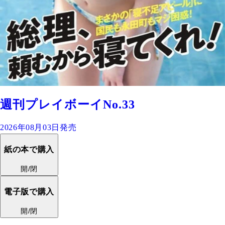
週刊プレイボーイNo.33
2026年08月03日発売
紙の本で購入
開/閉
電子版で購入
開/閉