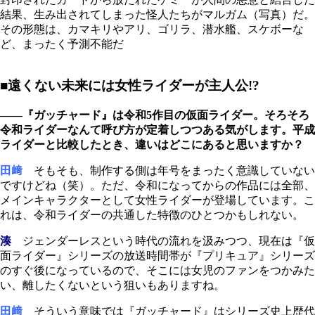
結果、生み出されてしまった怪人たちがマルガム（写真）だ。
その形態は、カマキリやアリ、ゴリラ、潜水艦、スケボーな
ど、まったく予測不能だ
■遠くない未来には女性ライダーが主人公!?
――『ガッチャード』は令和5作目の仮面ライダー。そろそろ
令和ライダーなんて呼び方が定着しつつある気がします。平成
ライダーと比較したとき、違いはどこにあると思いますか？
田﨑
そもそも、制作する側は年号をまったく意識していない
ですけどね（笑）。ただ、令和になってからの作品には全部、
メインキャラクターとして女性ライダーが登場しています。こ
れは、令和ライダーの共通した特徴のひとつかもしれない。
湊
ジェンダーレスという時代の流れを汲みつつ、現在は『仮
面ライダー』シリーズの放送時間帯が『プリキュア』シリーズ
のすぐ後になっているので、そこには女児のファンをつかみた
い、離したくないという狙いもありますね。
田﨑
そういう意味では『ガッチャード』はシリーズ史上歴代