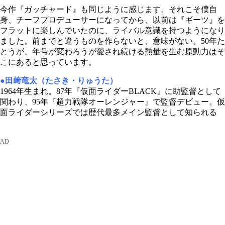
今作『ガッチャード』も同じように感じます。それこそ僕自
身、チーフプロデューサーになってから、以前は『ギーツ』を
フラットに楽しんでいたのに、ライバル意識を持つようになり
ました。前までと違うものを作らないと、意味がない。50年た
とうが、年号が変わろうが愛され続ける熱量を生む原動力はそ
こにあると思っています。
●田﨑竜太（たさき・りゅうた）
1964年生まれ。87年『仮面ライダーBLACK』に助監督として
関わり、95年『超力戦隊オーレンジャー』で監督デビュー。仮
面ライダーシリーズでは歴代最多メイン監督として知られる