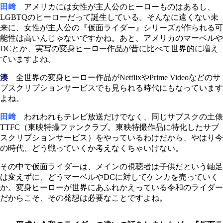
田﨑
アメリカには女性が主人公のヒーローものはあるし、
LGBTQのヒーローだって誕生している。そんなに遠くない未
来に、女性が主人公の『仮面ライダー』シリーズが作られる可
能性は高いんじゃないですかね。あと、アメリカのマーベルや
DCとか、実写の変身ヒーロー作品が昔に比べて世界的に増え
ていますよね。
湊
全世界の変身ヒーロー作品がNetflixやPrime Videoなどのサ
ブスクリプションサービスでも見られる時代にもなっています
よね。
田﨑
われわれもテレビ放送だけでなく、同じサブスクの土俵
TTFC（東映特撮ファンクラブ。東映特撮作品に特化したサブ
スクリプションサービス）をやっているわけだから、やはり今
の時代、どう戦っていくか考えなくちゃいけない。
その中で仮面ライダーは、メインの視聴者は子供だという軸足
は変えずに、どうマーベルやDCに対してケンカを売っていく
か。変身ヒーローが世界にあふれかえっている令和のライダー
だからこそ、その発想は必要なことですよね。