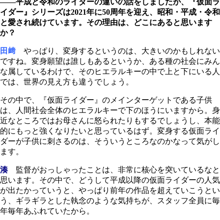
――平成と令和のライダーの違いの話をしましたが、『仮面ラ
イダー』シリーズは2021年に50周年を迎え、昭和・平成・令和
と愛され続けています。その理由は、どこにあると思います
か？
田﨑
やっぱり、変身するというのは、大きいのかもしれない
ですね。変身願望は誰しもあるというか、ある種の社会にみん
な属しているわけで、そのヒエラルキーの中で上と下にいる人
では、世界の見え方も違うでしょう。
その中で、『仮面ライダー』のメインターゲットである子供
は、人間社会全体のヒエラルキーで下のほうにいますから。身
近なところではお母さんに怒られたりもするでしょうし、本能
的にもっと強くなりたいと思っているはず。変身する仮面ライ
ダーが子供に刺さるのは、そういうところなのかなって気がし
ます。
湊
監督がおっしゃったことは、非常に核心を突いているなと
思います。その中で、どうして平成以降の仮面ライダーの人気
が出たかっていうと、やっぱり前年の作品を超えていこうとい
う、ギラギラとした執念のような気持ちが、スタッフ全員に毎
年毎年あふれていたから。