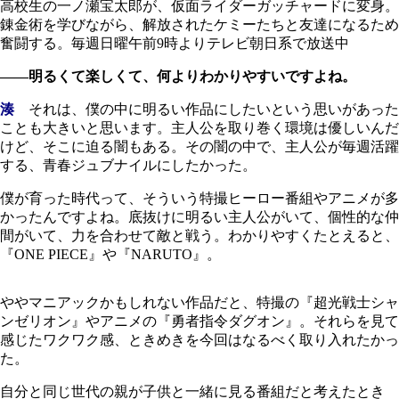
高校生の一ノ瀬宝太郎が、仮面ライダーガッチャードに変身。
錬金術を学びながら、解放されたケミーたちと友達になるため
奮闘する。毎週日曜午前9時よりテレビ朝日系で放送中
――明るくて楽しくて、何よりわかりやすいですよね。
湊
それは、僕の中に明るい作品にしたいという思いがあった
ことも大きいと思います。主人公を取り巻く環境は優しいんだ
けど、そこに迫る闇もある。その闇の中で、主人公が毎週活躍
する、青春ジュブナイルにしたかった。
僕が育った時代って、そういう特撮ヒーロー番組やアニメが多
かったんですよね。底抜けに明るい主人公がいて、個性的な仲
間がいて、力を合わせて敵と戦う。わかりやすくたとえると、
『ONE PIECE』や『NARUTO』。
ややマニアックかもしれない作品だと、特撮の『超光戦士シャ
ンゼリオン』やアニメの『勇者指令ダグオン』。それらを見て
感じたワクワク感、ときめきを今回はなるべく取り入れたかっ
た。
自分と同じ世代の親が子供と一緒に見る番組だと考えたとき