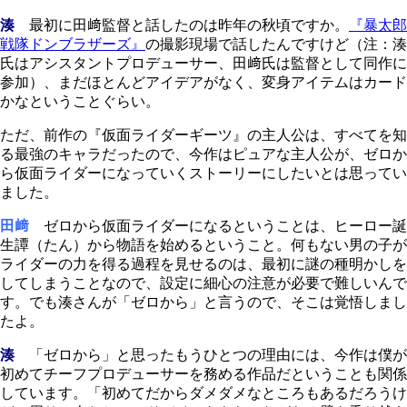
湊
最初に田﨑監督と話したのは昨年の秋頃ですか。
『暴太郎
戦隊ドンブラザーズ』
の撮影現場で話したんですけど（注：湊
氏はアシスタントプロデューサー、田﨑氏は監督として同作に
参加）、まだほとんどアイデアがなく、変身アイテムはカード
かなということぐらい。
ただ、前作の『仮面ライダーギーツ』の主人公は、すべてを知
る最強のキャラだったので、今作はピュアな主人公が、ゼロか
ら仮面ライダーになっていくストーリーにしたいとは思ってい
ました。
田﨑
ゼロから仮面ライダーになるということは、ヒーロー誕
生譚（たん）から物語を始めるということ。何もない男の子が
ライダーの力を得る過程を見せるのは、最初に謎の種明かしを
してしまうことなので、設定に細心の注意が必要で難しいんで
す。でも湊さんが「ゼロから」と言うので、そこは覚悟しまし
たよ。
湊
「ゼロから」と思ったもうひとつの理由には、今作は僕が
初めてチーフプロデューサーを務める作品だということも関係
しています。「初めてだからダメダメなところもあるだろうけ