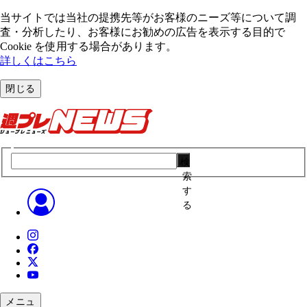
当サイトでは当社の提携先等がお客様のニーズ等について調
査・分析したり、お客様にお勧めの広告を表⽰する⽬的で
Cookie を使⽤する場合があります。
詳しくはこちら
閉じる
検
索
す
る
メニュ