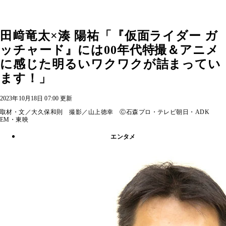
田﨑竜太×湊 陽祐「『仮面ライダー ガ
ッチャード』には00年代特撮＆アニメ
に感じた明るいワクワクが詰まってい
ます！」
2023年10月18日 07:00 更新
取材・文／大久保和則 撮影／山上徳幸 Ⓒ石森プロ・テレビ朝日・ADK
EM・東映
エンタメ