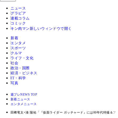
ニュース
グラビア
連載コラム
コミック
キン肉マン
新しいウィンドウで開く
新着
エンタメ
スポーツ
クルマ
ライフ・文化
社会
政治・国際
経済・ビジネス
IT・科学
写真
週プレNEWS TOP
新着ニュース
エンタメニュース
田﨑竜太×湊 陽祐「『仮面ライダー ガッチャード』には00年代特撮＆