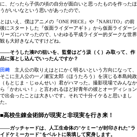
に、だったら子供の頃の自分が面白いと思ったものを作ったほ
うがいいなという思いがあったので。
とはいえ、僕はアニメの『ONE PIECE』や『NARUTO』の前
後にスタートした『仮面ライダーアギト』から仮面ライダーシ
リーズにハマったので、いわゆる平成ライダー的ダークな世界
観も大好きなんですけどね。
――そうした湊Pの狙いを、監督はどう汲（く）み取って、作
品に落とし込んでいったんですか？
田﨑
主人公の取りえはとにかく明るいという方向になって、
そこに主人公の一ノ瀬宝太郎（ほうたろう）を演じる本島純政
（もとじま・じゅんせい）君がハマった。撮影現場でみんなか
ら「かわいい！」と言われるほど好青年の彼とオーディション
で出会ったことは大きいです。それで十分イケると思いまし
た。
■高校生錬金術師が現実と非現実を行き来！
――ガッチャードは、人工生命体の"ケミー"が封印された"ラ
イドケミーカード"をベルトに装填して変身します。