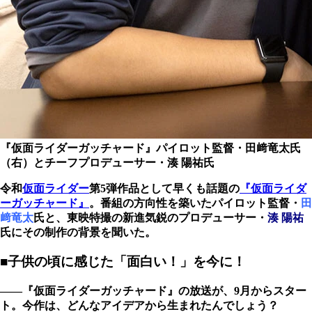
『仮面ライダーガッチャード』パイロット監督・田﨑竜太氏
（右）とチーフプロデューサー・湊 陽祐氏
令和
仮面ライダー
第5弾作品として早くも話題の
『仮面ライダ
ーガッチャード』
。番組の方向性を築いたパイロット監督・
田
﨑竜太
氏と、東映特撮の新進気鋭のプロデューサー・
湊 陽祐
氏にその制作の背景を聞いた。
■子供の頃に感じた「面白い！」を今に！
――『仮面ライダーガッチャード』の放送が、9月からスター
ト。今作は、どんなアイデアから生まれたんでしょう？