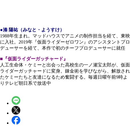
●湊 陽祐（みなと・ようすけ）
1988年生まれ。マッドハウスでアニメの制作担当を経て、東映
に入社。2019年『仮面ライダーゼロワン』のアシスタントプロ
デューサーを経て、本作で初のチーフプロデューサーに就任
■『仮面ライダーガッチャード』
人工生命体・ケミーと出会った高校生の一ノ瀬宝太郎が、仮面
ライダーガッチャードに変身。錬金術を学びながら、解放され
たケミーたちと友達になるため奮闘する。毎週日曜午前9時よ
りテレビ朝日系で放送中