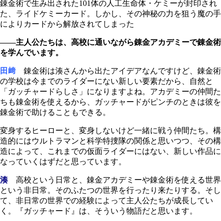
錬金術で生み出された101体の人工生命体・ケミーが封印され
た、ライドケミーカード。しかし、その神秘の力を狙う魔の手
によりカードから解放されてしまった
――主人公たちは、高校に通いながら錬金アカデミーで錬金術
を学んでいます。
田﨑
錬金術は湊さんから出たアイデアなんですけど、錬金術
の学校は今までのライダーにない新しい要素だから、自然と
「ガッチャードらしさ」になりますよね。アカデミーの仲間た
ちも錬金術を使えるから、ガッチャードがピンチのときは彼を
錬金術で助けることもできる。
変身するヒーローと、変身しないけど一緒に戦う仲間たち。構
造的にはウルトラマンと科学特捜隊の関係と思いつつ、その構
造によって、これまでの仮面ライダーにはない、新しい作品に
なっていくはずだと思っています。
湊
高校という日常と、錬金アカデミーや錬金術を使える世界
という非日常。そのふたつの世界を行ったり来たりする。そし
て、非日常の世界での経験によって主人公たちが成長してい
く。『ガッチャード』は、そういう物語だと思います。