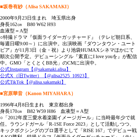
■坂巻有紗（Alisa SAKAMAKI）
2000年9月23日生まれ 埼玉県出身
身長162㎝ B80 W62 H93
血液型＝A型
○特撮ドラマ『仮面ライダーガッチャード』（テレビ朝日系、
毎週日曜9:00～）に出演中。出演映画『ダウンタウン・ユート
ピア』が11月3日（金・祝）より池袋HUMAXシネマほかにて
順次公開予定。デビューシングル『素直にI love youを』が配信
中。GMO「とくとくBB光」のCMに出演中。
公式Instagram【@sakamaki.alisa】
公式X（旧Twitter）【@alisa2525_10923】
公式TikTok【@alisa.sakamaki】
■宮原華音（Kanon MIYAHARA）
1996年4月8日生まれ 東京都出身
身長170㎝ B82 W59 H86 血液型＝A型
○「2012年度三愛水着楽園イメージガール」に当時最年少で就
任。ラウンドガール「R-1SE Force 2023」として活動しつつ、
キックボクシングのプロ選手として「RISE 167」でデビュー戦
をKO勝利。特撮ドラマ『仮面ライダーガッチャード』（テレ