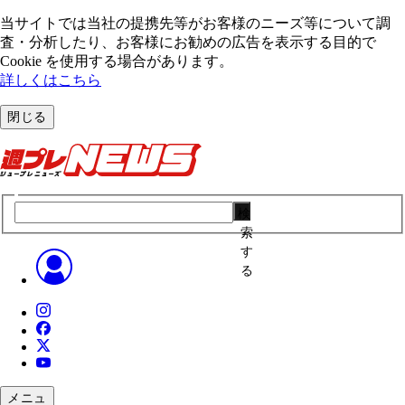
当サイトでは当社の提携先等がお客様のニーズ等について調
査・分析したり、お客様にお勧めの広告を表⽰する⽬的で
Cookie を使⽤する場合があります。
詳しくはこちら
閉じる
検
索
す
る
メニュ