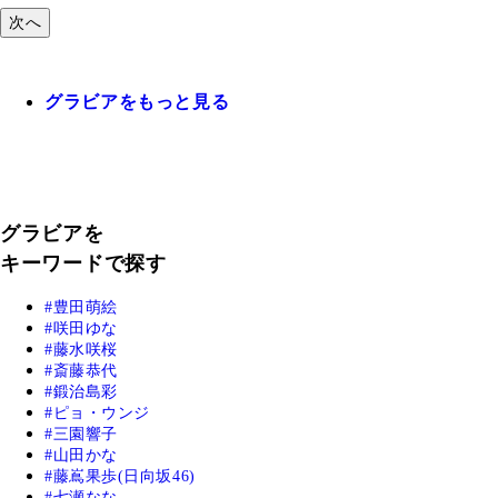
次へ
グラビアをもっと見る
グラビアを
キーワードで探す
豊田萌絵
咲田ゆな
藤水咲桜
斎藤恭代
鍛治島彩
ピョ・ウンジ
三園響子
山田かな
藤嶌果歩(日向坂46)
七瀬なな