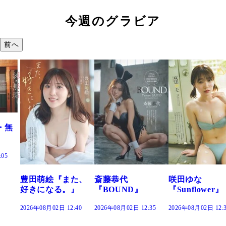
今週のグラビア
前へ
た、
斎藤恭代
咲田ゆな
藤水咲桜『花
』
『BOUND』
『Sunflower』
だまり』
:40
2026年08月02日 12:35
2026年08月02日 12:30
2026年08月02日 12: