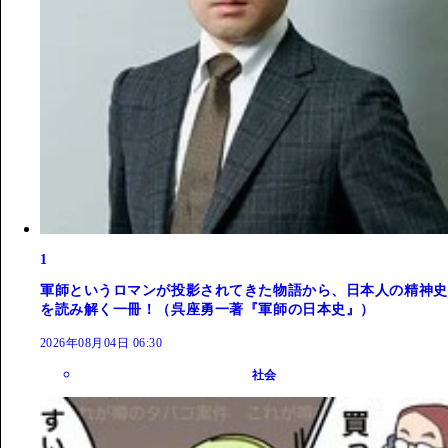
1
軍師というロマンが投影されてきた物語から、日本人の精神史
を読み解く一冊！（呉座勇一著『軍師の日本史』）
2026年08月04日 06:30
社会