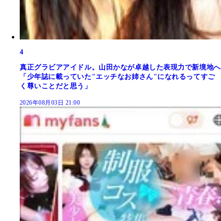
4
真正グラビアアイドル。山田かなが卓越した表現力で新境地へ
「少年誌に載っていた"エッチなお姉さん"になれるってすご
く尊いことだと思う」
2026年08月03日 21:00