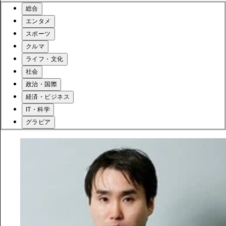
総合
エンタメ
スポーツ
クルマ
ライフ・文化
社会
政治・国際
経済・ビジネス
IT・科学
グラビア