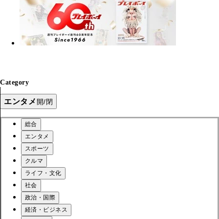
Category
エンタメ
開/閉
総合
エンタメ
スポーツ
クルマ
ライフ・文化
社会
政治・国際
経済・ビジネス