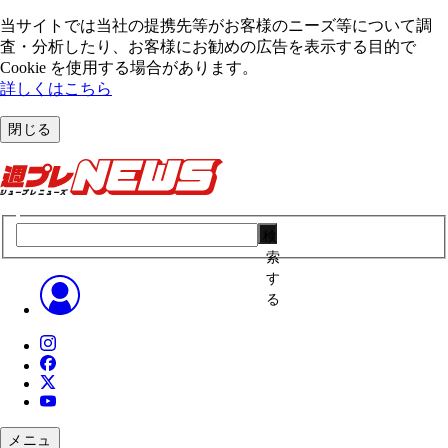
当サイトでは当社の提携先等がお客様のニーズ等について調
査・分析したり、お客様にお勧めの広告を表⽰する⽬的で
Cookie を使⽤する場合があります。
詳しくはこちら
閉じる
検
索
す
る
メニュ