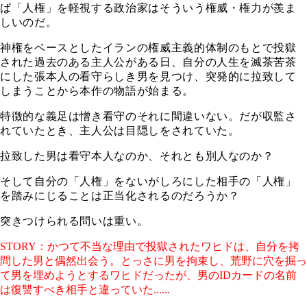
ば「人権」を軽視する政治家はそういう権威・権力が羨ま
しいのだ。
神権をベースとしたイランの権威主義的体制のもとで投獄
された過去のある主人公がある日、自分の人生を滅茶苦茶
にした張本人の看守らしき男を見つけ、突発的に拉致して
しまうことから本作の物語が始まる。
特徴的な義足は憎き看守のそれに間違いない。だが収監さ
れていたとき、主人公は目隠しをされていた。
拉致した男は看守本人なのか、それとも別人なのか？
そして自分の「人権」をないがしろにした相手の「人権」
を踏みにじることは正当化されるのだろうか？
突きつけられる問いは重い。
STORY：かつて不当な理由で投獄されたワヒドは、自分を拷
問した男と偶然出会う。とっさに男を拘束し、荒野に穴を掘っ
て男を埋めようとするワヒドだったが、男のIDカードの名前
は復讐すべき相手と違っていた......