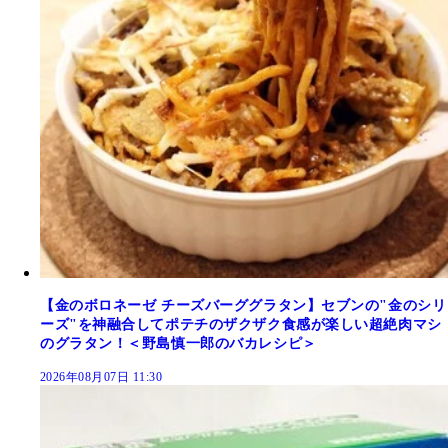
【金のボロネーゼ チーズバーググラタン】セブンの"金のシリ
ーズ"を神融合してポテチのザクザク食感が楽しい超絶肉マシ
のグラタン！＜野島慎一郎のバカレシピ＞
2026年08月07日 11:30