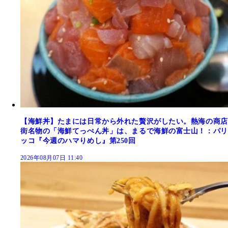
【海鮮丼】たまには日常から外れた贅沢がしたい。熱海の商店
街名物の「海鮮てっぺん丼」は、まるで海鮮の富士山！：パリ
ッコ『今週のハマりめし』第250回
2026年08月07日 11:40