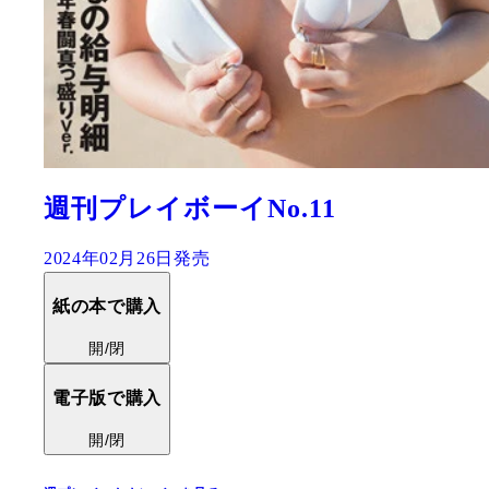
週刊プレイボーイNo.11
2024年02月26日発売
紙の本で購入
開/閉
電子版で購入
開/閉