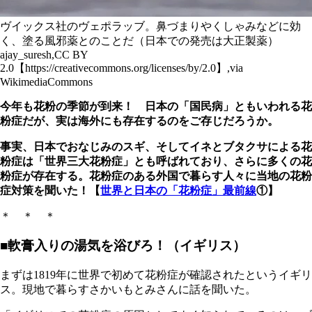
ヴイックス社のヴェポラッブ。鼻づまりやくしゃみなどに効
く、塗る風邪薬とのことだ（日本での発売は大正製薬）
ajay_suresh,CC BY
2.0【https://creativecommons.org/licenses/by/2.0】,via
WikimediaCommons
今年も花粉の季節が到来！ 日本の「国民病」ともいわれる花
粉症だが、実は海外にも存在するのをご存じだろうか。
事実、日本でおなじみのスギ、そしてイネとブタクサによる花
粉症は「世界三大花粉症」とも呼ばれており、さらに多くの花
粉症が存在する。花粉症のある外国で暮らす人々に当地の花粉
症対策を聞いた！【
世界と日本の「花粉症」最前線
①】
＊ ＊ ＊
■軟膏入りの湯気を浴びろ！（イギリス）
まずは1819年に世界で初めて花粉症が確認されたというイギリ
ス。現地で暮らすさかいもとみさんに話を聞いた。