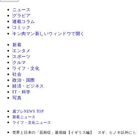
ニュース
グラビア
連載コラム
コミック
キン肉マン
新しいウィンドウで開く
新着
エンタメ
スポーツ
クルマ
ライフ・文化
社会
政治・国際
経済・ビジネス
IT・科学
写真
週プレNEWS TOP
新着ニュース
ライフ・文化ニュース
世界と日本の「花粉症」最前線【イギリス編】 スギ、ヒノキ以外にも芝、綿