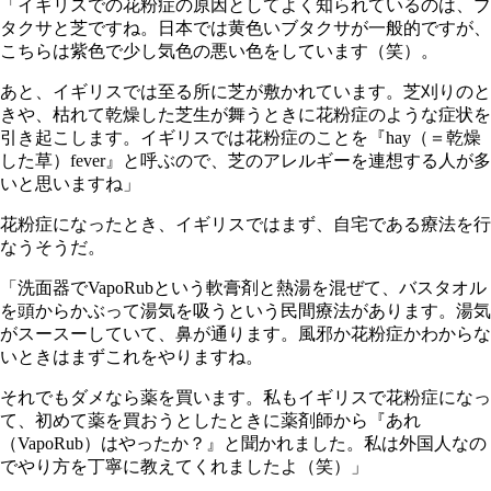
「イギリスでの花粉症の原因としてよく知られているのは、ブ
タクサと芝ですね。日本では黄色いブタクサが一般的ですが、
こちらは紫色で少し気色の悪い色をしています（笑）。
あと、イギリスでは至る所に芝が敷かれています。芝刈りのと
きや、枯れて乾燥した芝生が舞うときに花粉症のような症状を
引き起こします。イギリスでは花粉症のことを『hay（＝乾燥
した草）fever』と呼ぶので、芝のアレルギーを連想する人が多
いと思いますね」
花粉症になったとき、イギリスではまず、自宅である療法を行
なうそうだ。
「洗面器でVapoRubという軟膏剤と熱湯を混ぜて、バスタオル
を頭からかぶって湯気を吸うという民間療法があります。湯気
がスースーしていて、鼻が通ります。風邪か花粉症かわからな
いときはまずこれをやりますね。
それでもダメなら薬を買います。私もイギリスで花粉症になっ
て、初めて薬を買おうとしたときに薬剤師から『あれ
（VapoRub）はやったか？』と聞かれました。私は外国人なの
でやり方を丁寧に教えてくれましたよ（笑）」