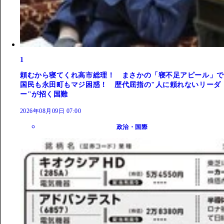
1
頼むから寝てくれ高市総理！ まさかの「寝不足アピール」で
国民も永田町もマジ困惑！ 歴代屈指の"人に頼れないリーダ
ー"が招く国難
2026年08月09日 07:00
政治・国際