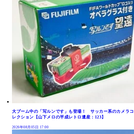
大ブーム中の「写ルンです」も登場！ サッカー系のカメラコ
レクション【山下メロの平成レトロ遺産：123】
2026年08月05日 17:00