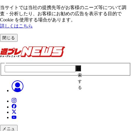
当サイトでは当社の提携先等がお客様のニーズ等について調
査・分析したり、お客様にお勧めの広告を表⽰する⽬的で
Cookie を使⽤する場合があります。
詳しくはこちら
閉じる
検
索
す
る
メニュ