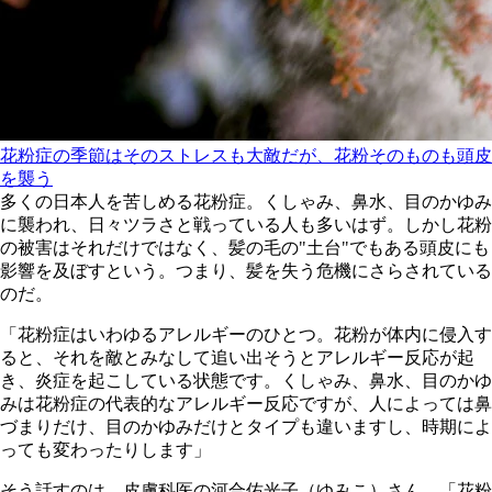
花粉症の季節はそのストレスも大敵だが、花粉そのものも頭皮
を襲う
多くの日本人を苦しめる花粉症。くしゃみ、鼻水、目のかゆみ
に襲われ、日々ツラさと戦っている人も多いはず。しかし花粉
の被害はそれだけではなく、髪の毛の"土台"でもある頭皮にも
影響を及ぼすという。つまり、髪を失う危機にさらされている
のだ。
「花粉症はいわゆるアレルギーのひとつ。花粉が体内に侵入す
ると、それを敵とみなして追い出そうとアレルギー反応が起
き、炎症を起こしている状態です。くしゃみ、鼻水、目のかゆ
みは花粉症の代表的なアレルギー反応ですが、人によっては鼻
づまりだけ、目のかゆみだけとタイプも違いますし、時期によ
っても変わったりします」
そう話すのは、皮膚科医の河合佑光子（ゆみこ）さん。「花粉