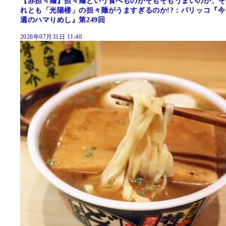
【赤担々麺】担々麺という食べものがそもそもうまいのか、そ
れとも「光陽楼」の担々麺がうますぎるのか!?：パリッコ『今
週のハマりめし』第249回
2026年07月31日 11:40