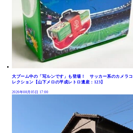
大ブーム中の「写ルンです」も登場！ サッカー系のカメラコ
レクション【山下メロの平成レトロ遺産：123】
2026年08月05日 17:00