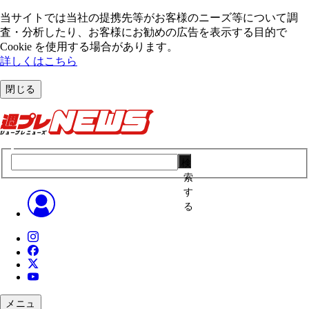
当サイトでは当社の提携先等がお客様のニーズ等について調
査・分析したり、お客様にお勧めの広告を表⽰する⽬的で
Cookie を使⽤する場合があります。
詳しくはこちら
閉じる
検
索
す
る
メニュ