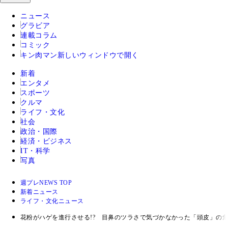
ニュース
グラビア
連載コラム
コミック
キン肉マン
新しいウィンドウで開く
新着
エンタメ
スポーツ
クルマ
ライフ・文化
社会
政治・国際
経済・ビジネス
IT・科学
写真
週プレNEWS TOP
新着ニュース
ライフ・文化ニュース
花粉がハゲを進行させる!? 目鼻のツラさで気づかなかった「頭皮」の