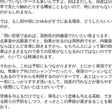
付いていないケースも多いんですよ。顔はまだしも、頭皮は日
常で見たり触れたりする機会こともないので、特にわからない
のかもしれません」
では、もし顔や頭にかゆみがすでにある場合、どうしたらいい
のか。
「弱い症状であれば、花粉症の内服薬でだいたい収まります。
点鼻薬や点眼薬ですと、効果が出るのは局所的ですが、内服薬
ならほとんど全身に効きますから。もちろん人によって薬の効
果はさまざまなので全ての症状がなくなるわけではないのです
が、たいていは軽減されます。
それから、これは予防にもつながりますが、とにかく保湿です
ね。乾燥ケア向けのシャンプーだったり、保湿ローションなど
もあるのでそれらを利用するのがベターです。あとはシャンプ
ー前にしっかりすすぎ洗いをして、頭皮の汚れなどが落ちやす
い状態にしておいたほうがいいです」
苦痛を与えるだけでなく、薄毛という悲痛も与える花粉。でき
る限りの予防をしつつ、さっさとこの季節が過ぎ去ることを願
おう。