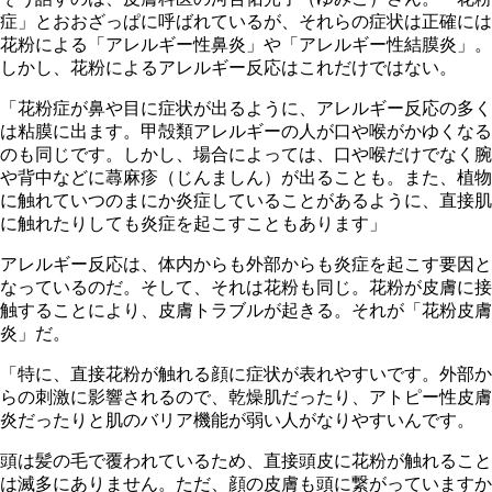
症」とおおざっぱに呼ばれているが、それらの症状は正確には
花粉による「アレルギー性鼻炎」や「アレルギー性結膜炎」。
しかし、花粉によるアレルギー反応はこれだけではない。
「花粉症が鼻や目に症状が出るように、アレルギー反応の多く
は粘膜に出ます。甲殻類アレルギーの人が口や喉がかゆくなる
のも同じです。しかし、場合によっては、口や喉だけでなく腕
や背中などに蕁麻疹（じんましん）が出ることも。また、植物
に触れていつのまにか炎症していることがあるように、直接肌
に触れたりしても炎症を起こすこともあります」
アレルギー反応は、体内からも外部からも炎症を起こす要因と
なっているのだ。そして、それは花粉も同じ。花粉が皮膚に接
触することにより、皮膚トラブルが起きる。それが「花粉皮膚
炎」だ。
「特に、直接花粉が触れる顔に症状が表れやすいです。外部か
らの刺激に影響されるので、乾燥肌だったり、アトピー性皮膚
炎だったりと肌のバリア機能が弱い人がなりやすいんです。
頭は髪の毛で覆われているため、直接頭皮に花粉が触れること
は滅多にありません。ただ、顔の皮膚も頭に繋がっていますか