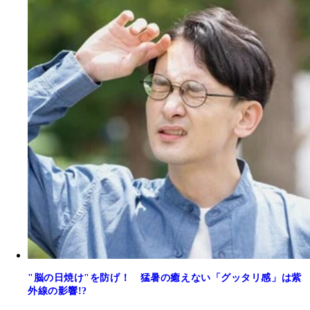
"脳の日焼け"を防げ！ 猛暑の癒えない「グッタリ感」は紫
外線の影響!?