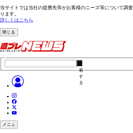
当サイトでは当社の提携先等がお客様のニーズ等について調査・
ります。
詳しくはこちら
閉じる
検
索
す
る
メニュ