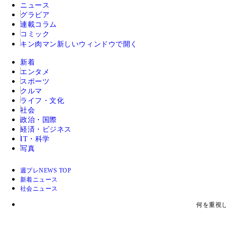
ニュース
グラビア
連載コラム
コミック
キン肉マン
新しいウィンドウで開く
新着
エンタメ
スポーツ
クルマ
ライフ・文化
社会
政治・国際
経済・ビジネス
IT・科学
写真
週プレNEWS TOP
新着ニュース
社会ニュース
何を重視