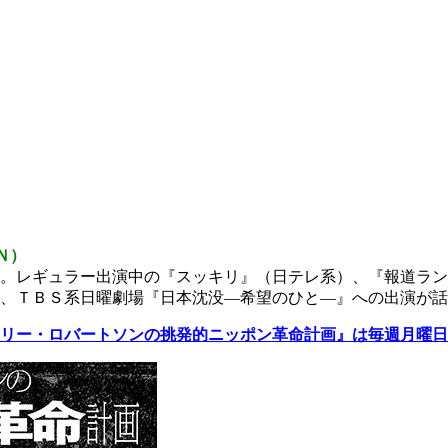
Ｎ）
。レギュラー出演中の『スッキリ』（日テレ系）、『報道ラン
、ＴＢＳ系日曜劇場『日本沈没―希望のひと―』への出演が話
リー・ロバートソンの挑発的ニッポン革命計画』は毎週月曜日