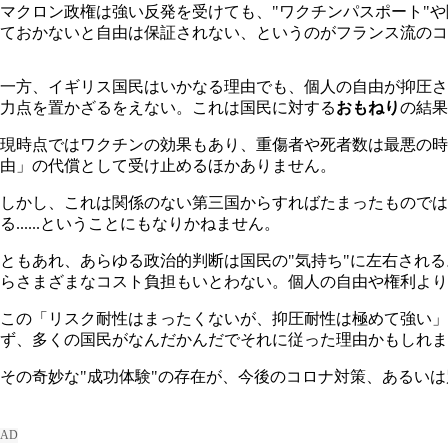
マクロン政権は強い反発を受けても、"ワクチンパスポート"
ておかないと自由は保証されない、というのがフランス流のコ
一方、イギリス国民はいかなる理由でも、個人の自由が抑圧さ
力点を置かざるをえない。これは国民に対する
おもねり
の結果
現時点ではワクチンの効果もあり、重傷者や死者数は最悪の時
由」の代償として受け止めるほかありません。
しかし、これは関係のない第三国からすればたまったものでは
る......ということにもなりかねません。
ともあれ、あらゆる政治的判断は国民の"気持ち"に左右され
らさまざまなコスト負担もいとわない。個人の自由や権利より
この「リスク耐性はまったくないが、抑圧耐性は極めて強い」
ず、多くの国民がなんだかんだでそれに従った理由かもしれま
その奇妙な"成功体験"の存在が、今後のコロナ対策、あるい