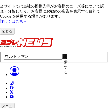
当サイトでは当社の提携先等がお客様のニーズ等について調
査・分析したり、お客様にお勧めの広告を表⽰する⽬的で
Cookie を使⽤する場合があります。
詳しくはこちら
閉じる
検
索
す
る
メニュ