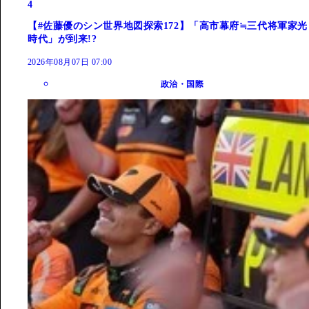
4
【#佐藤優のシン世界地図探索172】「高市幕府≒三代将軍家光
時代」が到来!?
2026年08月07日 07:00
政治・国際