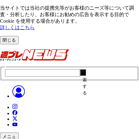
当サイトでは当社の提携先等がお客様のニーズ等について調
査・分析したり、お客様にお勧めの広告を表⽰する⽬的で
Cookie を使⽤する場合があります。
詳しくはこちら
閉じる
検
索
す
る
メニュ