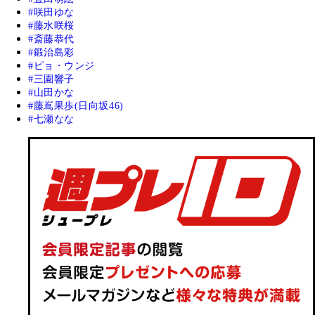
咲田ゆな
藤水咲桜
斎藤恭代
鍛治島彩
ピョ・ウンジ
三園響子
山田かな
藤嶌果歩(日向坂46)
七瀬なな