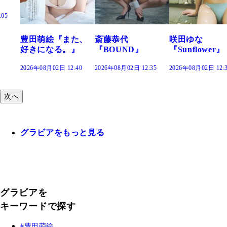
た、
斎藤恭代
咲田ゆな
藤水咲桜『花
』
『BOUND』
『Sunflower』
だまり』
:40
2026年08月02日 12:35
2026年08月02日 12:30
2026年08月02日 12:
次へ
グラビアをもっと見る
グラビアを
キーワードで探す
豊田萌絵