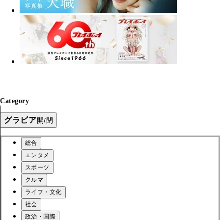
Category
グラビア
開/閉
総合
エンタメ
スポーツ
クルマ
ライフ・文化
社会
政治・国際