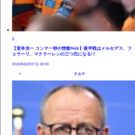
5
【堂本光一 コンマ一秒の恍惚Web】後半戦はメルセデス、フ
ェラーリ、マクラーレンの三つ巴になる!?
2026年08月07日 08:00
クルマ