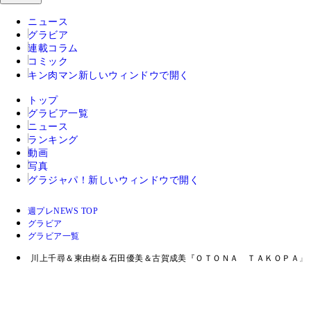
ニュース
グラビア
連載コラム
コミック
キン肉マン
新しいウィンドウで開く
トップ
グラビア一覧
ニュース
ランキング
動画
写真
グラジャパ！
新しいウィンドウで開く
週プレNEWS TOP
グラビア
グラビア一覧
川上千尋＆東由樹＆石田優美＆古賀成美『ＯＴＯＮＡ ＴＡＫＯＰＡ』