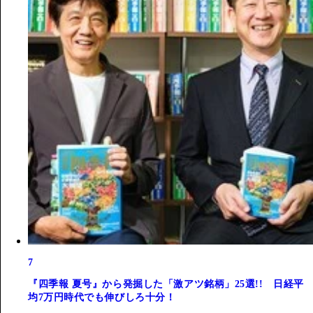
7
『四季報 夏号』から発掘した「激アツ銘柄」25選!! 日経平
均7万円時代でも伸びしろ十分！