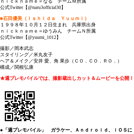
ｎｉｃｋｎａｍｅ＝なる チームＭ所属
公式Twitter【@naru3official30】
■石田優美（Ｉｓｈｉｄａ Ｙｕｕｍｉ）
１９９８年１０月１２日生まれ 兵庫県出身
ｎｉｃｋｎａｍｅ＝ゆうみん チームＮ所属
公式Twitter【@yuumi_1012】
撮影／岡本武志
スタイリング／米丸友子
ヘア＆メイク／安井 愛、角 果歩（ＣＯ．ＣＯ．ＲＯ．）
構成／関根弘康
★週プレモバイルでは、撮影蔵出しカット＆ムービーを公開！
●「週プレモバイル」 ガラケー、Ａｎｄｒｏｉｄ、ｉＯＳに