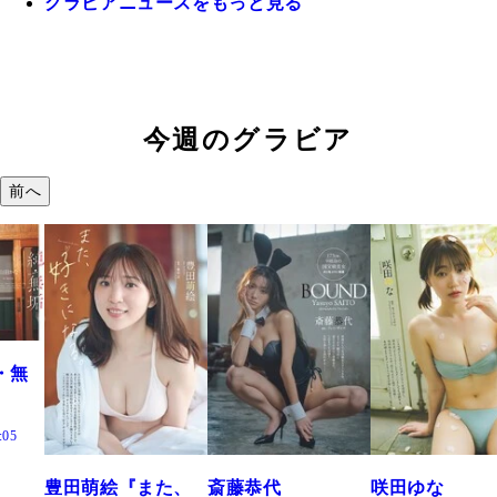
グラビアニュースをもっと見る
今週のグラビア
前へ
た、
斎藤恭代
咲田ゆな
藤水咲桜『花