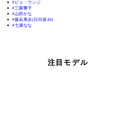
ピョ・ウンジ
三園響子
山田かな
藤嶌果歩(日向坂46)
七瀬なな
注目モデル