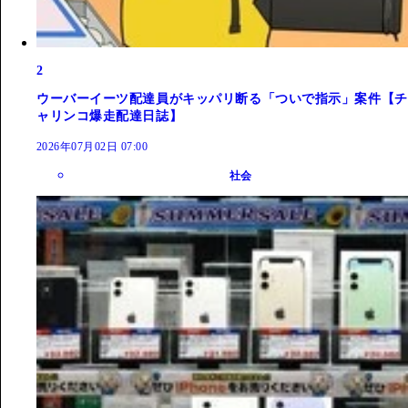
2
ウーバーイーツ配達員がキッパリ断る「ついで指示」案件【チ
ャリンコ爆走配達日誌】
2026年07月02日 07:00
社会