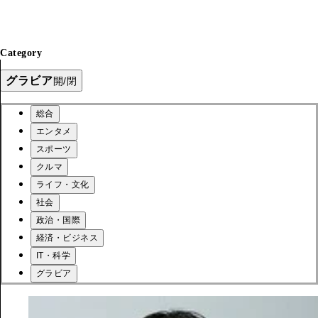
Category
グラビア
開/閉
総合
エンタメ
スポーツ
クルマ
ライフ・文化
社会
政治・国際
経済・ビジネス
IT・科学
グラビア