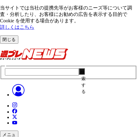
当サイトでは当社の提携先等がお客様のニーズ等について調
査・分析したり、お客様にお勧めの広告を表⽰する⽬的で
Cookie を使⽤する場合があります。
詳しくはこちら
閉じる
検
索
す
る
メニュ