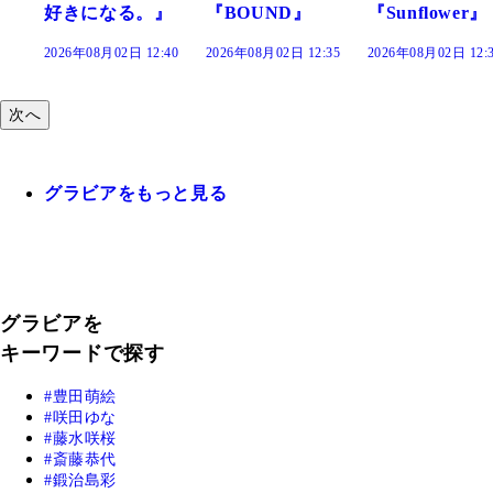
』
『BOUND』
『Sunflower』
だまり』
:40
2026年08月02日 12:35
2026年08月02日 12:30
2026年08月02日 12:
次へ
グラビアをもっと見る
グラビアを
キーワードで探す
豊田萌絵
咲田ゆな
藤水咲桜
斎藤恭代
鍛治島彩