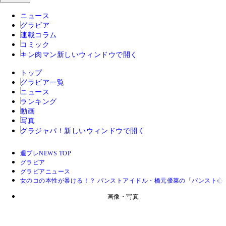
ニュース
グラビア
連載コラム
コミック
キン肉マン
新しいウィンドウで開く
トップ
グラビア一覧
ニュース
ランキング
動画
写真
グラジャパ！
新しいウィンドウで開く
週プレNEWS TOP
グラビア
グラビアニュース
女のコの本性が暴ける！？ パンストアイドル・橋元優菜の「パンスト心
画像・写真