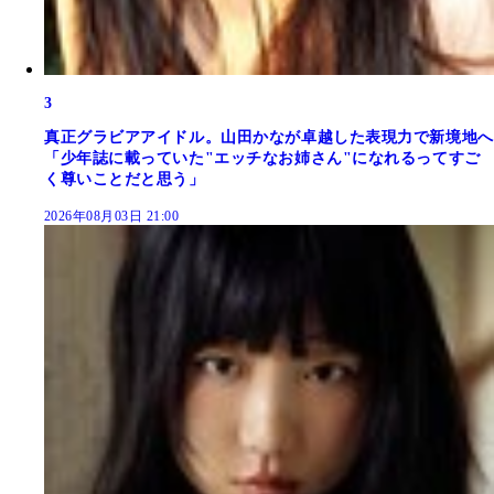
3
真正グラビアアイドル。山田かなが卓越した表現力で新境地へ
「少年誌に載っていた"エッチなお姉さん"になれるってすご
く尊いことだと思う」
2026年08月03日 21:00