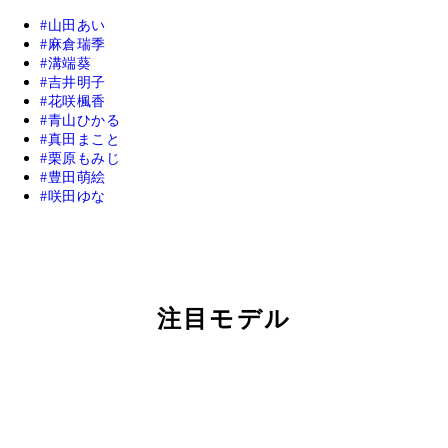
山田あい
麻倉瑞季
溝端葵
吉井明子
花咲楓香
青山ひかる
真田まこと
栗原もみじ
豊田萌絵
咲田ゆな
注目モデル