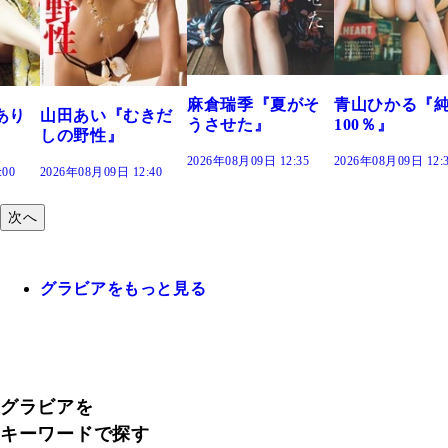
溝端 葵『もう
つの、あおい
で。』
2026年08月09日 12:
麻倉瑞季『夏がそ
青山ひかる『純度
きだ
うさせた』
100％』
2026年08月09日 12:35
2026年08月09日 12:30
:40
次へ
グラビアをもっと見る
グラビアを
キーワードで探す