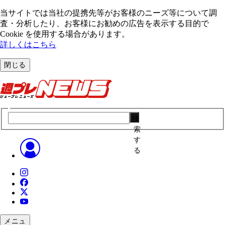
当サイトでは当社の提携先等がお客様のニーズ等について調
査・分析したり、お客様にお勧めの広告を表⽰する⽬的で
Cookie を使⽤する場合があります。
詳しくはこちら
閉じる
検
索
す
る
メニュ