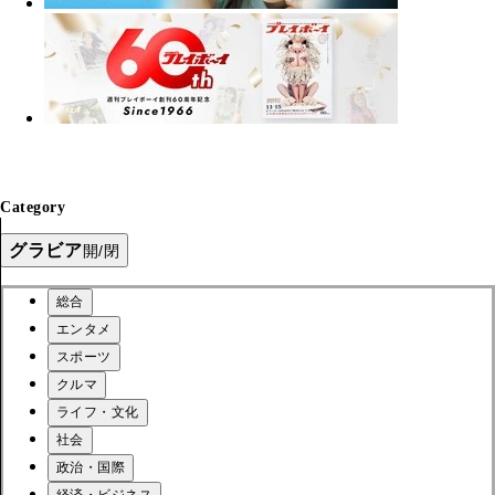
Category
グラビア
開/閉
総合
エンタメ
スポーツ
クルマ
ライフ・文化
社会
政治・国際
経済・ビジネス