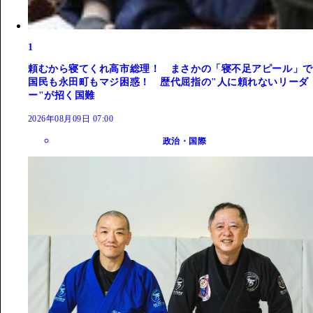
1
頼むから寝てくれ高市総理！ まさかの「寝不足アピール」で
国民も永田町もマジ困惑！ 歴代屈指の"人に頼れないリーダ
ー"が招く国難
2026年08月09日 07:00
政治・国際