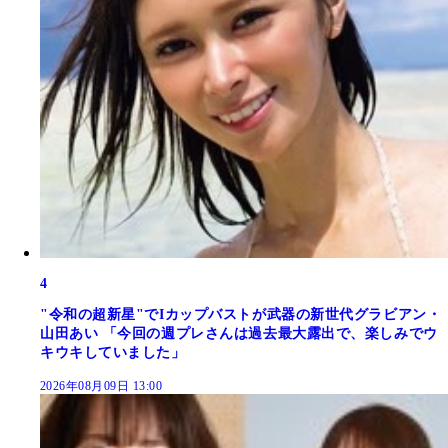
4
"令和の超新星"でIカップバストが武器の新世代グラビアン・
山田あい 「今回の週プレさんは過去最大露出で、楽しみでウ
キウキしていました」
2026年08月09日 13:00