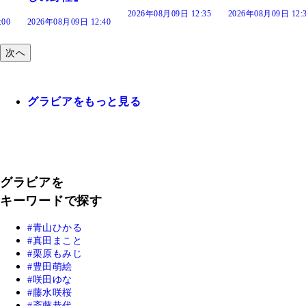
2026年08月09日 12:35
2026年08月09日 12:30
:40
次へ
グラビアをもっと見る
グラビアを
キーワードで探す
青山ひかる
真田まこと
栗原もみじ
豊田萌絵
咲田ゆな
藤水咲桜
斎藤恭代