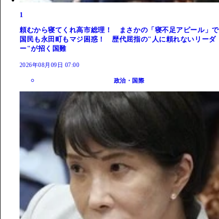
1
頼むから寝てくれ高市総理！ まさかの「寝不足アピール」で
国民も永田町もマジ困惑！ 歴代屈指の"人に頼れないリーダ
ー"が招く国難
2026年08月09日 07:00
政治・国際