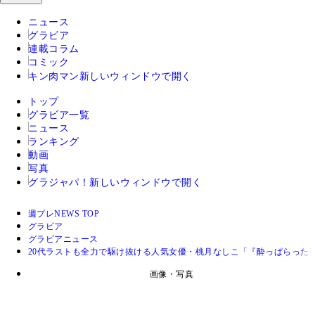
ニュース
グラビア
連載コラム
コミック
キン肉マン
新しいウィンドウで開く
トップ
グラビア一覧
ニュース
ランキング
動画
写真
グラジャパ！
新しいウィンドウで開く
週プレNEWS TOP
グラビア
グラビアニュース
20代ラストも全力で駆け抜ける人気女優・桃月なしこ「『酔っぱらった
画像・写真