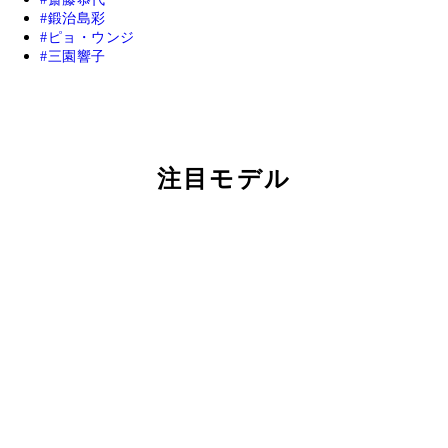
鍛治島彩
ピョ・ウンジ
三園響子
注目モデル