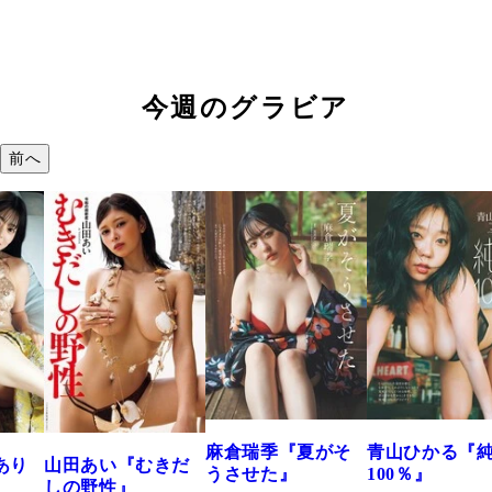
今週のグラビア
前へ
溝端 葵『もう
つの、あおい
で。』
2026年08月09日 12:
麻倉瑞季『夏がそ
青山ひかる『純度
きだ
うさせた』
100％』