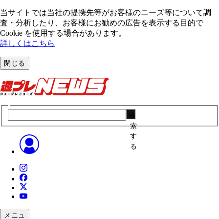
当サイトでは当社の提携先等がお客様のニーズ等について調
査・分析したり、お客様にお勧めの広告を表⽰する⽬的で
Cookie を使⽤する場合があります。
詳しくはこちら
閉じる
検
索
す
る
メニュ