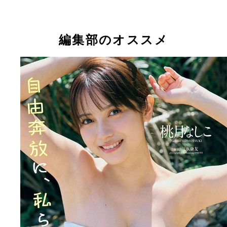
編集部のオススメ
桃月なしこデジタル写真集『自由奔放に私らしく～
桃月なしこデジタル写真集『自由奔放に私らしく～
prologue～』より
prologue～』