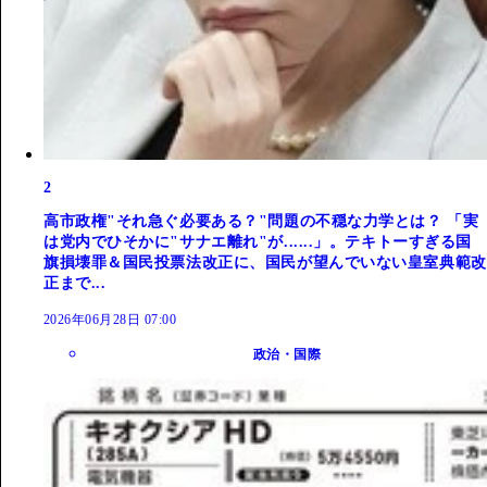
2
高市政権"それ急ぐ必要ある？"問題の不穏な力学とは？ 「実
は党内でひそかに"サナエ離れ"が......」。テキトーすぎる国
旗損壊罪＆国民投票法改正に、国民が望んでいない皇室典範改
正まで...
2026年06月28日 07:00
政治・国際