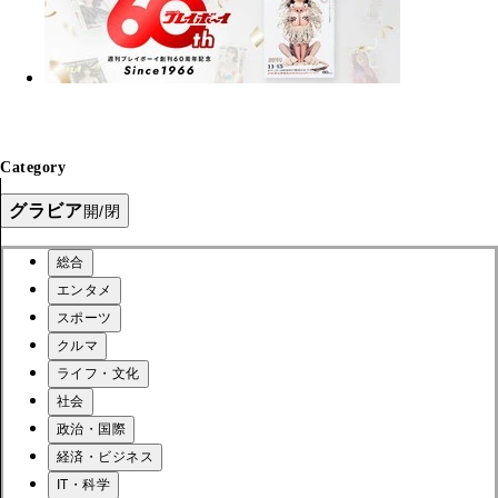
Category
グラビア
開/閉
総合
エンタメ
スポーツ
クルマ
ライフ・文化
社会
政治・国際
経済・ビジネス
IT・科学