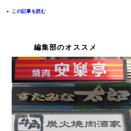
ラも１００円で！
この記事を読む
最近は値引き販売をする自販機も増えているけど、
がに５０円での販売は珍しい
編集部のオススメ
沖縄限定さんぴん茶沖縄で親しまれているジャスミ
の一種。人気ナンバーワン
ミネラルウォーター（珊瑚カルシウム入り）珊瑚（
アイランドオレンジソーダちょっとジャンクでいて
ご）カルシウム入り。トロピカルなパッケージが◎
キリした味わいが、郷愁をそそる
ナタ・デ・ココ（グレープ）ぶどう果汁１５％入り
リンゴ紅茶リンゴ果汁入り。上質で爽やかなホンモ
タ・デ・ココのプニプニ食感が楽しい
香りを楽しみたい
ルートビアアメリカ文化の影響が濃い沖縄では、昔
ゴクビタンＣ１１種のビタミンが入った微炭酸エネ