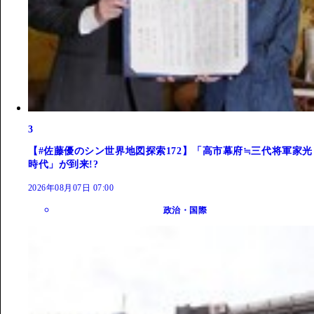
3
【#佐藤優のシン世界地図探索172】「高市幕府≒三代将軍家光
時代」が到来!?
2026年08月07日 07:00
政治・国際