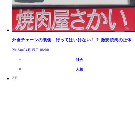
根強いファン多し
ーチャージドリンク
外食チェーンの裏側...行ってはいけない！？ 激安焼肉の正体
2016年04月15日 06:00
社会
人気