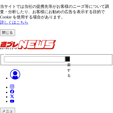
当サイトでは当社の提携先等がお客様のニーズ等について調
査・分析したり、お客様にお勧めの広告を表⽰する⽬的で
Cookie を使⽤する場合があります。
詳しくはこちら
閉じる
検
索
す
る
メニュ