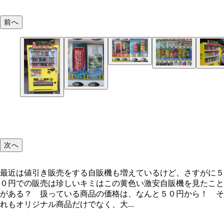
前へ
大手メーカーの商品も５０円、８０円などの激安価
販売
５００ミリリットルペットボトルのオリジナル商品
もともとは大手飲料メーカー系の自販機設置・運営
沖縄県うるま市にある本社兼倉庫
００円でズラリ
の営業マンだったミリオンの平川隆行専務
次へ
シークヮーサードリンク沖縄特産の柑橘類シークヮ
アイランドコーラ南国をイメージさせるパッケージ
ーを使用。現在関東のみで発売
イン。現在は販売休止中
最近は値引き販売をする自販機も増えているけど、さすがに５
０円での販売は珍しいキミはこの黄色い激安自販機を見たこと
がある？ 扱っている商品の価格は、なんと５０円から！ そ
れもオリジナル商品だけでなく、大...
隣のコカ・コーラの自販機では１２０円するコカ・