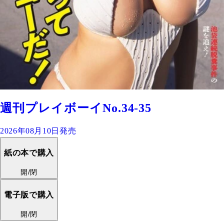
週刊プレイボーイNo.34-35
2026年08月10日発売
紙の本で購入
開/閉
電子版で購入
開/閉