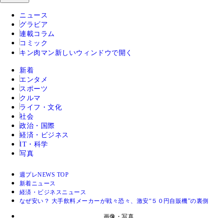
ニュース
グラビア
連載コラム
コミック
キン肉マン
新しいウィンドウで開く
新着
エンタメ
スポーツ
クルマ
ライフ・文化
社会
政治・国際
経済・ビジネス
IT・科学
写真
週プレNEWS TOP
新着ニュース
経済・ビジネスニュース
なぜ安い？ 大手飲料メーカーが戦々恐々、激安“５０円自販機”の裏側
画像・写真