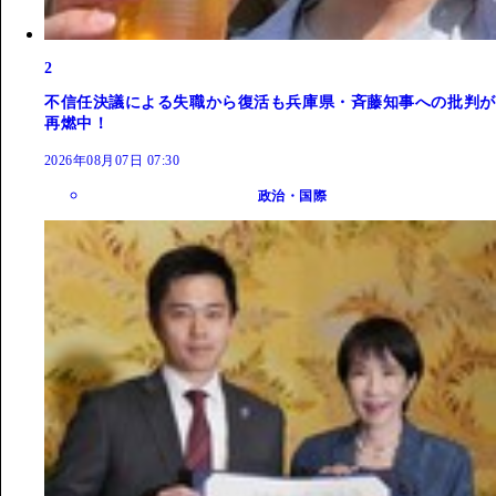
2
不信任決議による失職から復活も兵庫県・斉藤知事への批判が
再燃中！
2026年08月07日 07:30
政治・国際