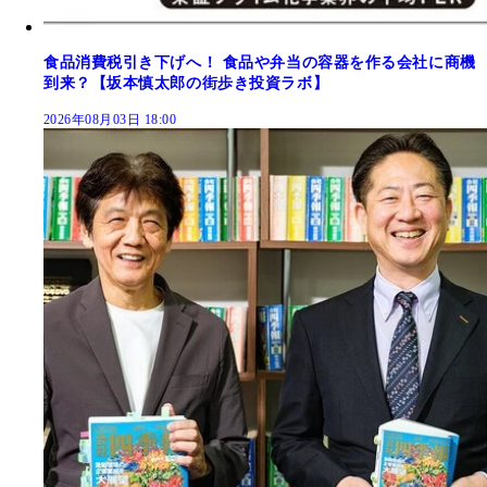
食品消費税引き下げへ！ 食品や弁当の容器を作る会社に商機
到来？【坂本慎太郎の街歩き投資ラボ】
2026年08月03日 18:00