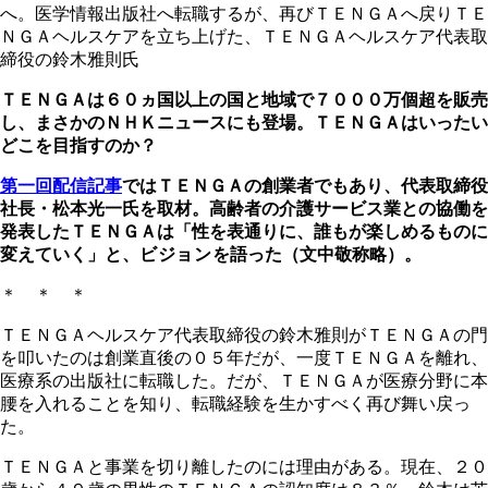
へ。医学情報出版社へ転職するが、再びＴＥＮＧＡへ戻りＴＥ
ＮＧＡヘルスケアを立ち上げた、ＴＥＮＧＡヘルスケア代表取
締役の鈴木雅則氏
ＴＥＮＧＡは６０ヵ国以上の国と地域で７０００万個超を販売
し、まさかのＮＨＫニュースにも登場。
ＴＥＮＧＡはいったい
どこを目指すのか？
第一回配信記事
ではＴＥＮＧＡの創業者でもあり、代表取締役
社長・松本光一氏を取材。高齢者の介護サービス業との協働を
発表したＴＥＮＧＡは「性を表通りに、誰もが楽しめるものに
変えていく」と、
ビジョンを
語った（文中敬称略）。
＊ ＊ ＊
ＴＥＮＧＡヘルスケア代表取締役の鈴木雅則がＴＥＮＧＡの門
を叩いたのは創業直後の０５年だが、一度ＴＥＮＧＡを離れ、
医療系の出版社に転職した。だが、ＴＥＮＧＡが医療分野に本
腰を入れることを知り、転職経験を生かすべく再び舞い戻っ
た。
ＴＥＮＧＡと事業を切り離したのには理由がある。現在、２０