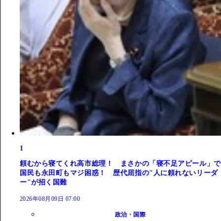
1
頼むから寝てくれ高市総理！ まさかの「寝不足アピール」で
国民も永田町もマジ困惑！ 歴代屈指の"人に頼れないリーダ
ー"が招く国難
2026年08月09日 07:00
政治・国際