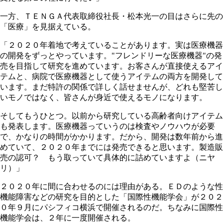
一方、ＴＥＮＧＡ代表取締役社長・松本光一の目はさらに先の
「医療」を見据えている。
「２０２０年着地で考えていることがあります。実は医療機器
の開発をずっとやっています。"フレンドリーな医療機器"の発
売を目指して研究を進めています。お客さんが直接使えるアイ
テムと、病院で医療機器として使うアイテムの両方を開発して
います。まだ特許の関係で詳しく話せませんが、どれも堅苦し
いモノではなく、皆さんが身近で使えるモノになります。
そしてもうひとつ。以前から研究している高齢者向けアイテム
も発表します。医療機器っていうのは検査やノウハウが必要
で、かなりの時間がかかります。だから、開発は数年前から進
めていて、２０２０年までには発売できると思います。製造販
売の認可？ もう取っていて具体的に詰めていますよ（ニヤ
リ）」
２０２０年に間に合わせるのには理由がある。ＥＤのような性
機能障害などの研究を目的とした「国際性機能学会」が２０２
０年９月にパシフィコ横浜で開催されるのだ。ちなみに国際性
機能学会は、２年に一度開催される。