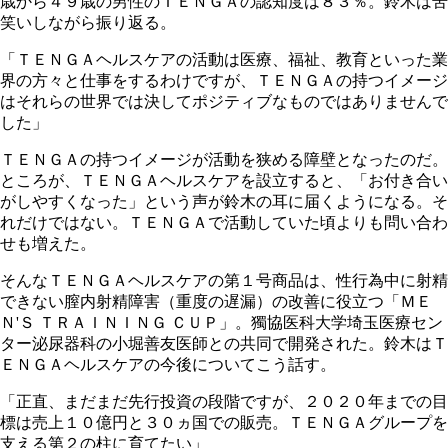
歳から４９歳の男性のＴＥＮＧＡの認知度は８３％。鈴木は苦
笑いしながら振り返る。
「ＴＥＮＧＡヘルスケアの活動は医療、福祉、教育といった業
界の方々と仕事をするわけですが、ＴＥＮＧＡの持つイメージ
はそれらの世界では決してポジティブなものではありませんで
した」
ＴＥＮＧＡの持つイメージが活動を狭める障壁となったのだ。
ところが、ＴＥＮＧＡヘルスケアを設立すると、「お付き合い
がしやすくなった」という声が鈴木の耳に届くようになる。そ
れだけではない。ＴＥＮＧＡで活動していた頃よりも問い合わ
せも増えた。
そんなＴＥＮＧＡヘルスケアの第１号商品は、性行為中に射精
できない膣内射精障害（重度の遅漏）の改善に役立つ「ＭＥ
Ｎ'Ｓ ＴＲＡＩＮＩＮＧ ＣＵＰ」。獨協医科大学埼玉医療セン
ター泌尿器科の小堀善友医師との共同で開発された。鈴木はＴ
ＥＮＧＡヘルスケアの今後についてこう話す。
「正直、まだまだ先行投資の段階ですが、２０２０年までの目
標は売上１０億円と３０ヵ国での販売。ＴＥＮＧＡグループを
支える第２の柱に育てたい」