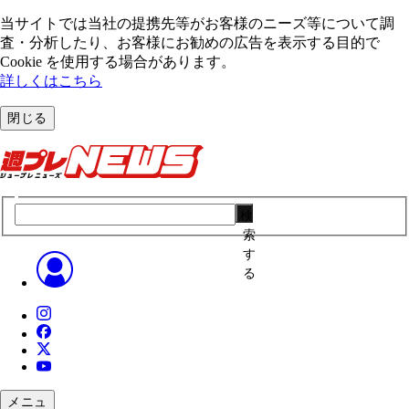
当サイトでは当社の提携先等がお客様のニーズ等について調
査・分析したり、お客様にお勧めの広告を表⽰する⽬的で
Cookie を使⽤する場合があります。
詳しくはこちら
閉じる
検
索
す
る
メニュ