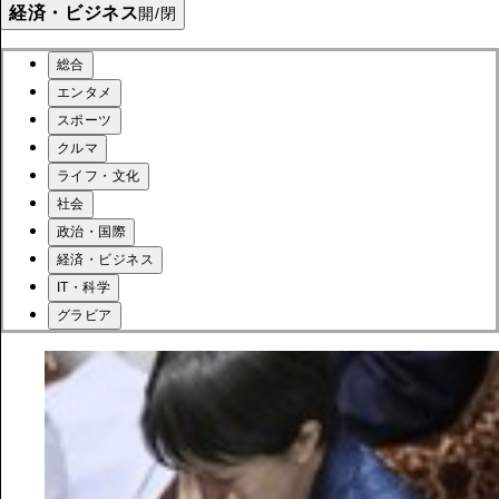
経済・ビジネス
開/閉
総合
エンタメ
スポーツ
クルマ
ライフ・文化
社会
政治・国際
経済・ビジネス
IT・科学
グラビア