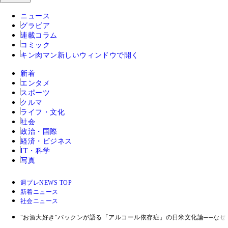
ニュース
グラビア
連載コラム
コミック
キン肉マン
新しいウィンドウで開く
新着
エンタメ
スポーツ
クルマ
ライフ・文化
社会
政治・国際
経済・ビジネス
IT・科学
写真
週プレNEWS TOP
新着ニュース
社会ニュース
"お酒大好き"パックンが語る「アルコール依存症」の日米文化論──な