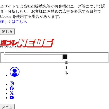
当サイトでは当社の提携先等がお客様のニーズ等について調
査・分析したり、お客様にお勧めの広告を表⽰する⽬的で
Cookie を使⽤する場合があります。
詳しくはこちら
閉じる
検
索
す
る
メニュ