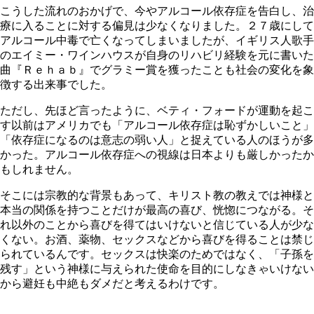
こうした流れのおかげで、今やアルコール依存症を告白し、治
療に入ることに対する偏見は少なくなりました。２７歳にして
アルコール中毒で亡くなってしまいましたが、イギリス人歌手
のエイミー・ワインハウスが自身のリハビリ経験を元に書いた
曲『Ｒｅｈａｂ』でグラミー賞を獲ったことも社会の変化を象
徴する出来事でした。
ただし、先ほど言ったように、ベティ・フォードが運動を起こ
す以前はアメリカでも「アルコール依存症は恥ずかしいこと」
「依存症になるのは意志の弱い人」と捉えている人のほうが多
かった。アルコール依存症への視線は日本よりも厳しかったか
もしれません。
そこには宗教的な背景もあって、キリスト教の教えでは神様と
本当の関係を持つことだけが最高の喜び、恍惚につながる。そ
れ以外のことから喜びを得てはいけないと信じている人が少な
くない。お酒、薬物、セックスなどから喜びを得ることは禁じ
られているんです。セックスは快楽のためではなく、「子孫を
残す」という神様に与えられた使命を目的にしなきゃいけない
から避妊も中絶もダメだと考えるわけです。