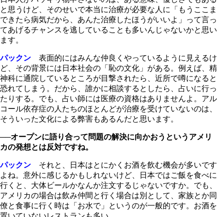
と思うけど、そのせいで本当に治療が必要な人に「もうここま
できたら病気だから、あんた治療したほうがいいよ」って言っ
てあげるチャンスを逃していることも多いんじゃないかと思い
ます。
パックン
表面的にはみんな仲良くやっているように見えるけ
ど、その背景には日本社会の「恥の文化」がある。例えば、精
神科に通院しているところが目撃されたら、近所で噂になると
恐れてしまう。だから、誰かに相談するとしたら、占いに行っ
たりする。でも、占い師には医療の資格はありませんよ。アル
コール依存症の人たちのほとんどが治療を受けていないのは、
そういった文化による弊害もあるんだと思います。
──
オープンに語り合って問題の解決に向かおうというアメリ
カの発想とは反対ですね。
パックン
それと、日本はとにかくお酒を飲む機会が多いです
よね。意外に感じるかもしれないけど、日本ではご飯を食べに
行くと、大体ビールかなんか注文するじゃないですか。でも、
アメリカの場合は飲み仲間と行く場合は別として、家族とか同
僚と食事に行く時は「お水で」というのが一般的です。お酒を
置いていないレストランも多い。