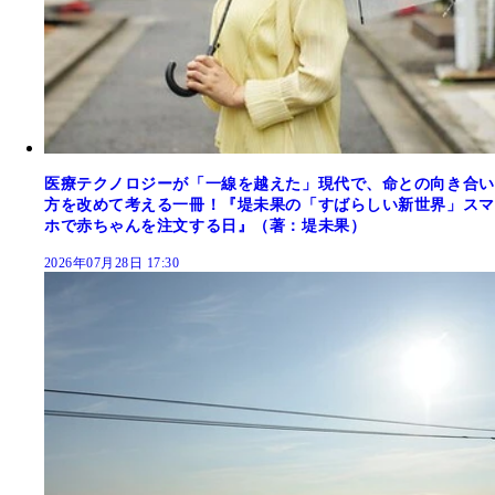
医療テクノロジーが「一線を越えた」現代で、命との向き合い
方を改めて考える一冊！『堤未果の「すばらしい新世界」スマ
ホで赤ちゃんを注文する日』（著：堤未果）
2026年07月28日 17:30