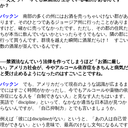
か？
パックン
南部の多くの州にはお酒を売っちゃいけない郡があ
ります。そのひとつであるジョージア州に行ったことがありま
すけど、確かに売ってなかったです。ただし、その郡の住民た
ちが本当に飲んでいないかといったらそうでもない。隣の郡に
行って買うんです。群境を越えた瞬間に酒屋だらけ！ すごい
数の酒屋が並んでいるんです。
──禁酒法なんていう法律を作ってしまうほど「お酒に厳し
い」アメリカ社会が、今やアルコール依存症をきちんと病気だ
と受け止めるようになったのはすごいことですね。
パックン
でも、アメリカだって現在のような認識が広まるま
でにはすごく時間がかかったし、今でもアルコールや薬物の依
存症になる人を「自制できない人」と見なす人たちはいます。
英語で「discipline」といって、なかなか適当な日本語が見つか
らないんですが、「自己抑制力」とでも言いましょうか。
例えば「彼にはdisciplineがない」というと、「あの人は自己管
理ができない」という意味で、最高のけなし文句になるんです