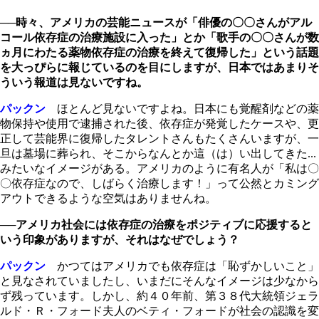
──
時々、アメリカの芸能ニュースが「俳優の〇〇さんがアル
コール依存症の治療施設に入った」とか「歌手の〇〇さんが数
ヵ月にわたる薬物依存症の治療を終えて復帰した」という話題
を大っぴらに報じているのを目にしますが、日本ではあまりそ
ういう報道は見ないですね。
パックン
ほとんど見ないですよね。日本にも覚醒剤などの薬
物保持や使用で逮捕された後、依存症が発覚したケースや、更
正して芸能界に復帰したタレントさんもたくさんいますが、一
旦は墓場に葬られ、そこからなんとか這（は）い出してきた...
みたいなイメージがある。アメリカのように有名人が「私は〇
〇依存症なので、しばらく治療します！」って公然とカミング
アウトできるような空気はありませんね。
──
アメリカ社会には依存症の治療をポジティブに応援すると
いう印象がありますが、それはなぜでしょう？
パックン
かつてはアメリカでも依存症は「恥ずかしいこと」
と見なされていましたし、いまだにそんなイメージは少なから
ず残っています。しかし、約４０年前、第３８代大統領ジェラ
ルド・Ｒ・フォード夫人のベティ・フォードが社会の認識を変