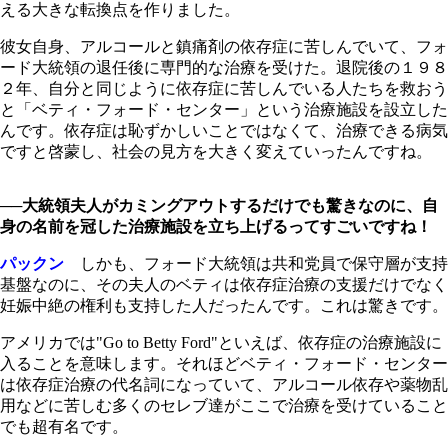
える大きな転換点を作りました。
彼女自身、アルコールと鎮痛剤の依存症に苦しんでいて、フォ
ード大統領の退任後に専門的な治療を受けた。退院後の１９８
２年、自分と同じように依存症に苦しんでいる人たちを救おう
と「ベティ・フォード・センター」という治療施設を設立した
んです。依存症は恥ずかしいことではなくて、治療できる病気
ですと啓蒙し、社会の見方を大きく変えていったんですね。
──大統領夫人がカミングアウトするだけでも驚きなのに、自
身の名前を冠した治療施設を立ち上げるってすごいですね！
パックン
しかも、フォード大統領は共和党員で保守層が支持
基盤なのに、その夫人のベティは依存症治療の支援だけでなく
妊娠中絶の権利も支持した人だったんです。これは驚きです。
アメリカでは"Go to Betty Ford"といえば、依存症の治療施設に
入ることを意味します。それほどベティ・フォード・センター
は依存症治療の代名詞になっていて、アルコール依存や薬物乱
用などに苦しむ多くのセレブ達がここで治療を受けていること
でも超有名です。