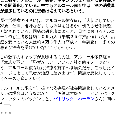
ここ数年、アルコール、薬物、ギャンブルなど様々な依存症が
社会問題化している。中でもアルコール依存症は、酒の消費量
が減少しているのに患者は増えているという。
厚生労働省のＨＰには、アルコール依存症は〈大切にしていた
家族、仕事、趣味などよりも飲酒をはるかに優先させる状態〉
と記されている。同省の研究班によると、日本におけるアルコ
ール依存症者数は約１０９万人（平成２５年推計値）だが、治
療を受けている人は約４万３千人（平成２３年調査）。多くの
患者が治療を受けていないことがわかる。
この数字のギャップが意味するものは、アルコール依存症＝
「意志が弱い」「恥ずかしい」といった社会的イメージだろ
う。アルコール依存症は治療を施すべき病気だが、こうしたイ
メージによって患者が治療に踏み出せず、問題が悪化してしま
うケースも多いという。
アルコールに限らず、様々な依存症が社会問題化しているアメ
リカの場合はどうなのか？ 「お酒は大好き！」というパック
ンマックンのパックンこと、
パトリック・ハーラン
さんに聞い
た──。
＊＊＊