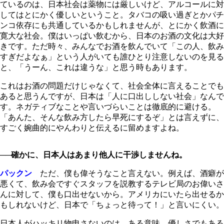
ているのは、日本社会は薬物には厳しいけど、アルコールに対
してはとにかく優しいということ。タバコの吸い過ぎとかパチ
ンコ依存にも共通しているかもしれませんが、とにかく飲酒に
寛大な社会。僕はいっぱい飲むから、日本のお酒の文化は大好
きです。ただ時々、みんなでお酒を飲んでいて「この人、飲み
すぎだよなぁ」という人がいても誰ひとり注意しないのを見る
と、「うーん、これは違うな」と思う時もあります。
これはお酒の問題だけじゃなくて、社会全体に言えることでも
あると思うんですが、日本は「人に口出ししない社会」なんで
す。ネガティブなことや言いづらいことは徹底的に避ける。
「あんた、そんな飲み方したら早死にするぞ」とは言えずに、
すごく婉曲的にやんわりと伝えるに留めますよね。
──確かに、日本人はあまり他人に干渉しませんね。
パックン
ただ、僕も偉そうなこと言えない。例えば、酒癖が
悪くて、飲み会ですぐスタッフを説教するテレビ局のお偉いさ
んに対して、僕も口出せないから。アメリカにいたら出せるか
もしれないけど、日本で「ちょっと待って！」と言いにくい。
日本人がハッキリ物申さないのは、ある意味、優しさでもある