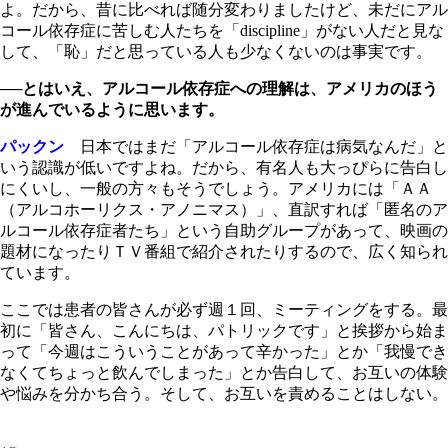
よ。だから、昔に比べれば随分変わりましたけど、未だにアル
コール依存症に苦しむ人たちを「discipline」がない人だと見な
して、「恥」だと思っている人も少なくないのは事実です。
──
とはいえ、アルコール依存症への理解は、アメリカのほう
が進んでいるように思います。
パックン
日本ではまだ「アルコール依存症は病気なんだ」と
いう認識が低いですよね。だから、有名人も大っぴらに告白し
にくいし、一般の方々もそうでしょう。アメリカには「ＡＡ
（アルコホーリクス・アノニマス）」、直訳すれば「匿名のア
ルコール依存症者たち」という自助グループがあって、映画の
題材になったりＴＶ番組で紹介されたりするので、広く知られ
ています。
ここでは患者の皆さんが必ず週１回、ミーティングをする。最
初に「皆さん、こんにちは、パトリックです」と挨拶から始ま
って「今週はこういうことがあって辛かった」とか「我慢でき
なくてちょっと飲んでしまった」とか告白して、お互いの体験
や悩みを分かち合う。そして、お互いを責めることはしない。