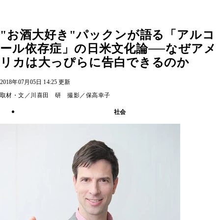
"お酒大好き"パックンが語る「アルコ
ール依存症」の日米文化論──なぜアメ
リカは大っぴらに告白できるのか
2018年07月05日 14:25 更新
取材・文／川喜田 研 撮影／保高幸子
社会