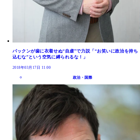
パックンが歯に衣着せぬ“自虐”で力説「“お笑いに政治を持ち
込むな”という空気に縛られるな！」
2018年03月17日 11:00
政治・国際