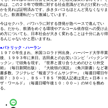
れは、この２０年で喫煙に対する社会意識がどれだけ変わった
かを見れば証明済みです。歩きタバコもほとんど見なくなりま
した。飲酒運転だって激減しています。
今はセクハラ、パワハラに対する啓発が急ペースで進んでい
る。だから、飲酒をめぐる環境やアルコール依存症への受け止
め方についても、日本社会が大きく変わることは十分にあり得
るんじゃないかと思いますね。
●パトリック・ハーラン
１９７０年生まれ、米国コロラド州出身。ハーバード大学卒業
後、１９９３年に来日。吉田眞とのお笑いコンビ「パックンマ
ックン」で頭角を現す。『世界と渡り合うためのひとり外交
術』（毎日新聞出版）、『大統領の演説』（角川新書）など著
書多数。フジテレビ『報道プライムサンデー』（毎週日曜日午
前７：３０～）、ＢＳ－ＴＢＳ『外国人記者は見た＋日本ｉｎ
ザ・ワールド』（毎週日曜午後１０：００～）のＭＣを務め
る。