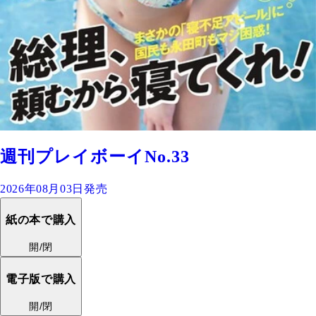
週刊プレイボーイNo.33
2026年08月03日発売
紙の本で購入
開/閉
電子版で購入
開/閉