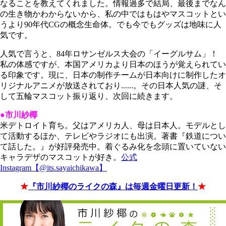
なることを教えてくれました。情報過多で結局、最後までなん
の生き物かわからないから、私の中ではもはやマスコットとい
うより90年代CGの概念生命体。でも今でもグッズは地味に人
気です。
人気で言うと、84年ロサンゼルス大会の「イーグルサム」！
私の体感ですが、本国アメリカより日本のほうが覚えられてい
る印象です。現に、日本の制作チームが日本向けに制作したオ
リジナルアニメが放送されており......。その日本人気の謎、そ
して五輪マスコット振り返り、次回に続きます。
●市川紗椰
米デトロイト育ち。父はアメリカ人、母は日本人。モデルとし
て活動するほか、テレビやラジオにも出演。著書『鉄道につい
て話した。』が好評発売中。
着ぐるみ化を念頭に置いていない
キャラデザのマスコットが好き。
公式
Instagram【@its.sayaichikawa】
★
『市川紗椰のライクの森』は毎週金曜日更新！
★