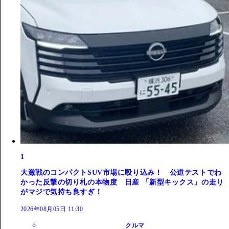
1
大激戦のコンパクトSUV市場に殴り込み！ 公道テストでわ
かった反撃の切り札の本物度 日産 「新型キックス」の走り
がマジで気持ち良すぎ！
2026年08月05日 11:30
クルマ