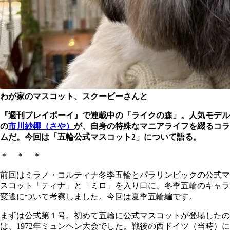
わが家のマスコット、スクービーさんと
『週刊プレイボーイ』で連載中の「ライクの森」。人気モデル
の
市川紗椰（さや）
が、自身の特殊なマニアライフを綴るコラ
ムだ。今回は
「五輪公式マスコット2」
について語る。
＊ ＊ ＊
前回はミラノ・コルティナ冬季五輪とパラリンピックの公式マ
スコット「ティナ」と「ミロ」を入り口に、冬季五輪のキャラ
変遷について考察しました。今回は夏季五輪編です。
まずは公式第１号。初めて五輪に公式マスコットが登場したの
は、1972年ミュンヘン大会でした。戦後の西ドイツ（当時）に