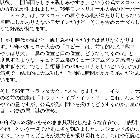
以後、「開催国らしさ＋親しみやすさ」という公式マスコット
の方程式が生まれました。76年モントリオール大会のビーバー
「アミック」は、マスコットの着ぐるみ化が当たり前じゃない
当時にしかありえないデザインだけど、そこも含めカナダらし
くて好感が持てます。
しかし時代が進むと、親しみやすさだけでは足りなくなりま
す。92年バルセロナ大会の「コビー」は、前衛的な犬？熊？
やっぱり犬。「鼻の位置と口の位置、どうなってるの!?」と二
度見するような、キュビズム展のミュージアムグッズ感漂う四
角すぎる犬。でも、芸術都市のバルセロナらしいという点では
満点で、結果的に大成功した〝理解に時間がかかる系〟だと思
います。
そして96年アトランタ大会。ついにきました、「イジー」。元
の名前の由来は「ホワット・イズ・イット？」。これ、なんぞ
や？の意ですが、公式が先に問いを投げてどうするのか。星の
目、稲妻の眉、謎の体形。
90年代CGの勢いをそのまま具現化したような存在で、「説明
不能」という一点で歴史に名を刻みました。レジェンド級のカ
オス。ツッコミどころが最大値を振り切れると、もはや伝説に