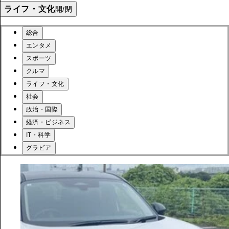
ライフ・文化
開/閉
総合
エンタメ
スポーツ
クルマ
ライフ・文化
社会
政治・国際
経済・ビジネス
IT・科学
グラビア