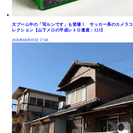
大ブーム中の「写ルンです」も登場！ サッカー系のカメラコ
レクション【山下メロの平成レトロ遺産：123】
2026年08月05日 17:00