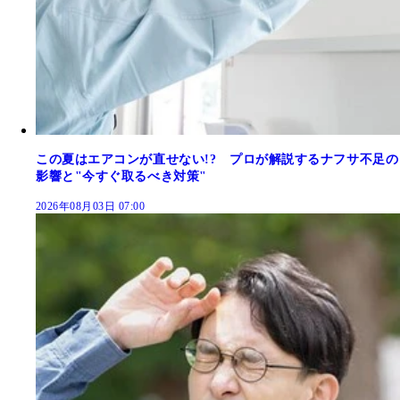
この夏はエアコンが直せない!? プロが解説するナフサ不足の
影響と"今すぐ取るべき対策"
2026年08月03日 07:00