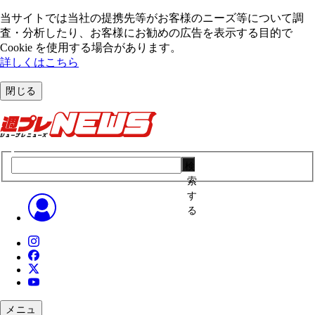
当サイトでは当社の提携先等がお客様のニーズ等について調
査・分析したり、お客様にお勧めの広告を表⽰する⽬的で
Cookie を使⽤する場合があります。
詳しくはこちら
閉じる
検
索
す
る
メニュ