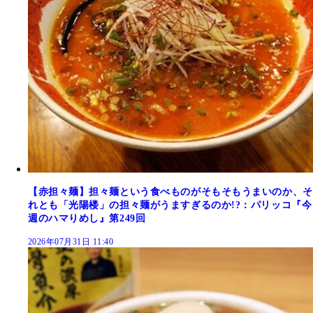
【赤担々麺】担々麺という食べものがそもそもうまいのか、そ
れとも「光陽楼」の担々麺がうますぎるのか!?：パリッコ『今
週のハマりめし』第249回
2026年07月31日 11:40