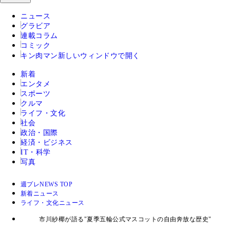
ニュース
グラビア
連載コラム
コミック
キン肉マン
新しいウィンドウで開く
新着
エンタメ
スポーツ
クルマ
ライフ・文化
社会
政治・国際
経済・ビジネス
IT・科学
写真
週プレNEWS TOP
新着ニュース
ライフ・文化ニュース
市川紗椰が語る"夏季五輪公式マスコットの自由奔放な歴史"