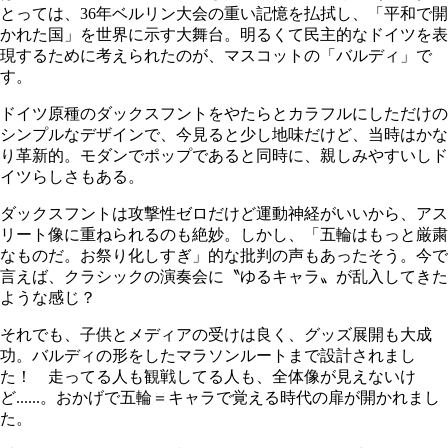
とっては、36年ベルリン大会の重い記憶を払拭し、「平和で開
かれた国」を世界に示す大舞台。明るくて民主的なドイツを表
現するために考えられたのが、マスコットの「バルディ」で
す。
ドイツ原種のダックスフントをやたらとカラフルにしただけの
シンプルなデザインで、今見ると少し地味だけど、当時はかな
り革新的。モダンでポップであると同時に、親しみやすいしド
イツらしさもある。
ダックスフントは攻撃性ゼロだけど運動神経がいいから、アス
リート像に重ねられるのも絶妙。しかし、「五輪はもっと厳粛
なものだ。お祭り化しすぎ」的な批判の声もあったそう。今で
言えば、クラシックの演奏会に〝ゆるキャラ〟が乱入してきた
ような感じ？
それでも、子供とメディアの受けは良く、グッズ展開も大成
功。バルディの形をしたマラソンルートまで設計されまし
た！ 走ってる人も観戦してる人も、全体像が見えないけ
ど......。おかげで五輪＝キャラで覚える時代の扉が開かれまし
た。