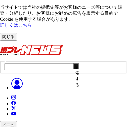
当サイトでは当社の提携先等がお客様のニーズ等について調
査・分析したり、お客様にお勧めの広告を表⽰する⽬的で
Cookie を使⽤する場合があります。
詳しくはこちら
閉じる
検
索
す
る
メニュ