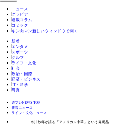
ニュース
グラビア
連載コラム
コミック
キン肉マン
新しいウィンドウで開く
新着
エンタメ
スポーツ
クルマ
ライフ・文化
社会
政治・国際
経済・ビジネス
IT・科学
写真
週プレNEWS TOP
新着ニュース
ライフ・文化ニュース
市川紗椰が語る「アメリカン中華」という発明品