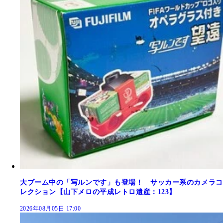
大ブーム中の「写ルンです」も登場！ サッカー系のカメラコ
レクション【山下メロの平成レトロ遺産：123】
2026年08月05日 17:00