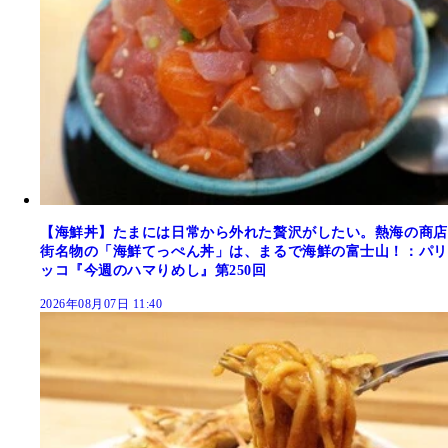
【海鮮丼】たまには日常から外れた贅沢がしたい。熱海の商店
街名物の「海鮮てっぺん丼」は、まるで海鮮の富士山！：パリ
ッコ『今週のハマりめし』第250回
2026年08月07日 11:40