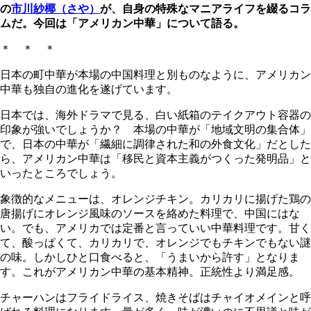
の
市川紗椰（さや）
が、自身の特殊なマニアライフを綴るコラ
ムだ。今回は
「アメリカン中華」
について語る。
＊ ＊ ＊
日本の町中華が本場の中国料理と別ものなように、アメリカン
中華も独自の進化を遂げています。
日本では、海外ドラマで見る、白い紙箱のテイクアウト容器の
印象が強いでしょうか？ 本場の中華が「地域文明の集合体」
で、日本の中華が「繊細に調律された和の外食文化」だとした
ら、アメリカン中華は「移民と資本主義がつくった発明品」と
いったところでしょう。
象徴的なメニューは、オレンジチキン。カリカリに揚げた鶏の
唐揚げにオレンジ風味のソースを絡めた料理で、中国にはな
い。でも、アメリカでは定番と言っていい中華料理です。甘く
て、酸っぱくて、カリカリで、オレンジでもチキンでもない謎
の味。しかしひと口食べると、「うまいから許す」となりま
す。これがアメリカン中華の基本精神。正統性より満足感。
チャーハンはフライドライス、焼きそばはチャイオメインと呼