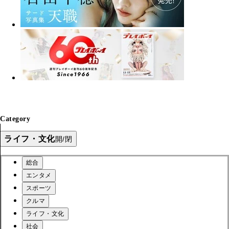
Category
ライフ・文化
開/閉
総合
エンタメ
スポーツ
クルマ
ライフ・文化
社会