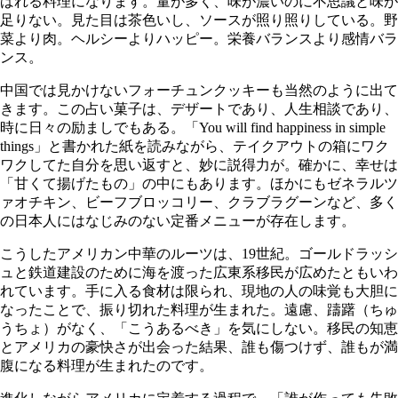
ばれる料理になります。量が多く、味が濃いのに不思議と味が
足りない。見た目は茶色いし、ソースが照り照りしている。野
菜より肉。ヘルシーよりハッピー。栄養バランスより感情バラ
ンス。
中国では見かけないフォーチュンクッキーも当然のように出て
きます。この占い菓子は、デザートであり、人生相談であり、
時に日々の励ましでもある。「You will find happiness in simple
things」と書かれた紙を読みながら、テイクアウトの箱にワク
ワクしてた自分を思い返すと、妙に説得力が。確かに、幸せは
「甘くて揚げたもの」の中にもあります。ほかにもゼネラルツ
ァオチキン、ビーフブロッコリー、クラブラグーンなど、多く
の日本人にはなじみのない定番メニューが存在します。
こうしたアメリカン中華のルーツは、19世紀。ゴールドラッシ
ュと鉄道建設のために海を渡った広東系移民が広めたともいわ
れています。手に入る食材は限られ、現地の人の味覚も大胆に
なったことで、振り切れた料理が生まれた。遠慮、躊躇（ちゅ
うちょ）がなく、「こうあるべき」を気にしない。移民の知恵
とアメリカの豪快さが出会った結果、誰も傷つけず、誰もが満
腹になる料理が生まれたのです。