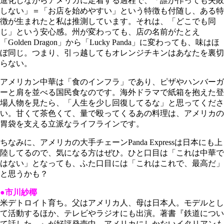
進化しながらアメリカに定着する過程で、「誰が作っても失敗
しない」＝「お店を始めやすい」という特徴も付随し、ある特
徴が生まれたと私は推測しています。それは、「どこでも同
じ」という安心感。州が変わっても、店の名前がたとえ
「Golden Dragon」から「Lucky Panda」に変わっても、味はほ
ぼ同じ。つまり、引っ越してもオレンジチキンはあなたを裏切
らない。
アメリカン中華は「食のインフラ」であり、ピザやハンバーガ
ーと肩を並べる国民食なのです。海外ドラマで紙箱を抱えた登
場人物を見たら、「人生を少し回復してるな」と思ってくださ
い。甘くて茶色くて、量で殴ってくるあの料理は、アメリカの
胃袋を支える立派なライフラインです。
ちなみに、アメリカの大手チェーンPanda Expressは日本にも上
陸してるので、気になる方はぜひ。ひと口目は「これは中華で
はない」となっても、ふた口目には「これはこれで、最高だ」
と思うかも？
●市川紗椰
米デトロイト育ち。父はアメリカ人、母は日本人。モデルとし
て活動するほか、テレビやラジオにも出演。著書『鉄道につい
て話した。』が好評発売中。
アメリカにしかないイタリアンも