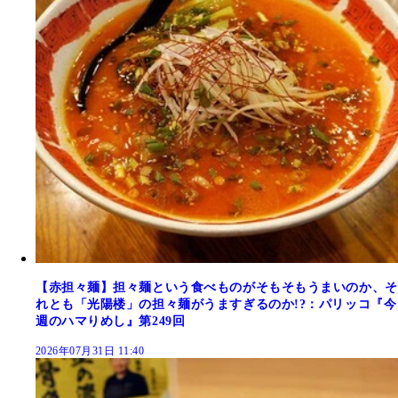
【赤担々麺】担々麺という食べものがそもそもうまいのか、そ
れとも「光陽楼」の担々麺がうますぎるのか!?：パリッコ『今
週のハマりめし』第249回
2026年07月31日 11:40