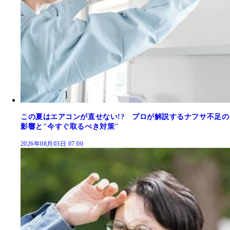
この夏はエアコンが直せない!? プロが解説するナフサ不足の
影響と"今すぐ取るべき対策"
2026年08月03日 07:00