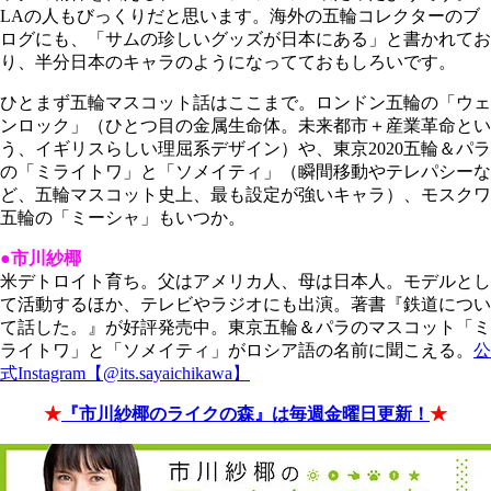
LAの人もびっくりだと思います。海外の五輪コレクターのブ
ログにも、「サムの珍しいグッズが日本にある」と書かれてお
り、半分日本のキャラのようになってておもしろいです。
ひとまず五輪マスコット話はここまで。ロンドン五輪の「ウェ
ンロック」（ひとつ目の金属生命体。未来都市＋産業革命とい
う、イギリスらしい理屈系デザイン）や、東京2020五輪＆パラ
の「ミライトワ」と「ソメイティ」（瞬間移動やテレパシーな
ど、五輪マスコット史上、最も設定が強いキャラ）、モスクワ
五輪の「ミーシャ」もいつか。
●市川紗椰
米デトロイト育ち。父はアメリカ人、母は日本人。モデルとし
て活動するほか、テレビやラジオにも出演。著書『鉄道につい
て話した。』が好評発売中。
東京五輪＆パラのマスコット「ミ
ライトワ」と「ソメイティ」がロシア語の名前に聞こえる。
公
式Instagram【@its.sayaichikawa】
★
『市川紗椰のライクの森』は毎週金曜日更新！
★