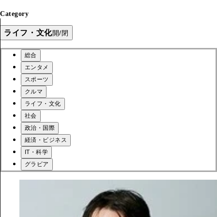
Category
ライフ・文化
開/閉
総合
エンタメ
スポーツ
クルマ
ライフ・文化
社会
政治・国際
経済・ビジネス
IT・科学
グラビア