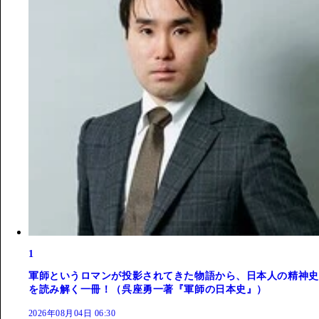
1
軍師というロマンが投影されてきた物語から、日本人の精神史
を読み解く一冊！（呉座勇一著『軍師の日本史』）
2026年08月04日 06:30