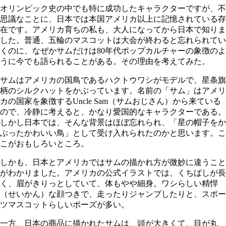
オリンピック史の中でも特に成功したキャラクターですが、不
思議なことに、日本では本国アメリカ以上に記憶されている存
在です。アメリカ育ちの私も、大人になってから日本で知りま
した。普通、五輪のマスコットは大会が終わると忘れられてい
くのに、なぜかサムだけは80年代ポップカルチャーの象徴のよ
うに今でも語られることがある。その理由を考えてみた。
サムはアメリカの国鳥であるハクトウワシがモデルで、星条旗
柄のシルクハットをかぶっています。名前の「サム」はアメリ
カの国家を象徴するUncle Sam（サムおじさん）から来ている
ので、冷静に考えると、かなり愛国的なキャラクターである。
しかし日本では、そんな背景はほぼ忘れられ、「星の帽子をか
ぶったかわいい鳥」として受け入れられたのかと思います。こ
こがおもしろいところ。
しかも、日本とアメリカではサムの描かれ方が微妙に違うこと
がわかりました。アメリカの公式イラストでは、くちばしが長
く、眉がきりっとしていて、体もやや細身。ワシらしい精悍
（せいかん）な顔つきで、走ったりジャンプしたりと、スポー
ツマスコットらしいポーズが多い。
一方、日本の商品に描かれたサムは、頭が大きくて、目が丸