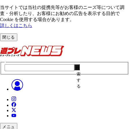
当サイトでは当社の提携先等がお客様のニーズ等について調
査・分析したり、お客様にお勧めの広告を表⽰する⽬的で
Cookie を使⽤する場合があります。
詳しくはこちら
閉じる
検
索
す
る
メニュ