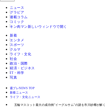
ニュース
グラビア
連載コラム
コミック
キン肉マン
新しいウィンドウで開く
新着
エンタメ
スポーツ
クルマ
ライフ・文化
社会
政治・国際
経済・ビジネス
IT・科学
写真
週プレNEWS TOP
新着ニュース
ライフ・文化ニュース
五輪マスコット最大の成功例"イーグルサム"の謎を市川紗椰が解く