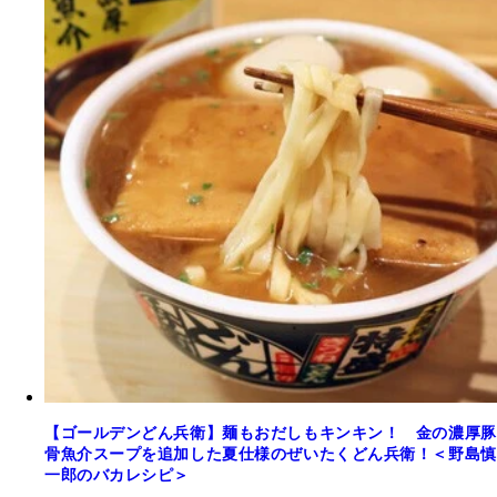
【ゴールデンどん兵衛】麺もおだしもキンキン！ 金の濃厚豚
骨魚介スープを追加した夏仕様のぜいたくどん兵衛！＜野島慎
一郎のバカレシピ＞