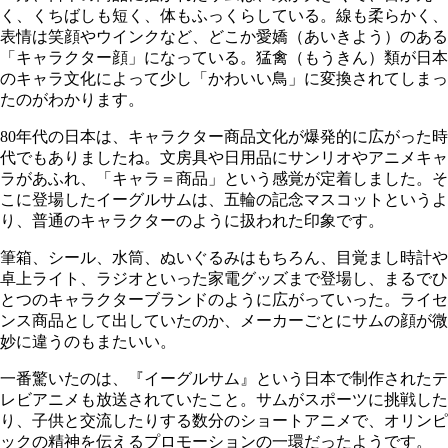
く、くちばしも短く、体もふっくらしている。線も柔らかく、
表情は笑顔やウインクなど、どこか愛嬌（あいきよう）のある
「キャラクター顔」になっている。猛禽（もうきん）類が日本
のキャラ文化によって少し「かわいい鳥」に変換されてしまっ
たのがわかります。
80年代の日本は、キャラクター商品文化が爆発的に広がった時
代でもありましたね。文房具や日用品にサンリオやアニメキャ
ラがあふれ、「キャラ＝商品」という感覚が定着しました。そ
こに登場したイーグルサムは、五輪の記念マスコットというよ
り、普通のキャラクターのように扱われた印象です。
筆箱、シール、水筒、ぬいぐるみはもちろん、目覚まし時計や
卓上ライト、ラジオといった家電グッズまで登場し、まるでひ
とつのキャラクターブランドのように広がっていった。ライセ
ンス商品として出していたのか、メーカーごとにサムの顔が微
妙に違うのもまたいい。
一番驚いたのは、『イーグルサム』という日本で制作されたテ
レビアニメも放送されていたこと。サムがスポーツに挑戦した
り、子供と交流したりする数分のショートアニメで、オリンピ
ックの精神を伝えるプロモーションの一環だったようです。