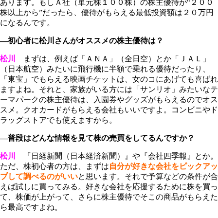
あります。もしＡ社（単元株１００株）の株主優待が“２００
株以上から”だったら、優待がもらえる最低投資額は２０万円
になるんです。
―初心者に松川さんがオススメの株主優待は？
松川
まずは、例えば「ＡＮＡ」（全日空）とか「ＪＡＬ」
（日本航空）みたいに飛行機に半額で乗れる優待だったり、
「東宝」でもらえる映画チケットは、女のコにあげても喜ばれ
ますよね。それと、家族がいる方には「サンリオ」みたいなテ
ーマパークの株主優待は、入園券やグッズがもらえるのでオス
スメ。クオカードがもらえる会社もいいですよ。コンビニやド
ラッグストアでも使えますから。
―普段はどんな情報を見て株の売買をしてるんですか？
松川
『日経新聞（日本経済新聞）』や『会社四季報』とか。
ただ、株初心者の方は、まずは
自分が好きな会社をピックアッ
プして調べるのがいい
と思います。それで予算などの条件が合
えば試しに買ってみる。好きな会社を応援するために株を買っ
て、株価が上がって、さらに株主優待でそこの商品がもらえた
ら最高ですよね。