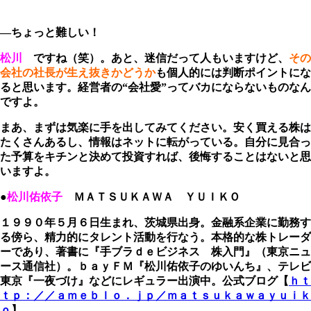
―ちょっと難しい！
松川
ですね（笑）。あと、迷信だって人もいますけど、
その
会社の社長が生え抜きかどうか
も個人的には判断ポイントにな
ると思います。経営者の“会社愛”ってバカにならないものなん
ですよ。
まあ、まずは気楽に手を出してみてください。安く買える株は
たくさんあるし、情報はネットに転がっている。自分に見合っ
た予算をキチンと決めて投資すれば、後悔することはないと思
いますよ。
●
松川佑依子
ＭＡＴＳＵＫＡＷＡ ＹＵＩＫＯ
１９９０年５月６日生まれ、茨城県出身。金融系企業に勤務す
る傍ら、精力的にタレント活動を行なう。本格的な株トレーダ
ーであり、著書に『手ブラｄｅビジネス 株入門』（東京ニュ
ース通信社）。ｂａｙＦＭ『松川佑依子のゆいんち』、テレビ
東京『一夜づけ』などにレギュラー出演中。公式ブログ【
ｈｔ
ｔｐ：／／ａｍｅｂｌｏ．ｊｐ／ｍａｔｓｕｋａｗａｙｕｉｋ
ｏ
】