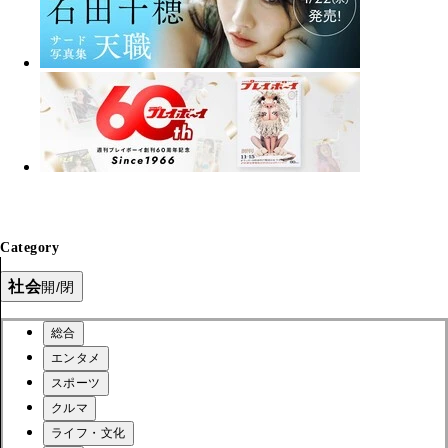
Category
社会
開/閉
総合
エンタメ
スポーツ
クルマ
ライフ・文化