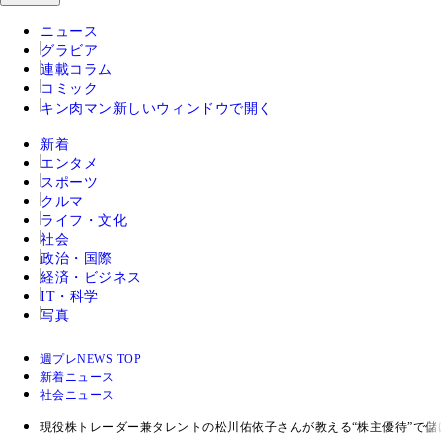
ニュース
グラビア
連載コラム
コミック
キン肉マン
新しいウィンドウで開く
新着
エンタメ
スポーツ
クルマ
ライフ・文化
社会
政治・国際
経済・ビジネス
IT・科学
写真
週プレNEWS TOP
新着ニュース
社会ニュース
現役株トレーダー兼タレントの松川佑依子さんが教える“株主優待”で儲