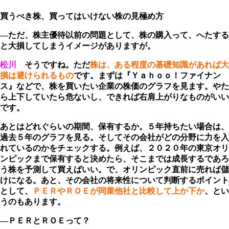
買うべき株、買ってはいけない株の見極め方
―ただ、株主優待以前の問題として、株の購入って、へたする
と大損してしまうイメージがありますが。
松川
そうですね。ただ
株は、ある程度の基礎知識があれば大
損は避けられるもの
です。まずは『Ｙａｈｏｏ！ファイナン
ス』などで、株を買いたい企業の株価のグラフを見ます。やた
ら上下していたら危ないし、できれば右肩上がりなものがいい
です。
あとはどれぐらいの期間、保有するか。５年持ちたい場合は、
過去５年のグラフを見る。そしてその会社がどの分野に力を入
れているのかをチェックする。例えば、２０２０年の東京オリ
ンピックまで保有すると決めたら、そこまでは成長するであろ
う株を予測して買えばいい。で、オリンピック直前に売れば儲
けになる。あと、その会社の将来性について判断するポイント
として、
ＰＥＲやＲＯＥが同業他社と比較して上か下か
、とい
うのもあります。
―ＰＥＲとＲＯＥって？