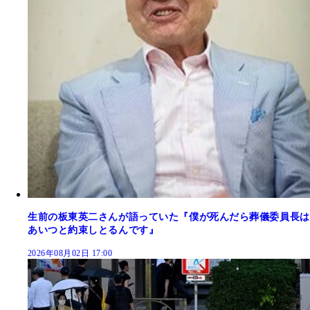
生前の板東英二さんが語っていた『僕が死んだら葬儀委員長は
あいつと約束しとるんです』
2026年08月02日 17:00