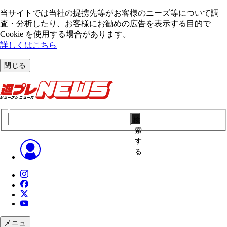
当サイトでは当社の提携先等がお客様のニーズ等について調
査・分析したり、お客様にお勧めの広告を表⽰する⽬的で
Cookie を使⽤する場合があります。
詳しくはこちら
閉じる
検
索
す
る
メニュ