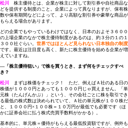
松川
株主優待とは、
企業が株主に対して割引券や自社商品な
どを提供する制度
のこと。企業によって異なりますが、保有株
数や保有期間などによって、より高額な割引券や豪華な商品が
もらえる場合があります。
どの企業でもやっているわけではなく、日本のおよそ３６００
の上場企業のなかで株主優待制度があるのは、約３分の１の１
３００社ぐらい。
世界ではほとんど見られない日本独自の制度
です。最近は注目度も高く、新たに株主優待を始める企業が増
えていますね。
―「株主優待狙い」で株を買うとき、まず何をチェックすべ
き？
松川
まずは株価をチェック！ ただ、例えばＡ社のある日の
株価が１０００円とあっても１０００円じゃ買えません。「単
元株（たんげんかぶ）」という、その会社ごとに株を取引でき
る最低の株式数は決められていて、Ａ社の単元株が１００株だ
と、１０００円×１００株＝１０万円が最低でも必要です（ほ
かに証券会社に払う株式売買手数料がかかる）。
基本的に、単元株＝優待がもらえる最低投資額ですが、例外も