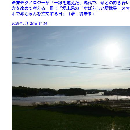
医療テクノロジーが「一線を越えた」現代で、命との向き合い
方を改めて考える一冊！『堤未果の「すばらしい新世界」スマ
ホで赤ちゃんを注文する日』（著：堤未果）
2026年07月28日 17:30