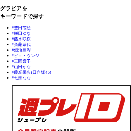
グラビアを
キーワードで探す
豊田萌絵
咲田ゆな
藤水咲桜
斎藤恭代
鍛治島彩
ピョ・ウンジ
三園響子
山田かな
藤嶌果歩(日向坂46)
七瀬なな