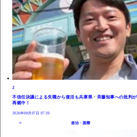
2
不信任決議による失職から復活も兵庫県・斉藤知事への批判が
再燃中！
2026年08月07日 07:30
政治・国際