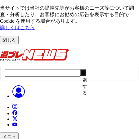
当サイトでは当社の提携先等がお客様のニーズ等について調
査・分析したり、お客様にお勧めの広告を表⽰する⽬的で
Cookie を使⽤する場合があります。
詳しくはこちら
閉じる
検
索
す
る
メニュ