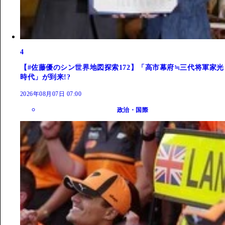
4
【#佐藤優のシン世界地図探索172】「高市幕府≒三代将軍家光
時代」が到来!?
2026年08月07日 07:00
政治・国際