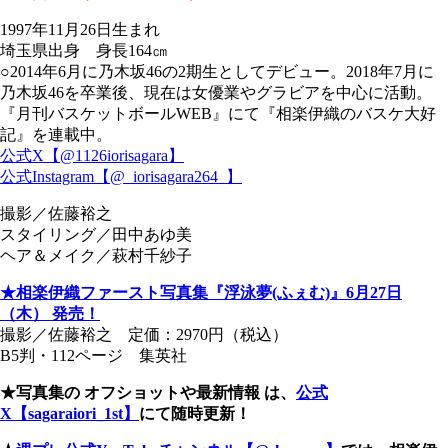
1997年11月26日生まれ
埼玉県出身 身長164㎝
○2014年6月に乃木坂46の2期生としてデビュー。2018年7月に
乃木坂46を卒業後、現在は女優業やグラビアを中心に活動。
『月刊バスケットボールWEB』にて『相楽伊織のバスケ大好
記』を連載中。
公式X【@1126iorisagara】
公式Instagram【@_iorisagara264_】
撮影／佐藤裕之
スタイリング／田中あゆ美
ヘア＆メイク／萩村千紗子
★相楽伊織ファースト写真集『浮泳夢(ふぇむ)』6月27日
（木） 発売！
撮影／佐藤裕之 定価：2970円（税込）
B5判・112ページ 集英社
★写真集の オフショットや最新情報 は、
公式
X【sagaraiori_1st】
にて随時更新！