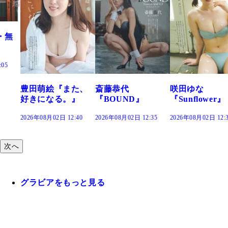
た、
斎藤恭代
咲田ゆな
藤水咲桜『花
』
『BOUND』
『Sunflower』
だまり』
:40
2026年08月02日 12:35
2026年08月02日 12:30
2026年08月02日 12:
次へ
グラビアをもっと見る