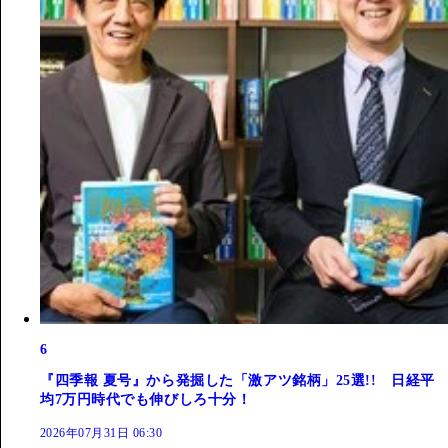
6
『四季報 夏号』から発掘した「激アツ銘柄」25選!! 日経平
均7万円時代でも伸びしろ十分！
2026年07月31日 06:30