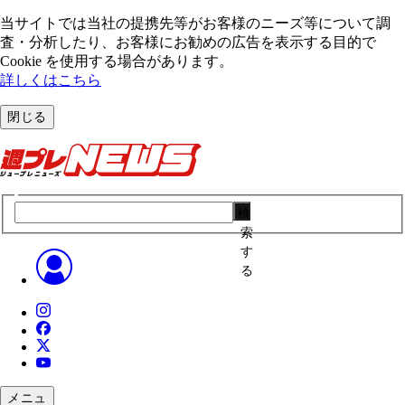
当サイトでは当社の提携先等がお客様のニーズ等について調
査・分析したり、お客様にお勧めの広告を表⽰する⽬的で
Cookie を使⽤する場合があります。
詳しくはこちら
閉じる
検
索
す
る
メニュ