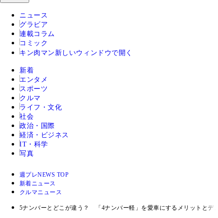
ニュース
グラビア
連載コラム
コミック
キン肉マン
新しいウィンドウで開く
新着
エンタメ
スポーツ
クルマ
ライフ・文化
社会
政治・国際
経済・ビジネス
IT・科学
写真
週プレNEWS TOP
新着ニュース
クルマニュース
5ナンバーとどこが違う？ 「4ナンバー軽」を愛車にするメリットとデ