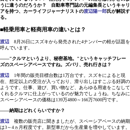
うに違うのだろうか？ 自動車専門誌の元編集長というキャリ
アを持つ、カーライフジャーナリストの
渡辺陽一郎
氏が解説す
る。
■軽乗用車と軽商用車の違いとは？
渡辺
8月26日にスズキから発売された4ナンバーの軽が話題を
呼んでいます。
――"クルマというより、秘密基地。"というキャッチフレー
ズのスペーシアベースですね。ズバリ、売れ行きは？
渡辺
1年間の販売目標台数は1万台です。スズキによると現
在、想定以上の受注が入っており、滑り出しはすこぶる好調の
ようです。仕事、遊び、買い物など、あらゆる用途をこなして
くれるクルマに仕上がっているのが魅力でしょうね。ちなみに
スペーシアベースの価格は139万4800～166万7600円です。
――納期はどれくらいですか？
渡辺
複数の販売店に聞きましたが、スペーシアベースの納期
は3～4ヵ月程度です。新型車だから生産量を増やしています。