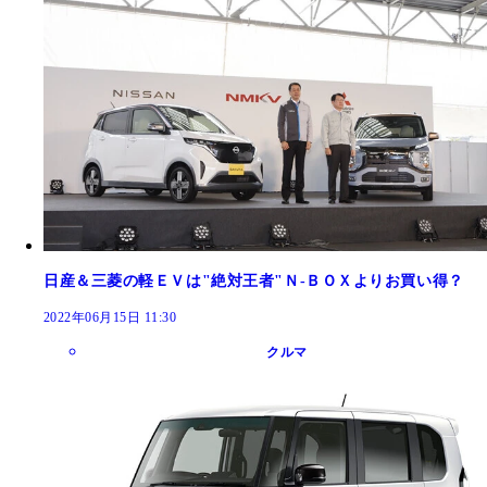
日産＆三菱の軽ＥＶは"絶対王者"Ｎ‐ＢＯＸよりお買い得？
2022年06月15日 11:30
クルマ