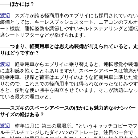
――ほかには？
渡辺
スズキが誇る軽商用車のエブリイにも採用されていない
装備としては、キーレスプッシュスタート、エアコンのフルオ
ート機能、運転姿勢を調節しやすいチルトステアリングと運転
席シートリフターなどが挙げられます。
――つまり、軽商用車とは思えぬ装備が与えられていると。走
りはどうですか？
渡辺
軽乗用車からエブリイに乗り替えると、運転感覚や装備
に違和感を抱くこともありますが、スペーシアベースは前席が
軽乗用車、後席と荷室はエブリイのような軽商用車に準じた造
りなので、これまでの軽商用車では得られなかったなじみやす
さと、便利な使い勝手を両立させています。そこが話題になっ
ている最大の理由かと。
――スズキのスペーシアベースのほかにも魅力的な4ナンバー
サイズの軽はある？
渡辺
昨年12月に"第三の居場所。"というキャッチコピーでフ
ルモデルチェンジしたダイハツのアトレーは、注目の一台で