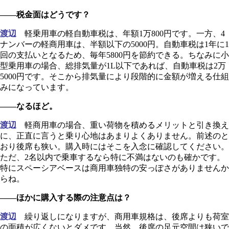
――税金面はどうです？
渡辺
軽乗用車の軽自動車税は、年額1万800円です。一方、4
ナンバーの軽商用車は、半額以下の5000円。自動車税は1年に1
回の支払いとなるため、毎年5800円を節約できる。ちなみに小
型乗用車の場合、総排気量が1L以下であれば、自動車税は2万
5000円です。そこから排気量により段階的に金額が増える仕組
みになっています。
――なるほど。
渡辺
軽商用車の場合、重い荷物を積めるメリットと引き換え
に、正直に言うと乗り心地はあまりよくありません。前述のと
おり後席も狭い。購入時にはそこを入念に確認してください。
ただ、2名以内で乗車するなら特に不満はないのも確かです。
特にスペーシアベースは商用車独特の安っぽさがありませんか
らね。
――ほかに購入する際の注意点は？
渡辺
繰り返しになりますが、商用車規格は、後席よりも荷室
の面積が広くないとダメです。当然、後席の足元空間は狭いで