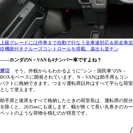
上級グレードには停車まで自動で行なう全車速対応＆前走車追
従機能付きクルーズコントロールを搭載。遠出も楽チン
――ホンダのN－VANも4ナンバー車ですよね？
渡辺
そう。外観からもわかるように"シン・国民車"のN－
BOXをベースに開発されています。N－VANは助手席もコン
パクトに格納できます。つまり運転席以外はすべて平らな荷室
として使えます。
助手席と後席をすべて格納したときの荷室長は、運転席の部分
を除くと、2635㎜にも達します。幅が狭くて長い丸巻きのカー
ペットのような荷物を積むのが得意です。