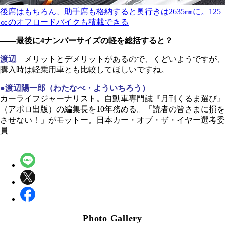
後席はもちろん、助手席も格納すると奥行きは2635㎜に。125
㏄のオフロードバイクも積載できる
――最後に4ナンバーサイズの軽を総括すると？
渡辺
メリットとデメリットがあるので、くどいようですが、
購入時は軽乗用車とも比較してほしいですね。
●渡辺陽一郎（わたなべ・よういちろう）
カーライフジャーナリスト。自動車専門誌『月刊くるま選び』
（アポロ出版）の編集長を10年務める。「読者の皆さまに損を
させない！」がモットー。日本カー・オブ・ザ・イヤー選考委
員
Photo Gallery