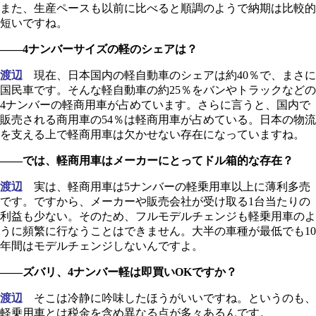
また、生産ペースも以前に比べると順調のようで納期は比較的
短いですね。
――4ナンバーサイズの軽のシェアは？
渡辺
現在、日本国内の軽自動車のシェアは約40％で、まさに
国民車です。そんな軽自動車の約25％をバンやトラックなどの
4ナンバーの軽商用車が占めています。さらに言うと、国内で
販売される商用車の54％は軽商用車が占めている。日本の物流
を支える上で軽商用車は欠かせない存在になっていますね。
――では、軽商用車はメーカーにとってドル箱的な存在？
渡辺
実は、軽商用車は5ナンバーの軽乗用車以上に薄利多売
です。ですから、メーカーや販売会社が受け取る1台当たりの
利益も少ない。そのため、フルモデルチェンジも軽乗用車のよ
うに頻繁に行なうことはできません。大半の車種が最低でも10
年間はモデルチェンジしないんですよ。
――ズバリ、4ナンバー軽は即買いOKですか？
渡辺
そこは冷静に吟味したほうがいいですね。というのも、
軽乗用車とは税金を含め異なる点が多々あるんです。