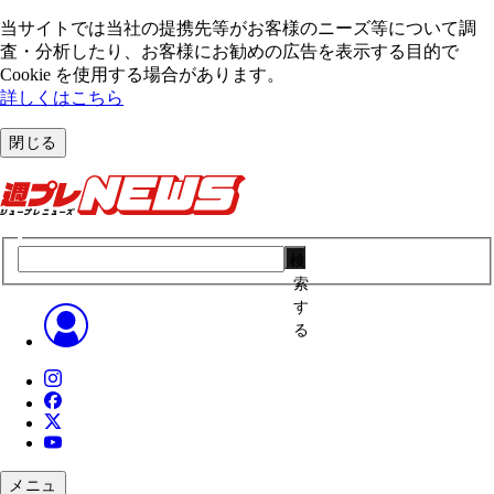
当サイトでは当社の提携先等がお客様のニーズ等について調
査・分析したり、お客様にお勧めの広告を表⽰する⽬的で
Cookie を使⽤する場合があります。
詳しくはこちら
閉じる
検
索
す
る
メニュ