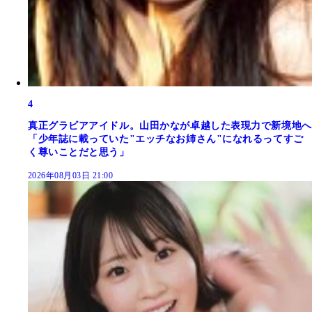
4
真正グラビアアイドル。山田かなが卓越した表現力で新境地へ
「少年誌に載っていた"エッチなお姉さん"になれるってすご
く尊いことだと思う」
2026年08月03日 21:00