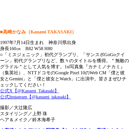
■高崎かなみ（Kanami TAKASAKI）
1997年7月14日生まれ 神奈川県出身
身長160㎝ B82 W58 H80
○「ミスジェニック」初代グランプリ、「サンスポGoGoクイ
ーン」初代グランプリなど、数々のタイトルを獲得。＂無敵の
グラドル＂として人気を博す。1st写真集『カナミノナカミ』
（集英社）、NTTドコモのGoogle Pixel 10のWeb CM「僕と彼
女とGemini」と「僕と彼女とWatch」に出演中。皆さまぜひチ
ェックしてください！
公式X【@Kanami_Takasaki】
公式Instagram【@kanami_takasaki】
撮影／大辻隆広
スタイリング／上野 珠
ヘア＆メイク／鈴木海希子