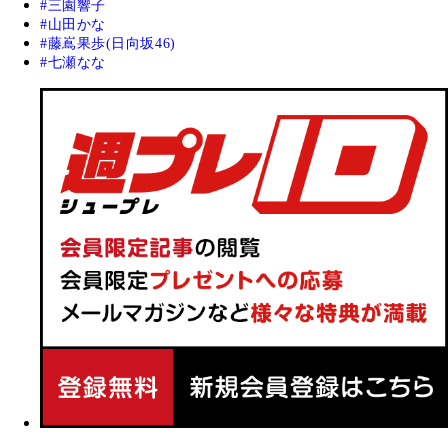
三園響子
山田かな
藤嶌果歩(日向坂46)
七瀬なな