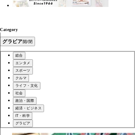
Category
グラビア
開/閉
総合
エンタメ
スポーツ
クルマ
ライフ・文化
社会
政治・国際
経済・ビジネス
IT・科学
グラビア