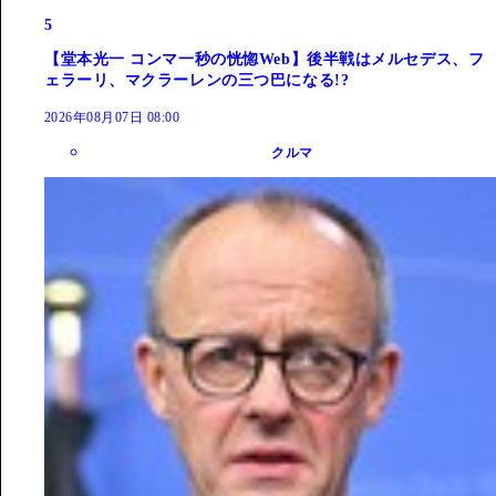
5
【堂本光一 コンマ一秒の恍惚Web】後半戦はメルセデス、フ
ェラーリ、マクラーレンの三つ巴になる!?
2026年08月07日 08:00
クルマ