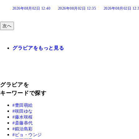
:40
2026年08月02日 12:35
2026年08月02日 12:30
2026年08月02日 12:
次へ
グラビアをもっと見る
グラビアを
キーワードで探す
豊田萌絵
咲田ゆな
藤水咲桜
斎藤恭代
鍛治島彩
ピョ・ウンジ