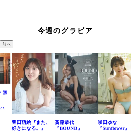
今週のグラビア
前へ
た、
斎藤恭代
咲田ゆな
藤水咲桜『花
』
『BOUND』
『Sunflower』
だまり』