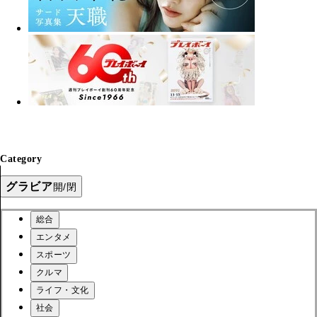
Category
グラビア
開/閉
総合
エンタメ
スポーツ
クルマ
ライフ・文化
社会