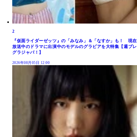
2
『仮面ライダーゼッツ』の「みなみ」＆「なすか」も！ 現在
放送中のドラマに出演中のモデルのグラビアを大特集【週プレ
グラジャパ！】
2026年08月05日 12:00