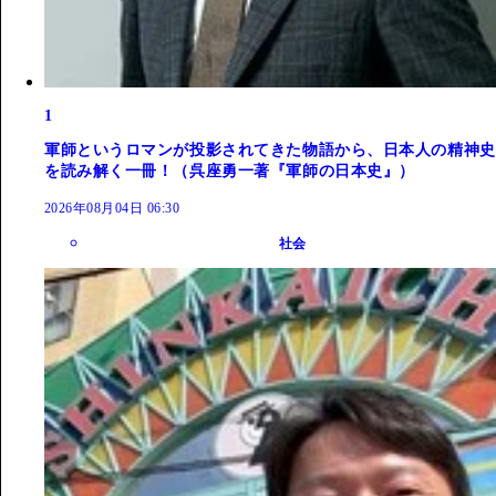
1
軍師というロマンが投影されてきた物語から、日本人の精神史
を読み解く一冊！（呉座勇一著『軍師の日本史』）
2026年08月04日 06:30
社会