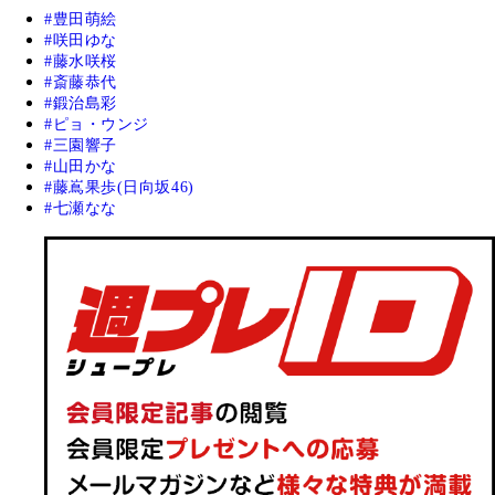
豊田萌絵
咲田ゆな
藤水咲桜
斎藤恭代
鍛治島彩
ピョ・ウンジ
三園響子
山田かな
藤嶌果歩(日向坂46)
七瀬なな