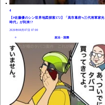
4
【#佐藤優のシン世界地図探索172】「高市幕府≒三代将軍家光
時代」が到来!?
2026年08月07日 07:00
政治・国際