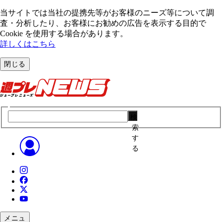
当サイトでは当社の提携先等がお客様のニーズ等について調
査・分析したり、お客様にお勧めの広告を表⽰する⽬的で
Cookie を使⽤する場合があります。
詳しくはこちら
閉じる
検
索
す
る
メニュ