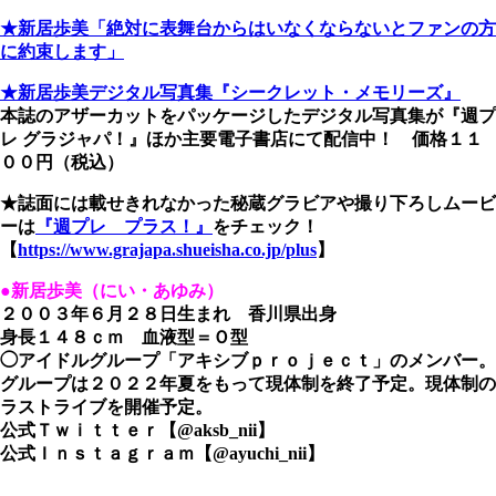
★新居歩美「絶対に表舞台からはいなくならないとファンの方
に約束します」
★新居歩美デジタル写真集『シークレット・メモリーズ』
本誌のアザーカットをパッケージしたデジタル写真集が『週プ
レ グラジャパ！』ほか主要電子書店にて配信中！ 価格１１
００円（税込）
★誌面には載せきれなかった秘蔵グラビアや撮り下ろしムービ
ーは
『週プレ プラス！』
をチェック！
【
https://www.grajapa.shueisha.co.jp/plus
】
●新居歩美（にい・あゆみ）
２００３年６月２８日生まれ 香川県出身
身長１４８ｃｍ 血液型＝Ｏ型
◯アイドルグループ「アキシブｐｒｏｊｅｃｔ」のメンバー。
グループは２０２２年夏をもって現体制を終了予定。現体制の
ラストライブを開催予定。
公式Ｔｗｉｔｔｅｒ【@aksb_nii】
公式Ｉｎｓｔａｇｒａｍ【@ayuchi_nii】