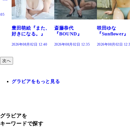
た、
斎藤恭代
咲田ゆな
藤水咲桜『花
』
『BOUND』
『Sunflower』
だまり』
:40
2026年08月02日 12:35
2026年08月02日 12:30
2026年08月02日 12:
次へ
グラビアをもっと見る
グラビアを
キーワードで探す