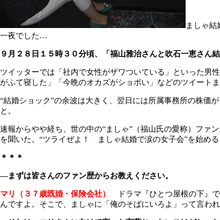
ましゃ結
一夜でした…
９月２８日１５時３０分頃、「福山雅治さんと吹石一恵さん結
ツイッターでは「社内で女性がザワついている」といった男性
がふて寝した」「今晩のオカズがショボい」などのツイートま
“結婚ショック”の余波は大きく、翌日には所属事務所の株価
と。
速報からやや経ち、世の中の“ましゃ”（福山氏の愛称）ファ
を聞いた。“ツライぜよ！ ましゃ結婚で涙の女子会”を始め
＊＊＊
―まずは皆さんのファン歴からお教えください。
マリ（３７歳既婚・保険会社）
ドラマ『ひとつ屋根の下』で
んですよ。そこで、ましゃに「俺のそばにいろよ」って言われ