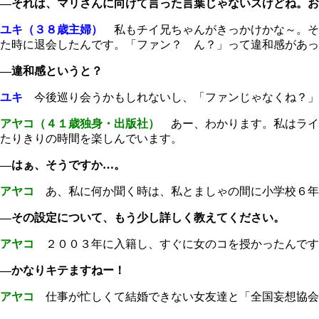
―それは、マリさんに向けて言った言葉じゃないスけどね。お
ユキ（３８歳主婦）
私もチイ兄ちゃんがきっかけかな～。そ
た時に退会したんです。「ファン？ ん？」って違和感があっ
―違和感というと？
ユキ
今後巡り会うかもしれないし、「ファンじゃなくね？」
アヤコ（４１歳独身・出版社）
あー、わかります。私はライ
たりきりの時間を楽しんでいます。
―はぁ、そうですか…。
アヤコ
あ、私に何か聞く時は、私とましゃの間に小学校６年
―その設定について、もう少し詳しく教えてください。
アヤコ
２００３年に入籍し、すぐに女のコを授かったんです。
―かなりキテますねー！
アヤコ
仕事が忙しくて結婚できない女友達と「全国妄想協会」