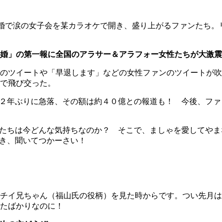
婚で涙の女子会を某カラオケで開き、盛り上がるファンたち。
婚」の第一報に全国のアラサー＆アラフォー女性たちが大激震
のツイートや「早退します」などの女性ファンのツイートが吹
で飛び交った。
が２年ぶりに急落、その額は約４０億との報道も！ 今後、フ
ンたちは今どんな気持ちなのか？ そこで、ましゃを愛してや
るき、聞いてつかーさい！
チイ兄ちゃん（福山氏の役柄）を見た時からです。つい先月は
たばかりなのに！