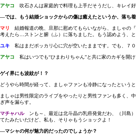
アヤコ
吹石さんは家庭的で料理も上手だそうだし、キレイ好
―では、もう結婚ショックからの傷は癒えたというか、落ち着
マリ
結婚報道の晩、旦那に慰めてもらいながら、ましゃの『
考えたら…ストンと腑（ふ）に落ちました。もう認めよう、と
ユキ
私はまだポッカリ心に穴が空いたままです。でも、７０
アヤコ
私はいつでも“ひまわりちゃん”と共に家のカギを開け
ゲイ界にも波紋が！？
どうやら時間が経って、ましゃファンも冷静になったというと
ましゃは男性限定のライブをやったりと男性ファンも多く、中
ぎ声を漏らす。
マチャハル
ンも～、最近は北斗晶の乳癌発覚だわ、（川島）
てたみたいだけど、私も、そりゃもうショックよ！
―マシャの何が魅力的だったのでしょうか？