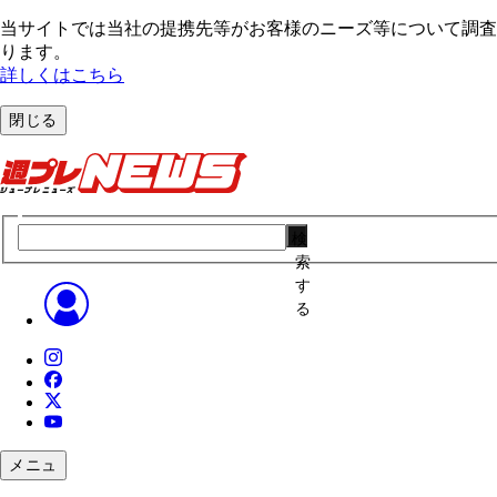
当サイトでは当社の提携先等がお客様のニーズ等について調査・
ります。
詳しくはこちら
閉じる
検
索
す
る
メニュ