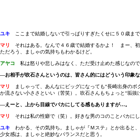
ユキ
ここまで結婚しないで引っぱりすぎたくせに５０歳まで
マリ
それはある。なんで４６歳で結婚するかよ！ まー、初
ただろう、ましゃの気持ちもわかるけど。
アヤコ
私は怒りや悲しみはなく、ただ受け止めた感じなので
―お相手が吹石さんというのは、皆さん的にはどういう印象な
マリ
ましゃって、あんなにビッグになっても“長崎出身のボク
か流さない小ささといい（苦笑）。吹石さんもちょっと“垢抜
―えーと、上から目線でバカにしてる感もありますが…。
マリ
それは私の性癖で（笑）。好きな男のコのことバカにし
ユキ
わかる、その気持ち。ましゃが『Ｍステ』とか出ると、
少女感は、ましゃと絶妙なバランスだと思う。