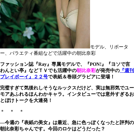
モデル、リポータ
ー、バラエティ番組などで活躍中の朝比奈彩
ファッション誌『Ray』専属モデルで、『PON!』『ヨソで言
わんとい亭』などＴＶでも活躍中の
朝比奈彩
が発売中の
『週刊
プレイボーイ』２２号
で表紙＆巻頭グラビアに登場！
完璧すぎて気後れしそうなルックスだけど、実は無邪気でユー
モアあふれるほんわかキャラ。インタビューでは意外すぎるお
とぼけトークを大連発！
＊ ＊ ＊
―今週の『表紙の美女』は最近、急に色っぽくなったと評判の
朝比奈彩ちゃんです。今回のロケはどうだった？