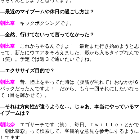
らちゃんとしようと思ってます。
―最近のマイブームや休日の過ごし方は？
朝比奈
キックボクシングです。
―全然、行けてないって言ってなかった？
朝比奈
これからやるんですよ！ 最近また行き始めようと思
って、新たにウエアをそろえました。形から入るタイプなんで
（笑）。予定では週３で通いたいですね。
―エクササイズ目的で？
朝比奈
昔、陸上をやってた時は（腹筋が割れて）おなかが６
パックだったんですよ！ だから、もう一回それにしたいなっ
て（目を輝かせて）。
―それは方向性が違うような…。じゃあ、本当にやっているマ
イブームは？
朝比奈
エゴサーチです（笑）。毎日、Ｔｗｉｔｔｅｒとかで
「朝比奈彩」って検索して、客観的な意見を参考にするように
してます。