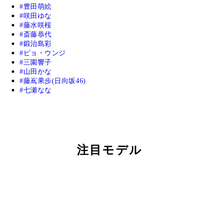
豊田萌絵
咲田ゆな
藤水咲桜
斎藤恭代
鍛治島彩
ピョ・ウンジ
三園響子
山田かな
藤嶌果歩(日向坂46)
七瀬なな
注目モデル