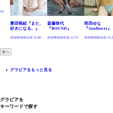
:05
豊田萌絵『また、
斎藤恭代
咲田ゆな
好きになる。』
『BOUND』
『Sunflower』
2026年08月02日 12:40
2026年08月02日 12:35
2026年08月02日 12:
次へ
グラビアをもっと見る
グラビアを
キーワードで探す