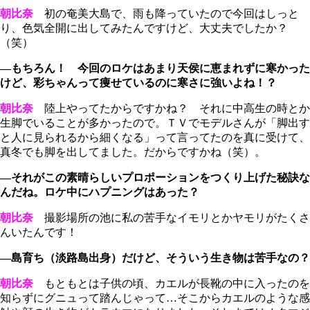
朝比奈
初の奄美大島で、雨も降っていたので今回はしっと
り、色気全開に出してみたんですけど、大丈夫でしたか？
（笑）
―もちろん！ 今回のロケはあまり天侯に恵まれずに寒かった
けど、彩ちゃんって痩せているのに寒さに強いよね！？
朝比奈
陸上やってたからですかね？ それに中高生の時とか
生脚でいることが多かったので。ＴＶでモデルさんが「脚出す
と人に見られるから細くなる」って言ってたのを真に受けて、
真冬でも脚を出してました。だからですかね（笑）。
―それがこの素晴らしいプロポーションをつくり上げた秘訣な
んだね。ロケ中にハプニングはあった？
朝比奈
撮影場所の池に私の苦手なイモリとかヤモリがたくさ
んいたんです！
―島育ち（淡路島出身）だけど、そういう生き物は苦手なの？
朝比奈
もともとは子供の頃、カエルが長靴の中に入ったのを
知らずにグニュって踏んじゃって…そこからカエルのような感