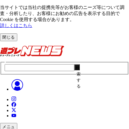
当サイトでは当社の提携先等がお客様のニーズ等について調
査・分析したり、お客様にお勧めの広告を表⽰する⽬的で
Cookie を使⽤する場合があります。
詳しくはこちら
閉じる
検
索
す
る
メニュ