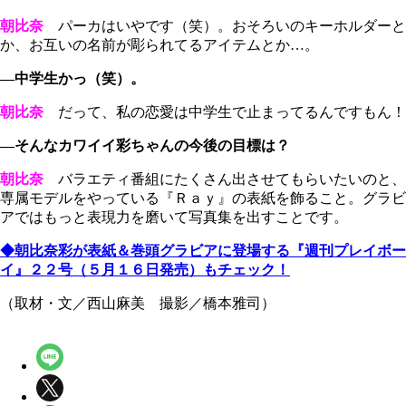
朝比奈
パーカはいやです（笑）。おそろいのキーホルダーと
か、お互いの名前が彫られてるアイテムとか…。
―中学生かっ（笑）。
朝比奈
だって、私の恋愛は中学生で止まってるんですもん！
―そんなカワイイ彩ちゃんの今後の目標は？
朝比奈
バラエティ番組にたくさん出させてもらいたいのと、
専属モデルをやっている『Ｒａｙ』の表紙を飾ること。グラビ
アではもっと表現力を磨いて写真集を出すことです。
◆朝比奈彩が
表紙＆巻頭グラビアに登場する
『週刊プレイボー
イ』２２号（５月１６日発売）もチェック！
（取材・文／西山麻美 撮影／橋本雅司）