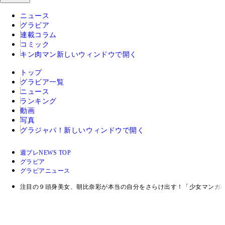
ニュース
グラビア
連載コラム
コミック
キン肉マン
新しいウィンドウで開く
トップ
グラビア一覧
ニュース
ランキング
動画
写真
グラジャパ！
新しいウィンドウで開く
週プレNEWS TOP
グラビア
グラビアニュース
注目の９頭身美女、朝比奈彩が本当の自分をさらけ出す！「少女マンガの