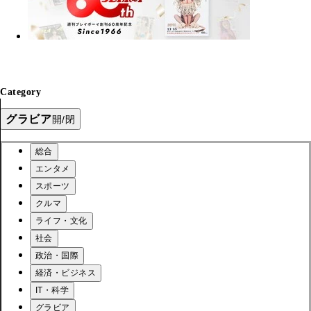
Category
グラビア
開/閉
総合
エンタメ
スポーツ
クルマ
ライフ・文化
社会
政治・国際
経済・ビジネス
IT・科学
グラビア