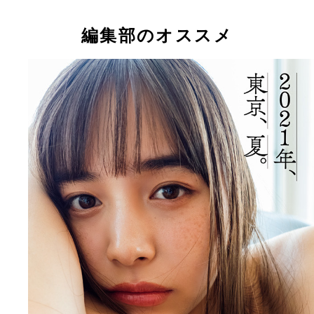
編集部のオススメ
【デジタル限定】井桁弘恵写真集『２０２１年、東
夏。』 （Ｃ）笠井爾示／集英社