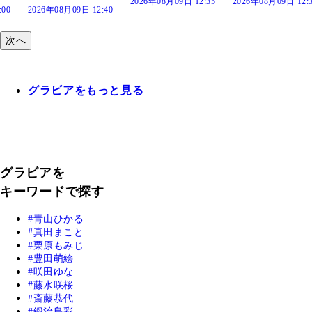
2026年08月09日 12:35
2026年08月09日 12:30
 12:40
次へ
グラビアをもっと見る
グラビアを
キーワードで探す
青山ひかる
真田まこと
栗原もみじ
豊田萌絵
咲田ゆな
藤水咲桜
斎藤恭代
鍛治島彩