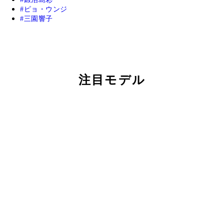
ピョ・ウンジ
三園響子
注目モデル