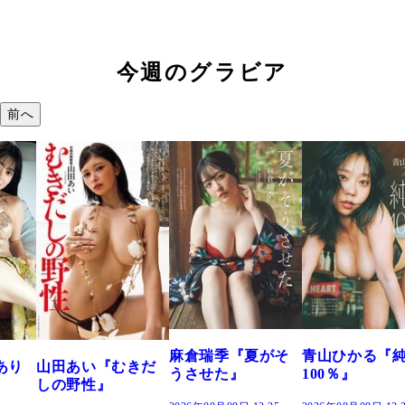
今週のグラビア
前へ
溝端 葵『
つの、あお
で。』
2026年08月09日 
麻倉瑞季『夏がそ
青山ひかる『純度
『むきだ
うさせた』
100％』
』