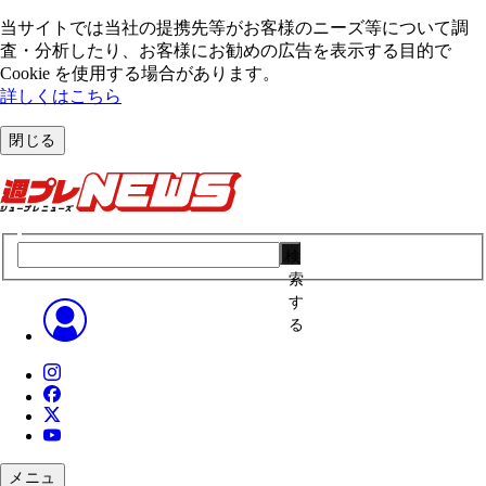
当サイトでは当社の提携先等がお客様のニーズ等について調
査・分析したり、お客様にお勧めの広告を表⽰する⽬的で
Cookie を使⽤する場合があります。
詳しくはこちら
閉じる
検
索
す
る
メニュ