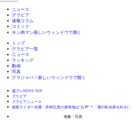
ニュース
グラビア
連載コラム
コミック
キン肉マン
新しいウィンドウで開く
トップ
グラビア一覧
ニュース
ランキング
動画
写真
グラジャパ！
新しいウィンドウで開く
週プレNEWS TOP
グラビア
グラビアニュース
仮面ライダー女優・井桁弘恵の新境地は"お声"？「素の私自身を好きに
画像・写真