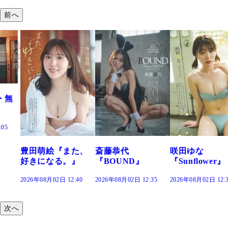
前へ
た、
斎藤恭代
咲田ゆな
藤水咲桜『花
』
『BOUND』
『Sunflower』
だまり』
:40
2026年08月02日 12:35
2026年08月02日 12:30
2026年08月02日 12:
次へ