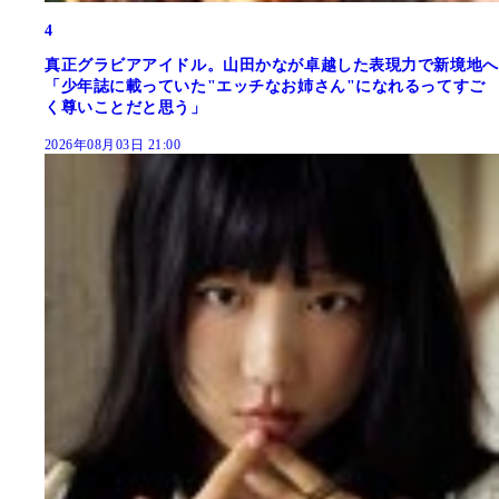
4
真正グラビアアイドル。山田かなが卓越した表現力で新境地へ
「少年誌に載っていた"エッチなお姉さん"になれるってすご
く尊いことだと思う」
2026年08月03日 21:00