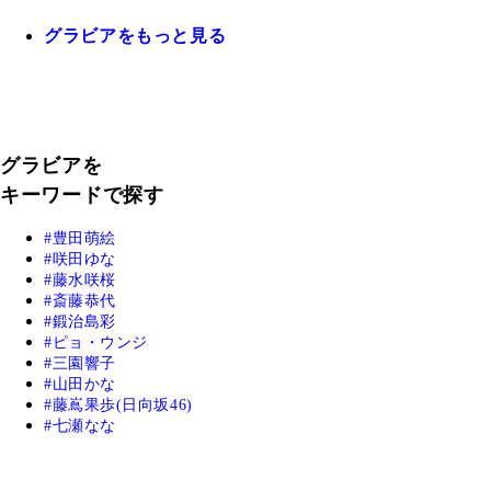
グラビアをもっと見る
グラビアを
キーワードで探す
豊田萌絵
咲田ゆな
藤水咲桜
斎藤恭代
鍛治島彩
ピョ・ウンジ
三園響子
山田かな
藤嶌果歩(日向坂46)
七瀬なな