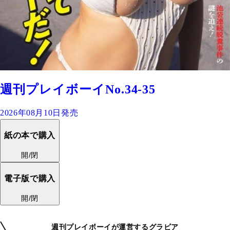
週刊プレイボーイNo.34-35
2026年08月10日発売
紙の本で購入
開/閉
電子版で購入
開/閉
週刊プレイボーイが運営するグラビア