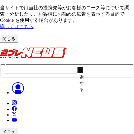
当サイトでは当社の提携先等がお客様のニーズ等について調
査・分析したり、お客様にお勧めの広告を表⽰する⽬的で
Cookie を使⽤する場合があります。
詳しくはこちら
閉じる
検
索
す
る
メニュ