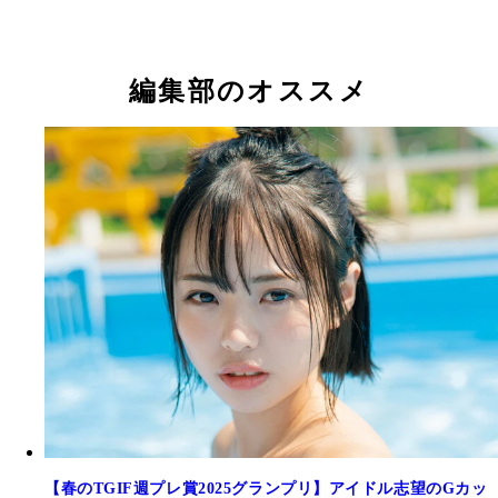
緒方日菜（wonder channel）
緒方日菜（wonder channel）
藍染ねね（あくきゅ～）
瑚桃きらり（MORE*）
奥泉奏（キプリスモルホォ）
黒兎りん（chocolat d'ange）
編集部のオススメ
【春のTGIF週プレ賞2025グランプリ】アイドル志望のGカッ