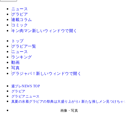
ニュース
グラビア
連載コラム
コミック
キン肉マン
新しいウィンドウで開く
トップ
グラビア一覧
ニュース
ランキング
動画
写真
グラジャパ！
新しいウィンドウで開く
週プレNEWS TOP
グラビア
グラビアニュース
真夏の水着グラビアの祭典は大盛り上がり♪ 新たな推しメン見つけちゃいま
画像・写真