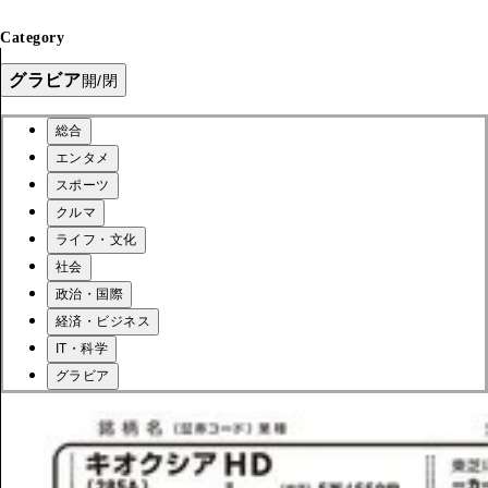
Category
グラビア
開/閉
総合
エンタメ
スポーツ
クルマ
ライフ・文化
社会
政治・国際
経済・ビジネス
IT・科学
グラビア