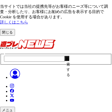
当サイトでは当社の提携先等がお客様のニーズ等について調
査・分析したり、お客様にお勧めの広告を表⽰する⽬的で
Cookie を使⽤する場合があります。
詳しくはこちら
閉じる
検
索
す
る
メニュ