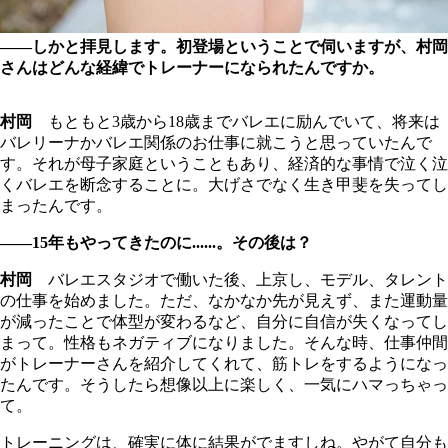
――しかと拝見します。初登場ということで伺いますが、村岡
さんはどんな経緯でトレーナーになられたんですか。
村岡
もともと3歳から18歳までバレエに励んでいて、将来は
バレリーナかバレエ関係のお仕事に就こうと思っていたんで
す。それが母子家庭ということもあり、経済的な事情で泣く泣
くバレエを断念することに。大げさでなく生き甲斐を失ってし
まったんです。
――15年もやってきたのに......。その後は？
村岡
バレエスタジオで働いた後、上京し、モデル、タレント
の仕事を始めました。ただ、なかなか先が見えず、また運動量
が減ったことで体型が変わるなど、自分に自信が失くなってし
まって。性格もネガティブになりました。そんな時、仕事仲間
がトレーナーさんを紹介してくれて、筋トレをするようになっ
たんです。そうしたら想像以上に楽しく、一気にハマっちゃっ
て。
トレーニングは、確実に体に結果がでますしね。やがて自分も