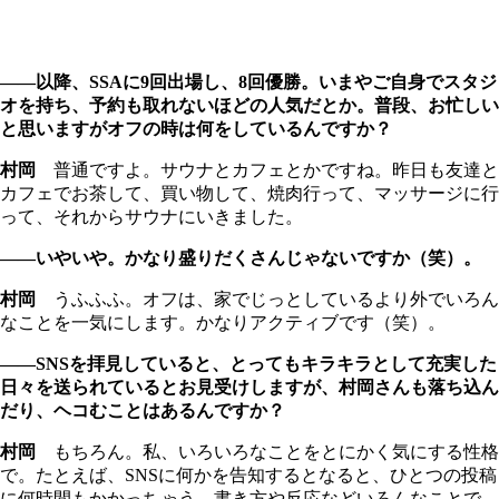
――以降、SSAに9回出場し、8回優勝。いまやご自身でスタジ
オを持ち、予約も取れないほどの人気だとか。普段、お忙しい
と思いますがオフの時は何をしているんですか？
村岡
普通ですよ。サウナとカフェとかですね。昨日も友達と
カフェでお茶して、買い物して、焼肉行って、マッサージに行
って、それからサウナにいきました。
――いやいや。かなり盛りだくさんじゃないですか（笑）。
村岡
うふふふ。オフは、家でじっとしているより外でいろん
なことを一気にします。かなりアクティブです（笑）。
――SNSを拝見していると、とってもキラキラとして充実した
日々を送られているとお見受けしますが、村岡さんも落ち込ん
だり、ヘコむことはあるんですか？
村岡
もちろん。私、いろいろなことをとにかく気にする性格
で。たとえば、SNSに何かを告知するとなると、ひとつの投稿
に何時間もかかっちゃう。書き方や反応などいろんなことで、