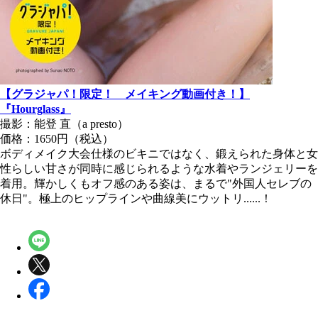
【グラジャパ！限定！ メイキング動画付き！】
『Hourglass』
撮影：能登 直（a presto）
価格：1650円（税込）
ボディメイク大会仕様のビキニではなく、鍛えられた身体と女
性らしい甘さが同時に感じられるような水着やランジェリーを
着用。輝かしくもオフ感のある姿は、まるで"外国人セレブの
休日"。極上のヒップラインや曲線美にウットリ......！