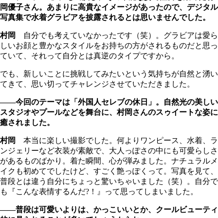
岡優子さん。あまりに高貴なイメージがあったので、デジタル
写真集で水着グラビアを披露されるとは思いませんでした。
村岡
自分でも考えていなかったです（笑）。グラビアは愛ら
しいお顔と豊かなスタイルをお持ちの方がされるものだと思っ
ていて、それって自分とは真逆のタイプですから。
でも、新しいことに挑戦してみたいという気持ちが自然と湧い
てきて、思い切ってチャレンジさせていただきました。
――今回のテーマは「外国人セレブの休日」。自然光の美しい
スタジオやプールなどを舞台に、村岡さんのスゥイートな姿に
癒されました。
村岡
本当に楽しい撮影でした。何よりワンピース、水着、ラ
ンジェリーなど衣装が素敵で、大人っぽさの中にも可愛らしさ
があるものばかり。着た瞬間、心が弾みました。ナチュラルメ
イクも初めてでしたけど、すごく艶っぽくって。写真を見て、
普段とは違う自分にちょっと驚いちゃいました（笑）。自分で
も『こんな表情するんだ?！』って思ってしまいました。
――普段は可愛いよりは、かっこいいとか、クールビューティ