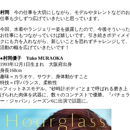
村岡
今の仕事を大切にしながら、モデルやタレントなどのお
仕事も少しずつ広げていきたいと思っています。
今回、水着やランジェリー姿を披露したので、今後そういった
お仕事にもつながっていけば嬉しいです。引き続きボディメイ
クにも力を入れながら、新しいことを恐れずチャレンジして、
活動の幅を広げていきたいです！
●村岡優子 Yuko MURAOKA
1993年12月1日生まれ 大阪府出身
身長168cm
趣味＝カラオケ、サウナ、身体動かすこと
特技＝I字バランス、柔軟性
○フィットネスモデル。"砂時計ボディ"とまで呼ばれる磨き上
げられた肉体を武器に、数々のコンテストで優勝。『バチェラ
ー・ジャパン』シーズン6に出演で話題に。