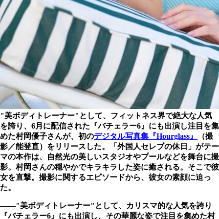
"美ボディトレーナー"として、フィットネス界で絶大な人気
を誇り、6月に配信された『バチェラー6』にも出演し注目を集
めた村岡優子さんが、初の
デジタル写真集『Hourglass』
（撮
影／能登直）をリリースした。「外国人セレブの休日」がテー
マの本作は、自然光の美しいスタジオやプールなどを舞台に撮
影。村岡さんの穏やかでキラキラした姿に癒される。そこで彼
女を直撃。撮影に関するエピソードから、彼女の素顔に迫っ
た。
――"美ボディトレーナー"として、カリスマ的な人気を誇り
『バチェラー6』にも出演し、その華麗な姿で注目を集めた村