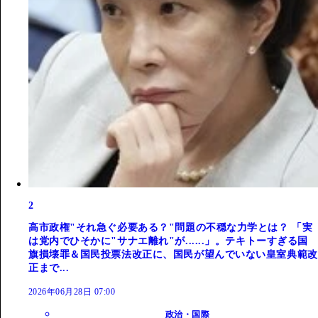
2
高市政権"それ急ぐ必要ある？"問題の不穏な力学とは？ 「実
は党内でひそかに"サナエ離れ"が......」。テキトーすぎる国
旗損壊罪＆国民投票法改正に、国民が望んでいない皇室典範改
正まで...
2026年06月28日 07:00
政治・国際