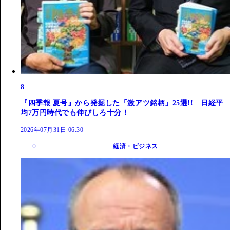
8
『四季報 夏号』から発掘した「激アツ銘柄」25選!! 日経平
均7万円時代でも伸びしろ十分！
2026年07月31日 06:30
経済・ビジネス