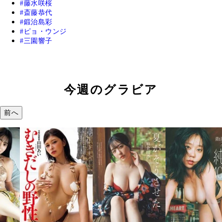
藤水咲桜
斎藤恭代
鍛治島彩
ピョ・ウンジ
三園響子
今週のグラビア
前へ
溝端 葵『もう
つの、あおい
で。』