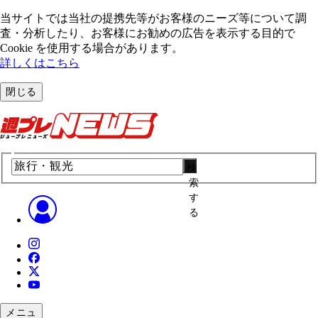
当サイトでは当社の提携先等がお客様のニーズ等について調
査・分析したり、お客様にお勧めの広告を表⽰する⽬的で
Cookie を使⽤する場合があります。
詳しくはこちら
閉じる
検
索
す
る
メニュ