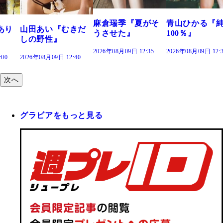
2026年08月09日 12:
麻倉瑞季『夏がそ
青山ひかる『純度
きだ
うさせた』
100％』
2026年08月09日 12:35
2026年08月09日 12:30
:40
次へ
グラビアをもっと見る