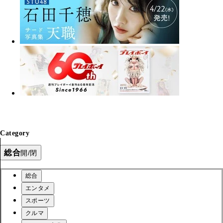
Category
総合
開/閉
総合
エンタメ
スポーツ
クルマ