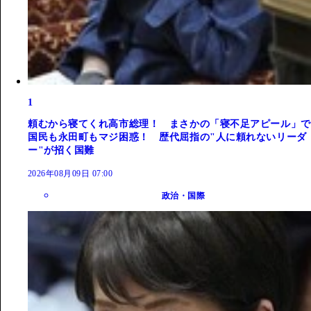
1
頼むから寝てくれ高市総理！ まさかの「寝不足アピール」で
国民も永田町もマジ困惑！ 歴代屈指の"人に頼れないリーダ
ー"が招く国難
2026年08月09日 07:00
政治・国際