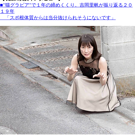
■"猫グラビア"で１年の締めくくり。吉岡里帆が振り返る２０
１９年
「スポ根体質からは当分抜けられそうにないです」