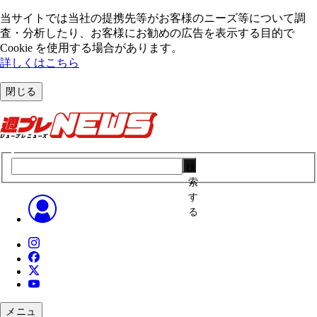
当サイトでは当社の提携先等がお客様のニーズ等について調
査・分析したり、お客様にお勧めの広告を表⽰する⽬的で
Cookie を使⽤する場合があります。
詳しくはこちら
閉じる
検
索
す
る
メニュ