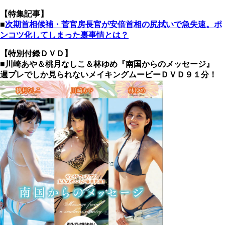
【特集記事】
■
次期首相候補・菅官房長官が安倍首相の尻拭いで急失速。ポ
ンコツ化してしまった裏事情とは？
【特別付録ＤＶＤ】
■川崎あや＆桃月なしこ＆林ゆめ『南国からのメッセージ』
週プレでしか見られないメイキングムービーＤＶＤ９１分！