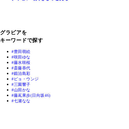
グラビアを
キーワードで探す
豊田萌絵
咲田ゆな
藤水咲桜
斎藤恭代
鍛治島彩
ピョ・ウンジ
三園響子
山田かな
藤嶌果歩(日向坂46)
七瀬なな