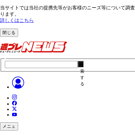
当サイトでは当社の提携先等がお客様のニーズ等について調査・
ります。
詳しくはこちら
閉じる
検
索
す
る
メニュ