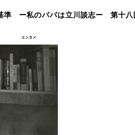
基準 ー私のパパは立川談志ー 第十八
エンタメ