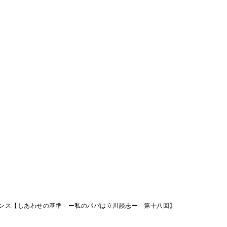
ンス【しあわせの基準 ー私のパパは立川談志ー 第十八回】