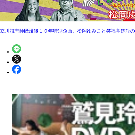
立川談志師匠没後１０年特別企画、松岡ゆみこと笑福亭鶴瓶の