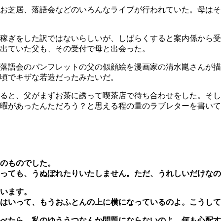
お芝居、落語会などのいろんなライブが行われていた。母はそ
数稼ぎをした訳ではないらしいが、しばらくすると案内係から
く出ていた父も、その受付で母と出会った。
落語会のパンフレットの父の似顔絵を漫画家の清水崑さんが描
た頃でキザな若造だったみたいだ。
ると、父がまずお茶に誘って喫茶店で待ち合わせをした。そし
暇があったんただろう？と思える程の量のラブレターを書いて
のものでした。
っても、うぬぼれたりいたしません。ただ、うれしいだけなの
ています。
はいって、もうおふとんの上に横になっているのよ。こうして
らべたら、私のゆううつなんか問題にならないのよ。何も心配