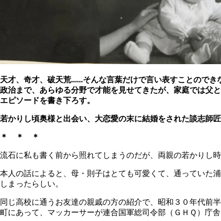
天才、奇才、破天荒......そんな言葉だけで言い表すこと
政治まで、あらゆる分野で才能を見せてきたが、家庭では父と
エピソードを書き下ろす。
若かりし頃奥様と出会い、大恋愛の末に結婚をされた談志師匠
＊ ＊ ＊
流石に私も書く前から照れてしまうのだが、両親の若かりし
本人の話によると、母・則子はとても可愛くて、通っていた浦
しまったらしい。
同じ高校に通うお友達の親戚の方の紹介で、昭和３０年代前半
町にあって、マッカーサーが連合国軍総司令部（ＧＨＱ）庁舎