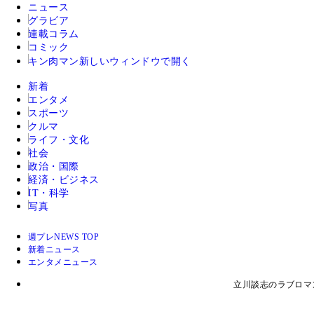
ニュース
グラビア
連載コラム
コミック
キン肉マン
新しいウィンドウで開く
新着
エンタメ
スポーツ
クルマ
ライフ・文化
社会
政治・国際
経済・ビジネス
IT・科学
写真
週プレNEWS TOP
新着ニュース
エンタメニュース
立川談志のラブロマ