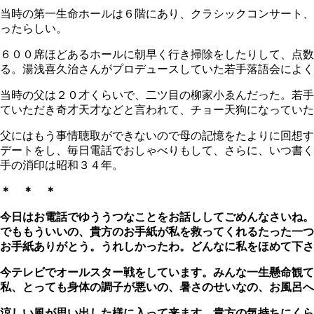
当時の第一生命ホールは６階にあり、クラシックコンサート、
ったらしい。
６００席ほどあるホールに朝早く行き掃除をしたりして、点
る。湯浅喜久治さんがプロデュースしていた若手落語会によ
当時の父は２０才くらいで、二ツ目の柳家小ゑんだった。若手
ていただき奇才天才などと言われて、チョー天狗になってい
父にはもう事情聴取ができないので母の記憶をたよりに回想す
デートをし、毎日電話でおしゃべりもして、さらに、いつ書く
手の消印は昭和３４年。
＊ ＊ ＊
今日はお電話でゆううつなことをお話ししてごめんなさいね。
でももういいの、貴方のお手紙が私を救ってくれるたった一つ
お手紙ありがとう。うれしかったわ。どんなに私をほめて下さ
今テレビでオールスター戦をしています。みんな一生懸命観
私、とっても身体の調子が悪いの、暑さのせいなの、お風呂へ
涼しい風が思い出した様に入って来ます。貴方の気持ちにく