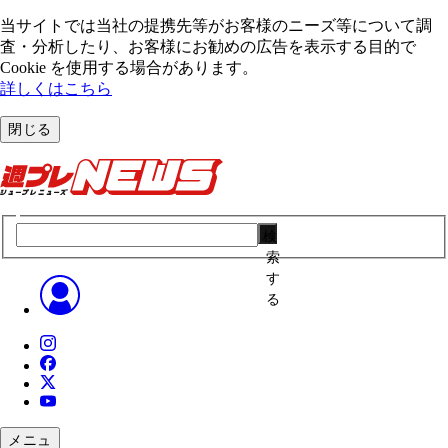
当サイトでは当社の提携先等がお客様のニーズ等について調
査・分析したり、お客様にお勧めの広告を表⽰する⽬的で
Cookie を使⽤する場合があります。
詳しくはこちら
閉じる
検
索
す
る
メニュ