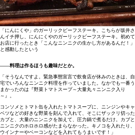
「にんにくや」のガーリックビーフステーキ。こちらが坂井さ
んイチ押し、にんにくやのガーリックビーフステーキ。初めて
お店に行ったとき「こんなニンニクの生かし方があるんだ！」
と感動したという
――料理は作るほうも趣味だとか。
「そうなんですよ。緊急事態宣言で飲食店が休みのときは、自
宅でいろんなニンニク料理を作っていました。なかでも一番う
まかったのは『野菜トマトスープ～大量丸々ニンニク入り
～』。
コンソメとトマト缶を入れたトマトスープに、ニンジンやキャ
ベツなどの好きな野菜を刻んで入れて、そこにザックリ切った
カブと、大量のニンニクを加えて、圧力鍋で煮るだけ。カブと
ニンニクのホロホロ感がたまらなかった。キノコを入れたり、
ウインナーやベーコンなどを入れてもうまいです！」