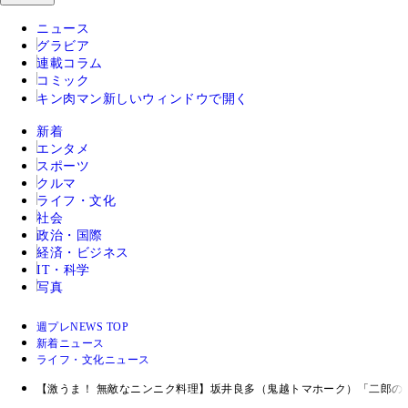
ニュース
グラビア
連載コラム
コミック
キン肉マン
新しいウィンドウで開く
新着
エンタメ
スポーツ
クルマ
ライフ・文化
社会
政治・国際
経済・ビジネス
IT・科学
写真
週プレNEWS TOP
新着ニュース
ライフ・文化ニュース
【激うま！ 無敵なニンニク料理】坂井良多（鬼越トマホーク）「二郎の