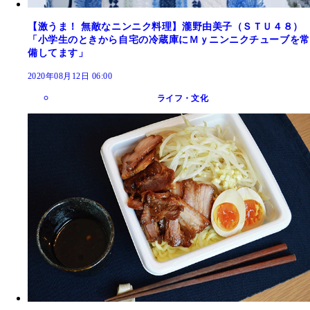
【激うま！ 無敵なニンニク料理】瀧野由美子（ＳＴＵ４８）
「小学生のときから自宅の冷蔵庫にＭｙニンニクチューブを常
備してます」
2020年08月12日 06:00
ライフ・文化