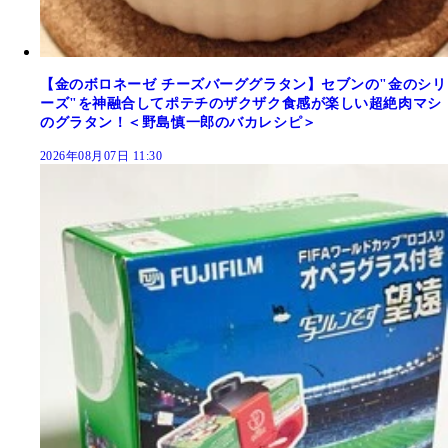
【金のボロネーゼ チーズバーググラタン】セブンの"金のシリ
ーズ"を神融合してポテチのザクザク食感が楽しい超絶肉マシ
のグラタン！＜野島慎一郎のバカレシピ＞
2026年08月07日 11:30