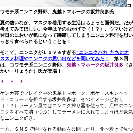
コ
ワモテ系ニンニク野郎、鬼越トマホークの坂井良多氏
夏の熱いなか、マスクを着用する生活はちょっと面倒だ。だが
考えてみてほしい。今年はそのおかげで（！？）、ウマいけど
翌日のにおいが気になって躊躇してしまうニンニク料理を思い
っきり食べられるということを！
そこで、ニンニクがＬｏｖｅすぎる
"ニンニクバカ"たちにオ
ススメ料理やニンニクの思い出などを聞いてみた！
第３回
は、コワモテ系ニンニク野郎、
鬼越トマホークの坂井良多
（さ
かい・りょうた）氏が登場！
＊ ＊ ＊
ケンカ芸でブレイク中の鬼越トマホーク。ボケ・スキンヘッ
ド・コワモテを担当する坂井良多は、そのイメージどおり
（！？）ラーメン屋ではニンニク搾り器を使って、店中のニン
ニクをすべて潰（つぶ）してラーメンに入れてしまうほど豪気
なニンニク好き。
一方、ＳＮＳで料理を作る動画を公開したり、食べ歩きで見つ