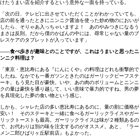
けたうまい店を紹介するという意外な一面を持っている。
「次の日、テレビに出させていただくことがわかっていても、
店の前を通ったときにニンニク醤油を使った炒め物のにおいが
したら、そりゃあ入っちゃいますよ！ あのやみつきになるう
まさは反則。だから僕のかばんの中には、尋常じゃない量のブ
レスケアのタブレットが入っています」
――食べ歩きが趣味とのことですが、これはうまいと思ったニ
ンニク料理は？
「東京・恵比寿にある『にんにくや』の料理はどれも衝撃的で
したね。なかでも一番ガツンときたのはガーリックビーフステ
ーキ。もう見た目が豪快。いや、あの肉のボリュームとニンニ
クの量は豪快を通り越して、いい意味で暴力的ですね。男の夢
を具現化した夢の食い物という感じ。
しかも、シャレた店の多い恵比寿にあるのに、量の割に価格が
安い！ そのステーキと一緒に食べるガーリックライスやガー
リックトーストも最高。ガーリックライスは味が２種類あるの
で、お代わりは別の味を注文するのがオススメ。あと、『ラー
メン二郎ひばりヶ丘駅前店』もよかった。