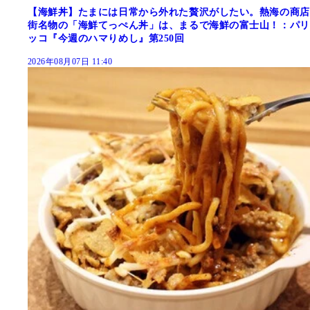
【海鮮丼】たまには日常から外れた贅沢がしたい。熱海の商店
街名物の「海鮮てっぺん丼」は、まるで海鮮の富士山！：パリ
ッコ『今週のハマりめし』第250回
2026年08月07日 11:40