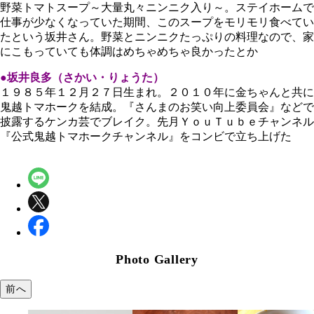
野菜トマトスープ～大量丸々ニンニク入り～。ステイホームで
仕事が少なくなっていた期間、このスープをモリモリ食べてい
たという坂井さん。野菜とニンニクたっぷりの料理なので、家
にこもっていても体調はめちゃめちゃ良かったとか
●坂井良多（さかい・りょうた）
１９８５年１２月２７日生まれ。２０１０年に金ちゃんと共に
鬼越トマホークを結成。『さんまのお笑い向上委員会』などで
披露するケンカ芸でブレイク。先月ＹｏｕＴｕｂｅチャンネル
『公式鬼越トマホークチャンネル』をコンビで立ち上げた
Photo Gallery
前へ