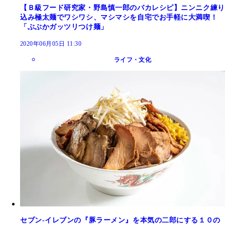
【Ｂ級フード研究家・野島慎一郎のバカレシピ】ニンニク練り
込み極太麺でワシワシ、マシマシを自宅でお手軽に大満喫！
「ぶぶかガッツリつけ麺」
2020年06月05日 11:30
ライフ・文化
セブン‐イレブンの『豚ラーメン』を本気の二郎にする１０の