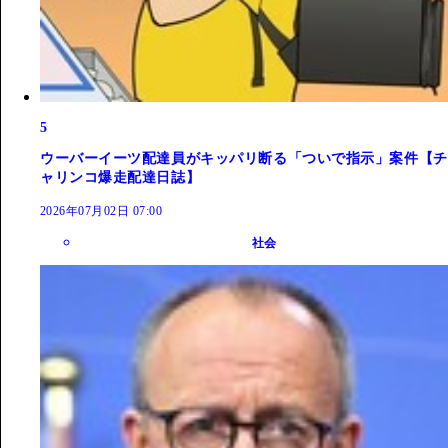
5
ウーバーイーツ配達員がキッパリ断る「ついで指示」案件【チ
ャリンコ爆走配達日誌】
2026年07月02日 07:00
社会