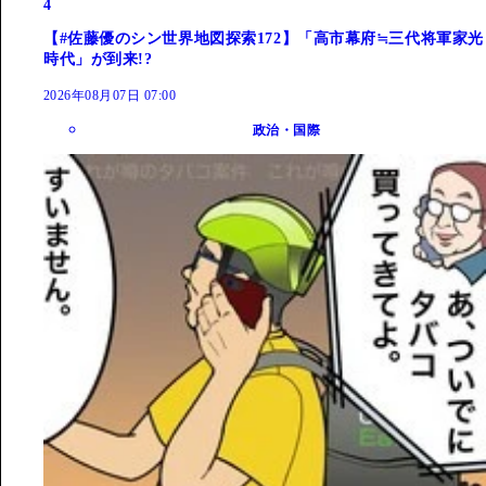
4
【#佐藤優のシン世界地図探索172】「高市幕府≒三代将軍家光
時代」が到来!?
2026年08月07日 07:00
政治・国際