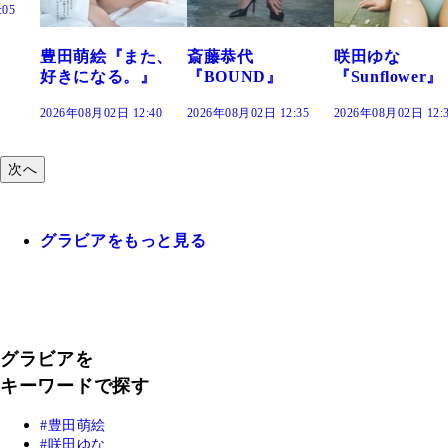
『また、
斎藤恭代
咲田ゆな
藤水咲桜
る。』
『BOUND』
『Sunflower』
だまり』
日 12:40
2026年08月02日 12:35
2026年08月02日 12:30
2026年08月02日
次へ
グラビアをもっと見る
グラビアを
キーワードで探す
豊田萌絵
咲田ゆな