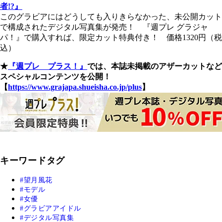
者!?』
このグラビアにはどうしても入りきらなかった、未公開カット
で構成されたデジタル写真集が発売！ 『週プレ グラジャ
パ！』で購入すれば、限定カット特典付き！ 価格1320円（税
込）
★
『週プレ プラス！』
では、本誌未掲載のアザーカットなど
スペシャルコンテンツを公開！
【
https://www.grajapa.shueisha.co.jp/plus
】
キーワードタグ
望月風花
モデル
女優
グラビアアイドル
デジタル写真集