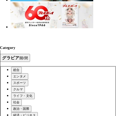
Category
グラビア
開/閉
総合
エンタメ
スポーツ
クルマ
ライフ・文化
社会
政治・国際
経済・ビジネス