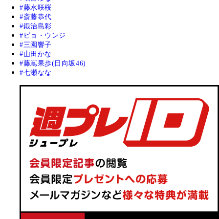
藤水咲桜
斎藤恭代
鍛治島彩
ピョ・ウンジ
三園響子
山田かな
藤嶌果歩(日向坂46)
七瀬なな