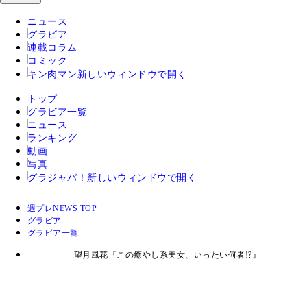
ニュース
グラビア
連載コラム
コミック
キン肉マン
新しいウィンドウで開く
トップ
グラビア一覧
ニュース
ランキング
動画
写真
グラジャパ！
新しいウィンドウで開く
週プレNEWS TOP
グラビア
グラビア一覧
望月風花『この癒やし系美女、いったい何者!?』