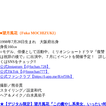
■望月風花（Fuka MOCHIZUKI）
1998年7月28日生まれ 大阪府出身
身長160㎝
○モデル、俳優として活動中。ミリオンショートドラマ『復讐
は祝辞の後で』に出演中。７月にイベントを開催予定！ 詳し
くはSNSをチェック!!
公式Instagram【@fuchan.728】
公式TikTok【@fuuuchan777】
公式ファンクラブ【https://l-app.me/R/ef59b】
撮影／熊谷貫
スタイリング／設楽和代
ヘア＆メイク／白水真佑子
★【デジタル限定】望月風花『この癒やし系美女、いったい何