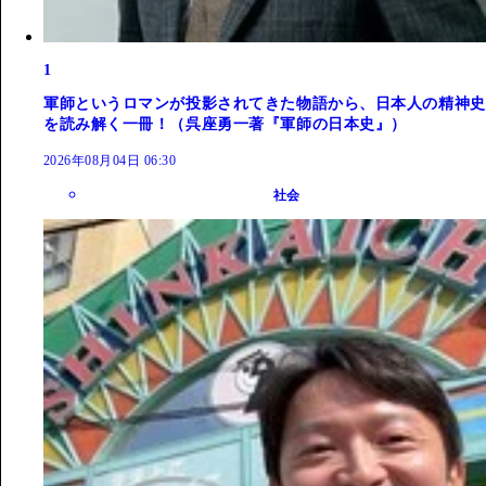
1
軍師というロマンが投影されてきた物語から、日本人の精神史
を読み解く一冊！（呉座勇一著『軍師の日本史』）
2026年08月04日 06:30
社会