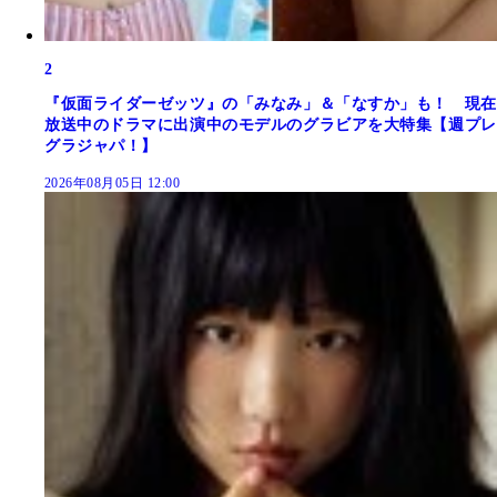
2
『仮面ライダーゼッツ』の「みなみ」＆「なすか」も！ 現在
放送中のドラマに出演中のモデルのグラビアを大特集【週プレ
グラジャパ！】
2026年08月05日 12:00