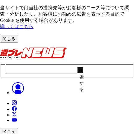
当サイトでは当社の提携先等がお客様のニーズ等について調
査・分析したり、お客様にお勧めの広告を表⽰する⽬的で
Cookie を使⽤する場合があります。
詳しくはこちら
閉じる
検
索
す
る
メニュ