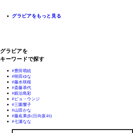
グラビアをもっと見る
グラビアを
キーワードで探す
豊田萌絵
咲田ゆな
藤水咲桜
斎藤恭代
鍛治島彩
ピョ・ウンジ
三園響子
山田かな
藤嶌果歩(日向坂46)
七瀬なな