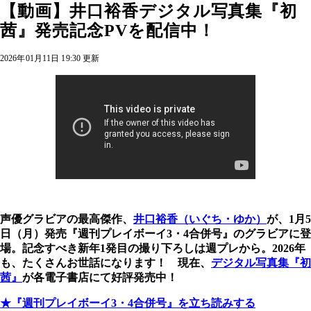
【動画】井口裕香デジタル写真集『初
茜』発売記念PVを配信中！
2026年01月11日 19:30 更新
声優グラビアの最高傑作、
井口裕香（いぐち・ゆか）
が、1月5
日（月）発売『週刊プレイボーイ3・4合併号』のグラビアに登
場。記念すべき新年1発目の撮り下ろしは週プレから。2026年
も、たくさんお世話になります！ 現在、
デジタル写真集『初
茜』
が各電子書店にて好評発売中！
★『週刊プレイボーイ3・4合併号』を立ち読みする