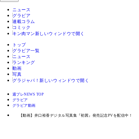
ニュース
グラビア
連載コラム
コミック
キン肉マン
新しいウィンドウで開く
トップ
グラビア一覧
ニュース
ランキング
動画
写真
グラジャパ！
新しいウィンドウで開く
週プレNEWS TOP
グラビア
グラビア動画
【動画】井口裕香デジタル写真集『初茜』発売記念PVを配信中！