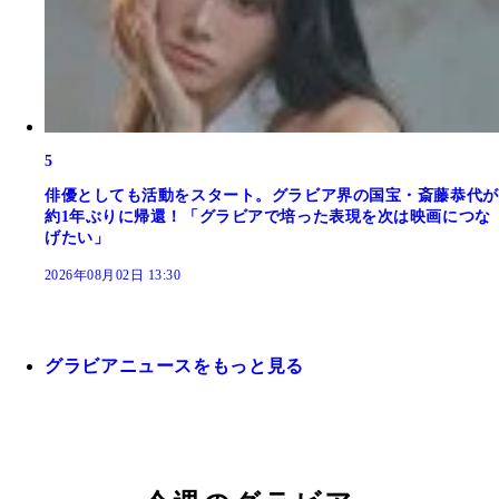
5
俳優としても活動をスタート。グラビア界の国宝・斎藤恭代が
約1年ぶりに帰還！「グラビアで培った表現を次は映画につな
げたい」
2026年08月02日 13:30
グラビアニュースをもっと見る