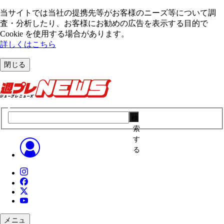
当サイトでは当社の提携先等がお客様のニーズ等について調
査・分析したり、お客様にお勧めの広告を表⽰する⽬的で
Cookie を使⽤する場合があります。
詳しくはこちら
閉じる
検
索
す
る
メニュ