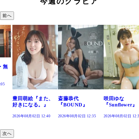
今週のグラビア
前へ
田萌絵『また、
斎藤恭代
咲田ゆな
藤
きになる。』
『BOUND』
『Sunflower』
だ
26年08月02日 12:40
2026年08月02日 12:35
2026年08月02日 12:30
202
次へ