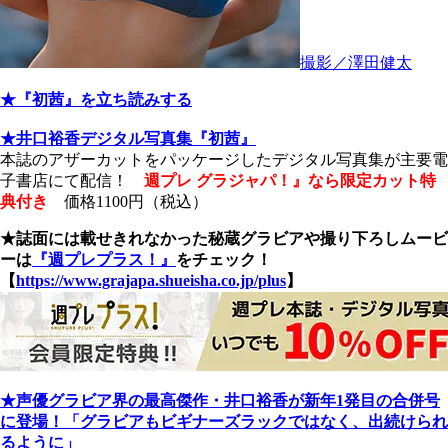
撮影／澤田健太
★『初茜』を立ち読みする
★井口裕香デジタル写真集『初茜』
本誌のアザーカットをパッケージしたデジタル写真集が主要電
子書店にて配信！
週プレ グラジャパ！』なら限定カット特
典付き
価格1100円（税込）
★誌面には載せきれなかった秘蔵グラビアや撮り下ろしムービ
ーは
『週プレプラス！』
をチェック！
【
https://www.grajapa.shueisha.co.jp/plus
】
★声優グラビア界の最高傑作・井口裕香が新年1発目の合併号
に登場！「グラビアもビギナーズラックではなく、出続けられ
るように」