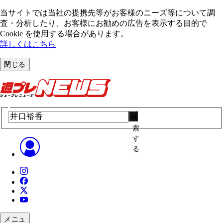
当サイトでは当社の提携先等がお客様のニーズ等について調
査・分析したり、お客様にお勧めの広告を表⽰する⽬的で
Cookie を使⽤する場合があります。
詳しくはこちら
閉じる
検
索
す
る
メニュ