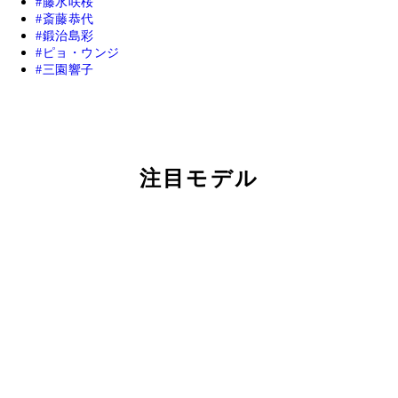
藤水咲桜
斎藤恭代
鍛治島彩
ピョ・ウンジ
三園響子
注目モデル