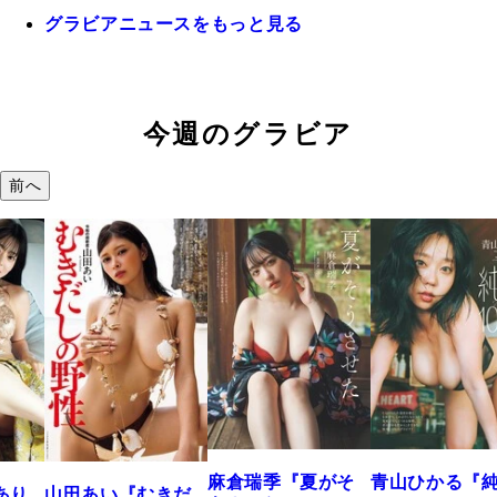
グラビアニュースをもっと見る
今週のグラビア
前へ
麻倉瑞季『夏がそ
青山ひかる『
あり
山田あい『むきだ