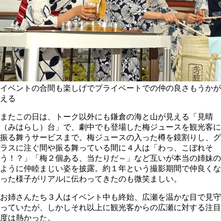
イベントの合間も楽しげでプライベートでの仲の良さもうかが
える
またこの日は、トーク以外にも鎌倉の海と山が見える「見晴
（みはらし）台」で、劇中でも登場した梅ジュースを観光客に
振る舞うサービスまで。梅ジュースの入った樽を鏡割りし、グ
ラスに注ぐ間や振る舞っている間に４人は「わっ、こぼれそ
う！？」「梅２個ある、当たりだ～」など互いが本当の姉妹の
ように仲睦まじい姿を披露。約１年という撮影期間で仲良くな
った様子がリアルに伝わってきたのも微笑ましい。
お姉さんたち３人はイベント中も終始、広瀬を温かな目で見守
っていたが、しかしそれ以上に観光客からの広瀬に対する注目
度は熱かった。