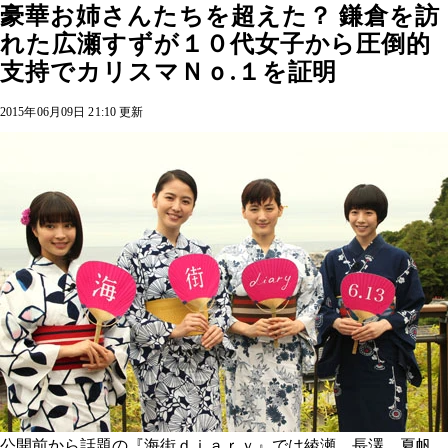
豪華お姉さんたちを超えた？ 鎌倉を訪
れた広瀬すずが１０代女子から圧倒的
支持でカリスマＮｏ.１を証明
2015年06月09日 21:10 更新
公開前から話題の『海街ｄｉａｒｙ』では綾瀬、長澤、夏帆、