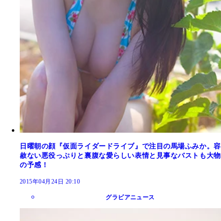
日曜朝の顔『仮面ライダードライブ』で注目の馬場ふみか。容
赦ない悪役っぷりと裏腹な愛らしい表情と見事なバストも大物
の予感！
2015年04月24日 20:10
グラビアニュース