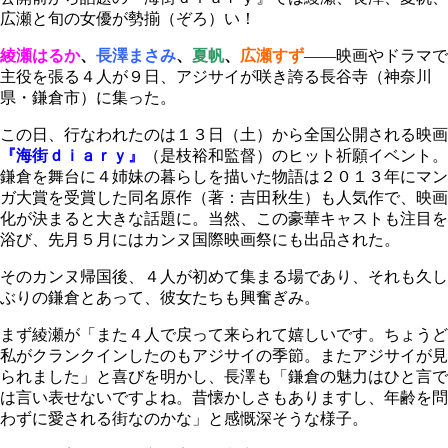
広瀬と旬の女優が勢揃（ぞろ）い！
綾瀬はるか
、
長澤まさみ
、
夏帆
、
広瀬すず
――映画やドラマで
主役を張る４人が９日、アジサイが咲き誇る長谷寺（神奈川
県・鎌倉市）に集った。
この日、行なわれたのは１３日（土）から全国公開される映画
『海街ｄｉａｒｙ』
（是枝裕和監督）のヒット祈願イベント。
鎌倉を舞台に４姉妹の暮らしを描いた物語は２０１３年にマン
ガ大賞を受賞した同名原作（著：吉田秋生）も人気作で、映画
化が決まると大きな話題に。当然、この豪華キャストも注目を
浴び、先月５月にはカンヌ国際映画祭にも出品された。
そのカンヌ帰国後、４人が初めて集まる場であり、それも久し
ぶりの鎌倉とあって、彼女たちも興奮ぎみ。
まず綾瀬が「また４人で戻って来られて嬉しいです。ちょうど
私がクランクインしたのもアジサイの季節。またアジサイが見
られました」と喜びを明かし、長澤も「鎌倉の魅力はひと言で
は言い表せないですよね。昔懐かしさもありますし、年齢を問
わずに愛される街なのかな」と感慨深そうな様子。