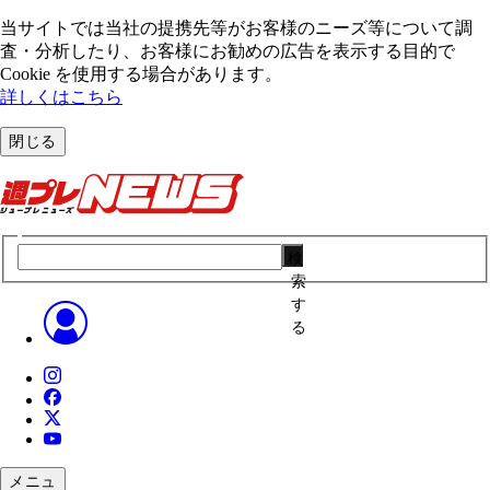
当サイトでは当社の提携先等がお客様のニーズ等について調
査・分析したり、お客様にお勧めの広告を表⽰する⽬的で
Cookie を使⽤する場合があります。
詳しくはこちら
閉じる
検
索
す
る
メニュ