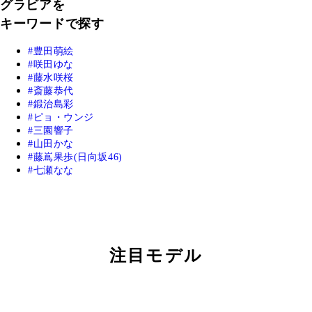
グラビアを
キーワードで探す
豊田萌絵
咲田ゆな
藤水咲桜
斎藤恭代
鍛治島彩
ピョ・ウンジ
三園響子
山田かな
藤嶌果歩(日向坂46)
七瀬なな
注目モデル