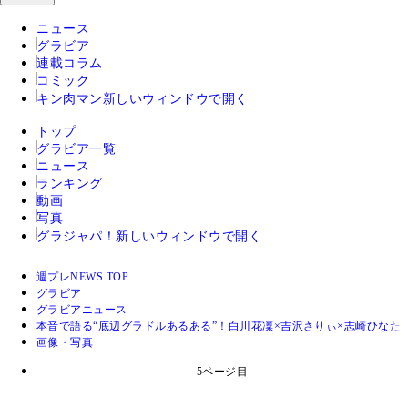
ニュース
グラビア
連載コラム
コミック
キン肉マン
新しいウィンドウで開く
トップ
グラビア一覧
ニュース
ランキング
動画
写真
グラジャパ！
新しいウィンドウで開く
週プレNEWS TOP
グラビア
グラビアニュース
本音で語る“底辺グラドルあるある”！白川花凜×吉沢さりぃ×志崎ひなた
画像・写真
5ページ目