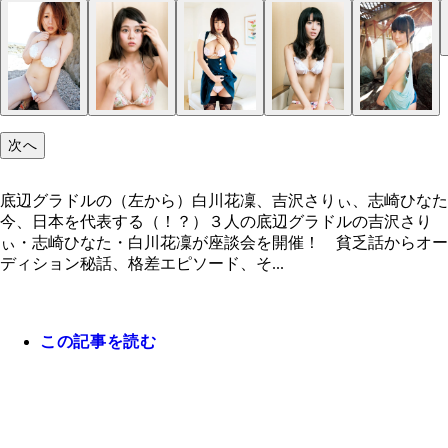
次へ
底辺グラドルの（左から）白川花凜、吉沢さりぃ、志崎ひなた
今、日本を代表する（！？）３人の底辺グラドルの吉沢さり
ぃ・志崎ひなた・白川花凜が座談会を開催！ 貧乏話からオー
ディション秘話、格差エピソード、そ...
この記事を読む
志崎ひなた （Ｃ）『純真ベイビー』（ギルド）
吉沢さりい
志崎ひなた
底辺グラドルの（左から）白川花凜、吉沢さりぃ、
吉沢さりぃ （Ｃ）『～秘蜜の欲望～』（ＭＥＧＡ
白川花凜
白川花凜 （Ｃ）『かりんとう』（スパイスビジュ
ひなた
ＤＹ）
ル）