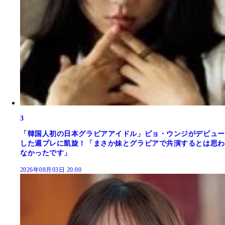
3
「韓国人初の日本グラビアアイドル」ピョ・ウンジがデビュー
した週プレに凱旋！「まさか妹とグラビアで共演するとは思わ
なかったです」
2026年08月03日 20:00