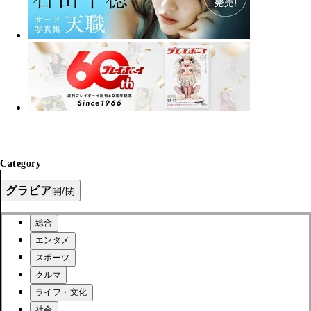
Category
グラビア
開/閉
総合
エンタメ
スポーツ
クルマ
ライフ・文化
社会