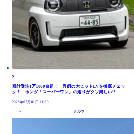
2
累計受注1万1000台超！ 異例の大ヒットEVを徹底チェッ
ク！ ホンダ「スーパーワン」の走りがクソ楽しい!!
2026年07月01日 11:30
クルマ