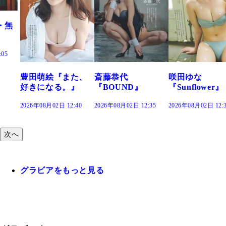
絵『また、
斎藤恭代
咲田ゆな
藤水咲
なる。』
『BOUND』
『Sunflower』
だまり
02日 12:40
2026年08月02日 12:35
2026年08月02日 12:30
2026年08月0
次へ
グラビアをもっと見る