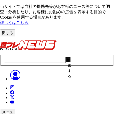
当サイトでは当社の提携先等がお客様のニーズ等について調
査・分析したり、お客様にお勧めの広告を表⽰する⽬的で
Cookie を使⽤する場合があります。
詳しくはこちら
閉じる
検
索
す
る
メニュ