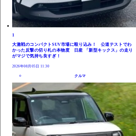
1
大激戦のコンパクトSUV市場に殴り込み！ 公道テストでわ
かった反撃の切り札の本物度 日産 「新型キックス」の走り
がマジで気持ち良すぎ！
2026年08月05日 11:30
クルマ