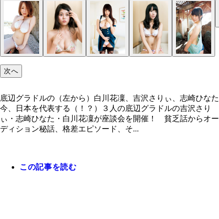
次へ
底辺グラドルの（左から）白川花凜、吉沢さりぃ、志崎ひなた
今、日本を代表する（！？）３人の底辺グラドルの吉沢さり
ぃ・志崎ひなた・白川花凜が座談会を開催！ 貧乏話からオー
ディション秘話、格差エピソード、そ...
この記事を読む
志崎ひなた （Ｃ）『純真ベイビー』（ギルド）
吉沢さりい
志崎ひなた
底辺グラドルの（左から）白川花凜、吉沢さりぃ、
吉沢さりぃ （Ｃ）『～秘蜜の欲望～』（ＭＥＧＡ
白川花凜
白川花凜 （Ｃ）『かりんとう』（スパイスビジュ
ひなた
ＤＹ）
ル）