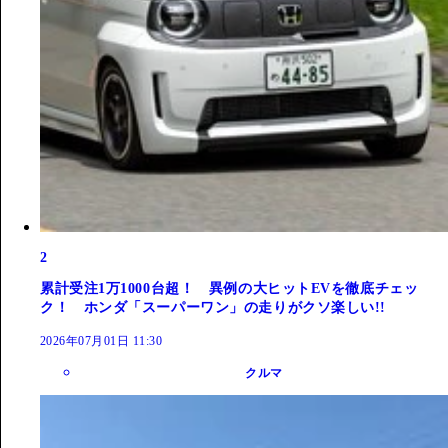
2
累計受注1万1000台超！ 異例の大ヒットEVを徹底チェッ
ク！ ホンダ「スーパーワン」の走りがクソ楽しい!!
2026年07月01日 11:30
クルマ