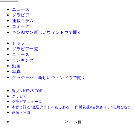
ニュース
グラビア
連載コラム
コミック
キン肉マン
新しいウィンドウで開く
トップ
グラビア一覧
ニュース
ランキング
動画
写真
グラジャパ！
新しいウィンドウで開く
週プレNEWS TOP
グラビア
グラビアニュース
本音で語る“底辺グラドルあるある”！白川花凜×吉沢さりぃ×志崎ひなた
画像・写真
7ページ目