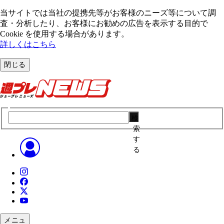
当サイトでは当社の提携先等がお客様のニーズ等について調
査・分析したり、お客様にお勧めの広告を表⽰する⽬的で
Cookie を使⽤する場合があります。
詳しくはこちら
閉じる
検
索
す
る
メニュ