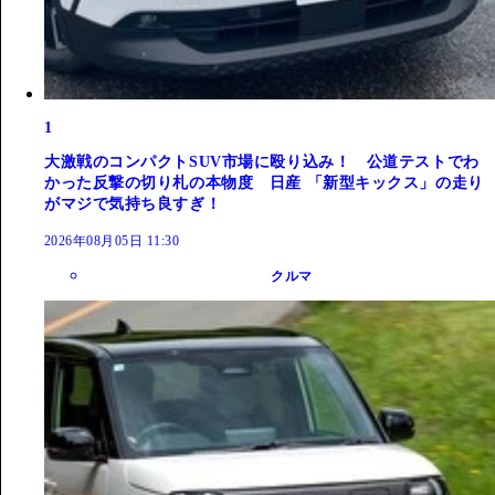
1
大激戦のコンパクトSUV市場に殴り込み！ 公道テストでわ
かった反撃の切り札の本物度 日産 「新型キックス」の走り
がマジで気持ち良すぎ！
2026年08月05日 11:30
クルマ