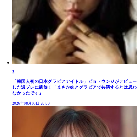
3
「韓国人初の日本グラビアアイドル」ピョ・ウンジがデビュー
した週プレに凱旋！「まさか妹とグラビアで共演するとは思わ
なかったです」
2026年08月03日 20:00