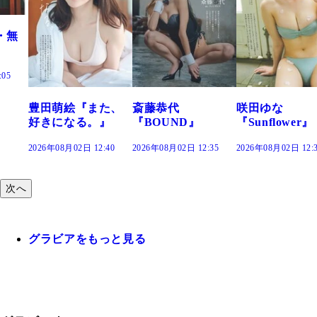
た、
斎藤恭代
咲田ゆな
藤水咲桜『花
』
『BOUND』
『Sunflower』
だまり』
:40
2026年08月02日 12:35
2026年08月02日 12:30
2026年08月02日 12:
次へ
グラビアをもっと見る