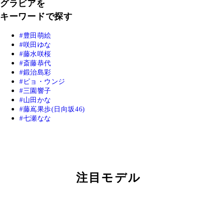
グラビアを
キーワードで探す
豊田萌絵
咲田ゆな
藤水咲桜
斎藤恭代
鍛治島彩
ピョ・ウンジ
三園響子
山田かな
藤嶌果歩(日向坂46)
七瀬なな
注目モデル