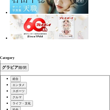
Category
グラビア
開/閉
総合
エンタメ
スポーツ
クルマ
ライフ・文化
社会