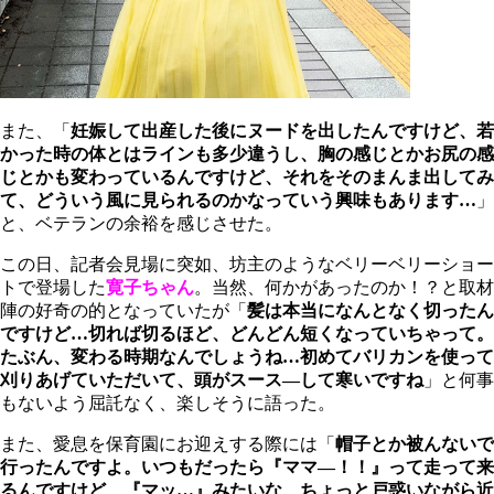
また、「
妊娠して出産した後にヌードを出したんですけど、若
かった時の体とはラインも多少違うし、胸の感じとかお尻の感
じとかも変わっているんですけど、それをそのまんま出してみ
て、どういう風に見られるのかなっていう興味もあります…
」
と、ベテランの余裕を感じさせた。
この日、記者会見場に突如、坊主のようなベリーベリーショー
トで登場した
寛子ちゃん
。当然、何かがあったのか！？と取材
陣の好奇の的となっていたが「
髪は本当になんとなく切ったん
ですけど…切れば切るほど、どんどん短くなっていちゃって。
たぶん、変わる時期なんでしょうね…初めてバリカンを使って
刈りあげていただいて、頭がスース―して寒いですね
」と何事
もないよう屈託なく、楽しそうに語った。
また、愛息を保育園にお迎えする際には「
帽子とか被んないで
行ったんですよ。いつもだったら『ママ―！！』って走って来
るんですけど、『マッ…』みたいな、ちょっと戸惑いながら近