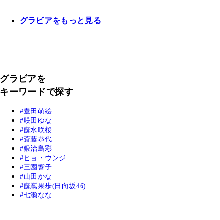
グラビアをもっと見る
グラビアを
キーワードで探す
豊田萌絵
咲田ゆな
藤水咲桜
斎藤恭代
鍛治島彩
ピョ・ウンジ
三園響子
山田かな
藤嶌果歩(日向坂46)
七瀬なな