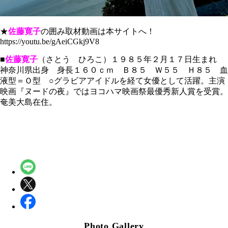
★
佐藤寛子
の囲み取材動画は本サイトへ！
https://youtu.be/gAeiCGkj9V8
■
佐藤寛子
（さとう ひろこ）１９８５年２月１７日生まれ
神奈川県出身 身長１６０ｃｍ Ｂ８５ Ｗ５５ Ｈ８５ 血
液型＝Ｏ型 ○グラビアアイドルを経て女優として活躍。主演
映画『ヌードの夜』ではヨコハマ映画祭最優秀新人賞を受賞。
奄美大島在住。
Photo Gallery