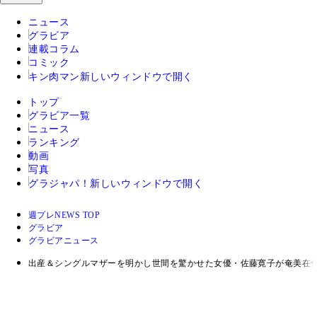
ニュース
グラビア
連載コラム
コミック
キン肉マン
新しいウィンドウで開く
トップ
グラビア一覧
ニュース
ランキング
動画
写真
グラジャパ！
新しいウィンドウで開く
週プレNEWS TOP
グラビア
グラビアニュース
出産＆シングルマザーを明かし世間を驚かせた女優・佐藤寛子が奄美在住