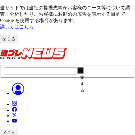
当サイトでは当社の提携先等がお客様のニーズ等について調
査・分析したり、お客様にお勧めの広告を表⽰する⽬的で
Cookie を使⽤する場合があります。
詳しくはこちら
閉じる
検
索
す
る
メニュ