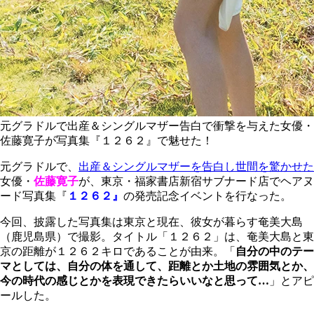
元グラドルで出産＆シングルマザー告白で衝撃を与えた女優・
佐藤寛子が写真集『１２６２』で魅せた！
元グラドルで、
出産＆シングルマザーを告白し世間を驚かせた
女優・
佐藤寛子
が、東京・福家書店新宿サブナード店でヘアヌ
ード写真集『
１２６２』
の発売記念イベントを行なった。
今回、披露した写真集は東京と現在、彼女が暮らす奄美大島
（鹿児島県）で撮影。タイトル「１２６２」は、奄美大島と東
京の距離が１２６２キロであることが由来。「
自分の中のテー
マとしては、自分の体を通して、距離とか土地の雰囲気とか、
今の時代の感じとかを表現できたらいいなと思って…
」とアピ
ールした。