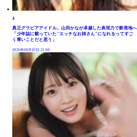
4
真正グラビアアイドル。山田かなが卓越した表現力で新境地へ
「少年誌に載っていた"エッチなお姉さん"になれるってすご
く尊いことだと思う」
2026年08月03日 21:00