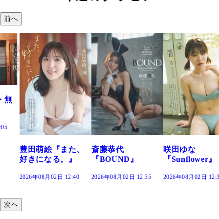
前へ
た、
斎藤恭代
咲田ゆな
藤水咲桜『花
』
『BOUND』
『Sunflower』
だまり』
:40
2026年08月02日 12:35
2026年08月02日 12:30
2026年08月02日 12:
次へ