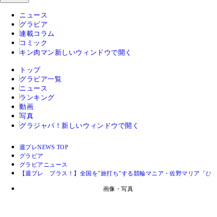
ニュース
グラビア
連載コラム
コミック
キン肉マン
新しいウィンドウで開く
トップ
グラビア一覧
ニュース
ランキング
動画
写真
グラジャパ！
新しいウィンドウで開く
週プレNEWS TOP
グラビア
グラビアニュース
【週プレ プラス！】全国を"旅打ち"する競輪マニア・佐野マリア「ひ
画像・写真