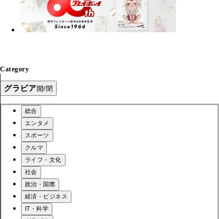
Category
グラビア
開/閉
総合
エンタメ
スポーツ
クルマ
ライフ・文化
社会
政治・国際
経済・ビジネス
IT・科学