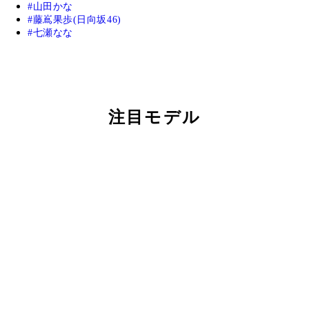
山田かな
藤嶌果歩(日向坂46)
七瀬なな
注目モデル