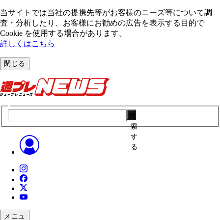
当サイトでは当社の提携先等がお客様のニーズ等について調
査・分析したり、お客様にお勧めの広告を表⽰する⽬的で
Cookie を使⽤する場合があります。
詳しくはこちら
閉じる
検
索
す
る
メニュ