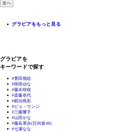
次へ
グラビアをもっと見る
グラビアを
キーワードで探す
豊田萌絵
咲田ゆな
藤水咲桜
斎藤恭代
鍛治島彩
ピョ・ウンジ
三園響子
山田かな
藤嶌果歩(日向坂46)
七瀬なな