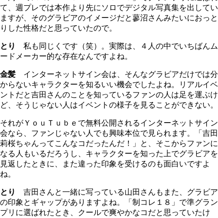
て、週プレでは本作より先にソロでデジタル写真集を出してい
ますが、そのグラビアのイメージだと蓼沼さんみたいにおっと
りした性格だと思っていたので。
とり
私も同じくです（笑）。実際は、４人の中でいちばんム
ードメーカー的な存在なんですよね。
金髪
インターネットサイン会は、そんなグラビアだけでは分
からないキャラクターを知るいい機会でしたよね。リアルイベ
ントだと吉田さんのことを知っているファンの人は足を運ぶけ
ど、そうじゃない人はイベントの様子を見ることができない。
それがＹｏｕＴｕｂｅで無料公開されるインターネットサイン
会なら、ファンじゃない人でも興味本位で見られます。「吉田
莉桜ちゃんってこんなコだったんだ！」と、そこからファンに
なる人もいるだろうし、キャラクターを知った上でグラビアを
見返したときに、また違った印象を受けるのも面白いですよ
ね。
とり
吉田さんと一緒に写っている山田さんもまた、グラビア
の印象とギャップがありますよね。「制コレ１８」で準グラン
プリに選ばれたとき、クールで爽やかなコだと思っていたけ