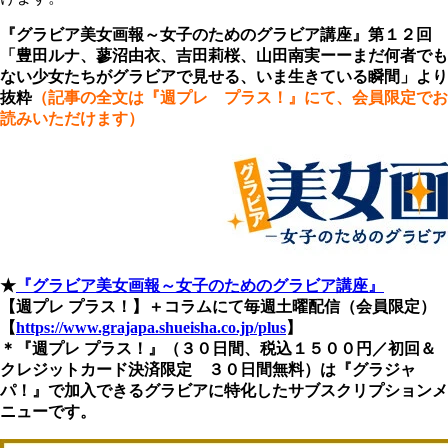
『グラビア美女画報～女子のためのグラビア講座』第１２回
「豊田ルナ、蓼沼由衣、吉田莉桜、山田南実ーーまだ何者でも
ない少女たちがグラビアで見せる、いま生きている瞬間」より
抜粋
（記事の全文は『週プレ プラス！』にて、会員限定でお
読みいただけます）
★
『グラビア美女画報～女子のためのグラビア講座』
【週プレ プラス！】＋コラムにて毎週土曜配信（会員限定）
【
https://www.grajapa.shueisha.co.jp/plus
】
＊『週プレ プラス！』（３０日間、税込１５００円／初回＆
クレジットカード決済限定 ３０日間無料）は『グラジャ
パ！』で加入できるグラビアに特化したサブスクリプションメ
ニューです。