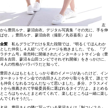
左
から豊田ルナ、蓼沼由衣。デジタル写真集『その光に、手を伸
ばせ。』豊田ルナ、蓼沼由衣（撮影／丸谷嘉長）より
金髪
私もグラビアだけを見た段階では、"明るくてほんわか
とした仲良し４人組"ってイメージを抱きました。でも、『プ
ラチナム号』発売時に開催されたインターネットサイン会（豊
田＆吉田、蓼沼＆山田コンビでそれぞれ開催）をきっかけに、
４人の性格がバラバラだと知って。
豊田さんはもともとしっかり者のイメージがあったけど、イン
ターネットサイン会での吉田さんとのやり取りを見て、誰とで
も仲良くなれるコなんだなって思いました。多分、クラスメイ
トから推薦されて学級委員長に選ばれるタイプだよ。まとめる
ところはちゃんとまとめてくれて、楽しむところは一緒に楽し
んでくれそうだし。
とり
豊田さんの隣に写っている蓼沼さんは「制コレ'２０」