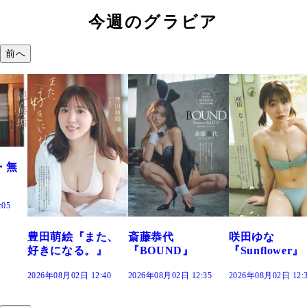
今週のグラビア
前へ
『また、
斎藤恭代
咲田ゆな
藤水咲桜『
る。』
『BOUND』
『Sunflower』
だまり』
 12:40
2026年08月02日 12:35
2026年08月02日 12:30
2026年08月02日 