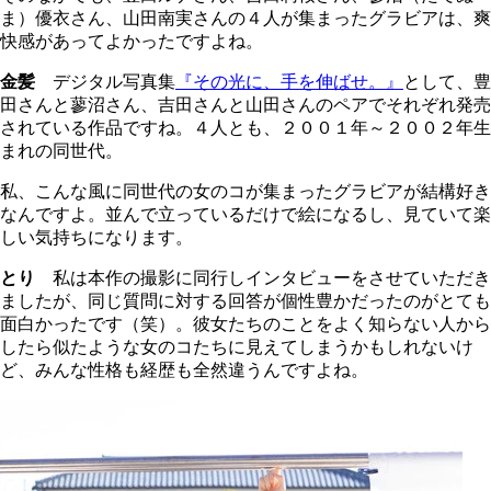
ま）優衣さん、山田南実さんの４人が集まったグラビアは、爽
快感があってよかったですよね。
金髪
デジタル写真集
『その光に、手を伸ばせ。』
として、豊
田さんと蓼沼さん、吉田さんと山田さんのペアでそれぞれ発売
されている作品ですね。４人とも、２００１年～２００２年生
まれの同世代。
私、こんな風に同世代の女のコが集まったグラビアが結構好き
なんですよ。並んで立っているだけで絵になるし、見ていて楽
しい気持ちになります。
とり
私は本作の撮影に同行しインタビューをさせていただき
ましたが、同じ質問に対する回答が個性豊かだったのがとても
面白かったです（笑）。彼女たちのことをよく知らない人から
したら似たような女のコたちに見えてしまうかもしれないけ
ど、みんな性格も経歴も全然違うんですよね。