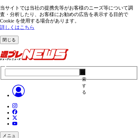
当サイトでは当社の提携先等がお客様のニーズ等について調
査・分析したり、お客様にお勧めの広告を表⽰する⽬的で
Cookie を使⽤する場合があります。
詳しくはこちら
閉じる
検
索
す
る
メニュ