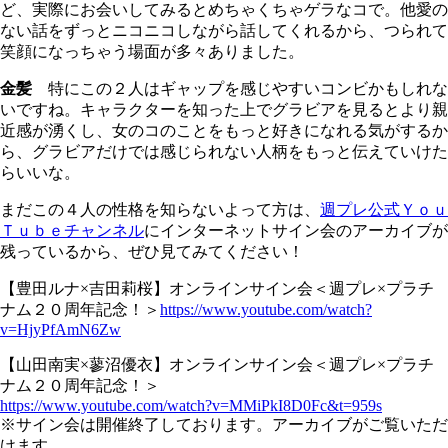
ど、実際にお会いしてみるとめちゃくちゃゲラなコで。他愛の
ない話をずっとニコニコしながら話してくれるから、つられて
笑顔になっちゃう場面が多々ありました。
金髪
特にこの２人はギャップを感じやすいコンビかもしれな
いですね。キャラクターを知った上でグラビアを見るとより親
近感が湧くし、女のコのことをもっと好きになれる気がするか
ら、グラビアだけでは感じられない人柄をもっと伝えていけた
らいいな。
まだこの４人の性格を知らないよって方は、
週プレ公式Ｙｏｕ
Ｔｕｂｅチャンネル
にインターネットサイン会のアーカイブが
残っているから、ぜひ見てみてください！
【豊田ルナ×吉田莉桜】オンラインサイン会＜週プレ×プラチ
ナム２０周年記念！＞
https://www.youtube.com/watch?
v=HjyPfAmN6Zw
【山田南実×蓼沼優衣】オンラインサイン会＜週プレ×プラチ
ナム２０周年記念！＞
https://www.youtube.com/watch?v=MMiPkI8D0Fc&t=959s
※サイン会は開催終了しております。アーカイブがご覧いただ
けます。