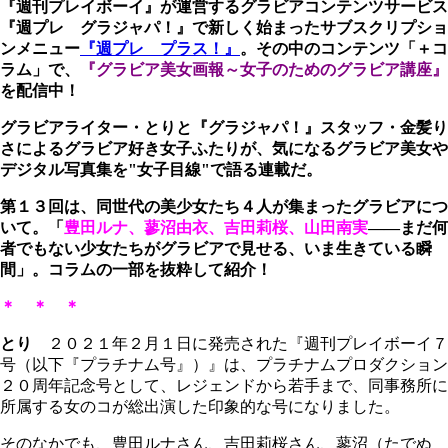
『週刊プレイボーイ』が運営するグラビアコンテンツサービス
『週プレ グラジャパ！』で新しく始まったサブスクリプショ
ンメニュー
『週プレ プラス！』
。その中のコンテンツ「＋コ
ラム」で、
『グラビア美女画報～女子のためのグラビア講座』
を配信中！
グラビアライター・とりと『グラジャパ！』スタッフ・金髪り
さによるグラビア好き女子ふたりが、気になるグラビア美女や
デジタル写真集を"女子目線"で語る連載だ。
第１３回は、同世代の美少女たち４人が集まったグラビアにつ
いて。
「
豊田ルナ、蓼沼由衣、吉田莉桜、山田南実
――まだ何
者でもない少女たちがグラビアで見せる、いま生きている瞬
間」
。コラムの一部を抜粋して紹介！
＊ ＊ ＊
とり
２０２１年２月１日に発売された『週刊プレイボーイ７
号（以下『プラチナム号』）』は、プラチナムプロダクション
２０周年記念号として、レジェンドから若手まで、同事務所に
所属する女のコが総出演した印象的な号になりました。
そのなかでも、豊田ルナさん、吉田莉桜さん、蓼沼（たでぬ