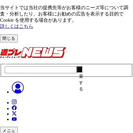
当サイトでは当社の提携先等がお客様のニーズ等について調
査・分析したり、お客様にお勧めの広告を表⽰する⽬的で
Cookie を使⽤する場合があります。
詳しくはこちら
閉じる
検
索
す
る
メニュ