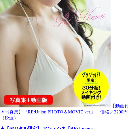
【動画付
き写真集】『RE:Union PHOTO＆MOVIE ver.』 価格／2200円
（税込）
★【デジタル限定】 アン・シネ『RE:Union』