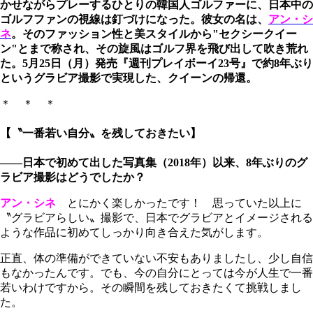
かせながらプレーするひとりの韓国人ゴルファーに、日本中の
ゴルフファンの視線は釘づけになった。彼女の名は、
アン・シ
ネ
。そのファッション性と美スタイルから"セクシークイー
ン"とまで称され、その旋風はゴルフ界を飛び出して吹き荒れ
た。5月25日（月）発売『週刊プレイボーイ23号』で約8年ぶり
というグラビア撮影で実現した、クイーンの帰還。
＊ ＊ ＊
【〝一番若い自分〟を残しておきたい】
――日本で初めて出した写真集（2018年）以来、8年ぶりのグ
ラビア撮影はどうでしたか？
アン・シネ
とにかく楽しかったです！ 思っていた以上に
〝グラビアらしい〟撮影で、日本でグラビアとイメージされる
ような作品に初めてしっかり向き合えた気がします。
正直、体の準備ができていない不安もありましたし、少し自信
もなかったんです。でも、今の自分にとっては今が人生で一番
若いわけですから。その瞬間を残しておきたくて挑戦しまし
た。