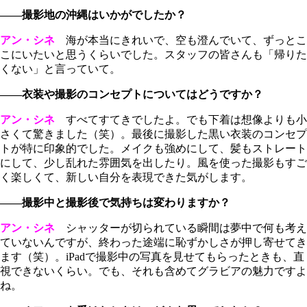
――撮影地の沖縄はいかがでしたか？
アン・シネ
海が本当にきれいで、空も澄んでいて、ずっとこ
こにいたいと思うくらいでした。スタッフの皆さんも「帰りた
くない」と言っていて。
――衣装や撮影のコンセプトについてはどうですか？
アン・シネ
すべてすてきでしたよ。でも下着は想像よりも小
さくて驚きました（笑）。最後に撮影した黒い衣装のコンセプ
トが特に印象的でした。メイクも強めにして、髪もストレート
にして、少し乱れた雰囲気を出したり。風を使った撮影もすご
く楽しくて、新しい自分を表現できた気がします。
――撮影中と撮影後で気持ちは変わりますか？
アン・シネ
シャッターが切られている瞬間は夢中で何も考え
ていないんですが、終わった途端に恥ずかしさが押し寄せてき
ます（笑）。iPadで撮影中の写真を見せてもらったときも、直
視できないくらい。でも、それも含めてグラビアの魅力ですよ
ね。