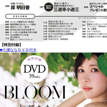
【特別付録】
■七瀬ななＤＶＤ付き