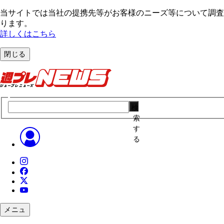
当サイトでは当社の提携先等がお客様のニーズ等について調査・
ります。
詳しくはこちら
閉じる
検
索
す
る
メニュ