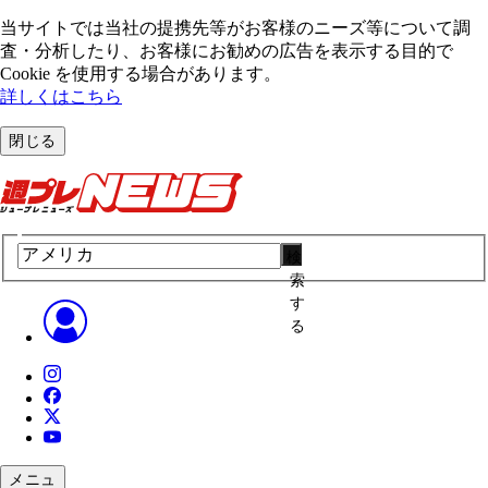
当サイトでは当社の提携先等がお客様のニーズ等について調
査・分析したり、お客様にお勧めの広告を表⽰する⽬的で
Cookie を使⽤する場合があります。
詳しくはこちら
閉じる
検
索
す
る
メニュ