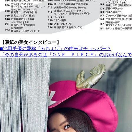
【表紙の美女インタビュー】
■池田美優の愛称「みちょぱ」の由来はチョッパー？
「今の自分があるのは『ＯＮＥ ＰＩＥＣＥ』のおかげなんで