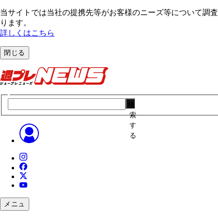
当サイトでは当社の提携先等がお客様のニーズ等について調査・
ります。
詳しくはこちら
閉じる
検
索
す
る
メニュ