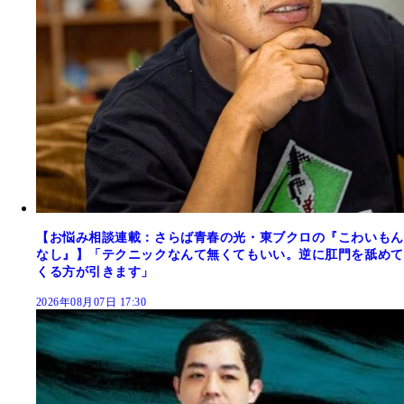
【お悩み相談連載：さらば青春の光・東ブクロの『こわいもん
なし』】「テクニックなんて無くてもいい。逆に肛門を舐めて
くる方が引きます」
2026年08月07日 17:30