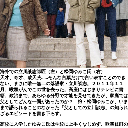
海外での立川談志師匠（左）と松岡ゆみこ氏（右）
天才、奇才、破天荒......そんな言葉だけで言い表すことのでき
ない、まさに唯一無二の落語家・立川談志。２０１１年１１
月、喉頭がんでこの世を去った。高座にはじまりテレビに書
籍、政治まで、あらゆる分野で才能を見せてきたが、家庭では
父としてどんな一面があったのか？ 娘・松岡ゆみこが、いま
まで語られることのなかった「父としての立川談志」の知られ
ざるエピソードを書き下ろす。
高校に入学したゆみこ氏は学校に上手くなじめず、歌舞伎町の