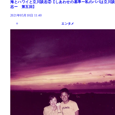
海とハワイと立川談志②【しあわせの基準ー私のパパは立川談
志ー 第五回】
2021年05月10日 11:40
エンタメ