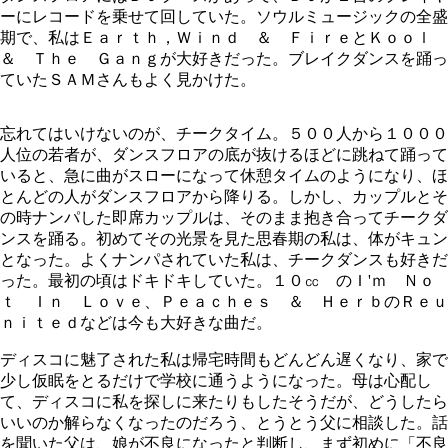
ーにレコードを乗せて回していた。ソウルミュージックの全盛
期で、私はＥａｒｔｈ，Ｗｉｎｄ ＆ ＦｉｒｅとＫｏｏｌ
＆ Ｔｈｅ Ｇａｎｇが大好きだった。ブレイクダンスを踊っ
ていたＳＡＭさんもよく見かけた。
忘れてはいけないのが、チークタイム。５００人から１０００
人位の若者が、ダンスフロアの底が抜けるほどに跳ねて踊って
いると、急に曲がスローになって休憩タイムのようになり、ほ
とんどの人がダンスフロアから降りる。しかし、カップルとそ
の時ナンパした即席カップルは、そのまま抱き合ってチークダ
ンスを踊る。初めてその光景を見た思春期の私は、体がキュン
となった。よくナンパされていた私は、チークダンスも好きだ
った。最初の頃はドキドキしていた。１０㏄ のＩ'ｍ Ｎｏ
ｔ Ｉｎ Ｌｏｖｅ、Ｐｅａｃｈｅｓ ＆ ＨｅｒｂのＲｅｕ
ｎｉｔｅｄなどは今も大好きな曲だ。
ディスコに魅了された私は帰宅時間もどんどん遅くなり、家で
少し仮眠をとるだけで学校に通うようになった。母は心配し
て、ディスコに私を探しに来たりもしたそうだが、どうしたら
いいのか解らなくなったのだろう、とうとう父に相談した。話
を聞いた父は、娘が不良になったと判断し、まず初めに「不良