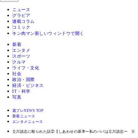
ニュース
グラビア
連載コラム
コミック
キン肉マン
新しいウィンドウで開く
新着
エンタメ
スポーツ
クルマ
ライフ・文化
社会
政治・国際
経済・ビジネス
IT・科学
写真
週プレNEWS TOP
新着ニュース
エンタメニュース
立川談志に殴られた話②【しあわせの基準ー私のパパは立川談志ー 第