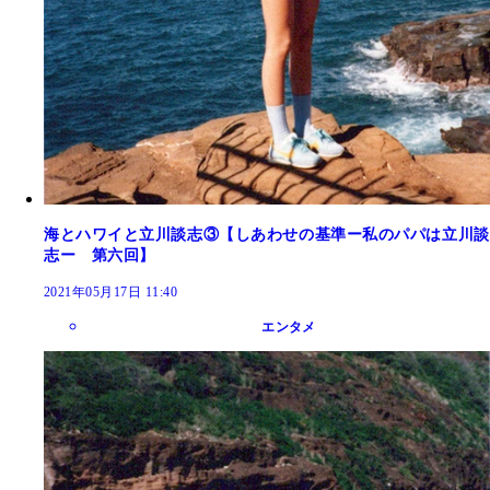
海とハワイと立川談志③【しあわせの基準ー私のパパは立川談
志ー 第六回】
2021年05月17日 11:40
エンタメ