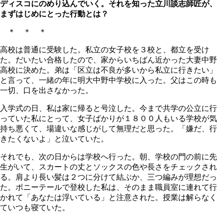
ディスコにのめり込んでいく。それを知った立川談志師匠が、
まずはじめにとった行動とは？
＊ ＊ ＊
高校は普通に受験した。私立の女子校を３校と、都立を受け
た。だいたい合格したので、家からいちばん近かった大妻中野
高校に決めた。弟は「区立は不良が多いから私立に行きたい」
と言って、一緒の年に明大中野中学校に入った。父はこの時も
一切、口を出さなかった。
入学式の日、私は家に帰ると号泣した。今まで共学の公立に行
っていた私にとって、女子ばかりが１８００人もいる学校が気
持ち悪くて、場違いな感じがして無理だと思った。「嫌だ、行
きたくないよ」と泣いていた。
それでも、次の日からは学校へ行った。朝、学校の門の前に先
生がいて、スカートの丈とソックスの色や長さをチェックされ
る。肩より長い髪は２つに分けて結ぶか、三つ編みが理想だっ
た。ポニーテールで登校した私は、そのまま職員室に連れて行
かれて「あなたは浮いている」と注意された。授業は解らなく
ていつも寝ていた。