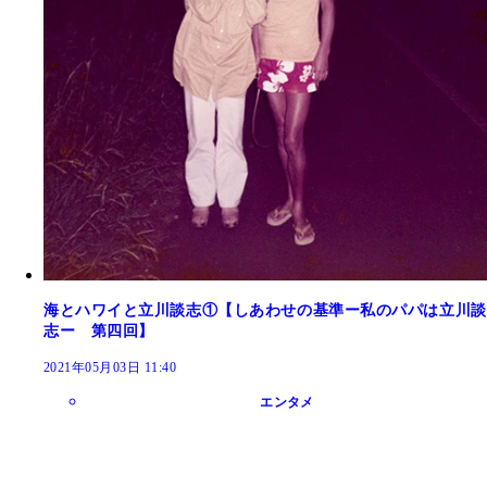
海とハワイと立川談志①【しあわせの基準ー私のパパは立川談
志ー 第四回】
2021年05月03日 11:40
エンタメ