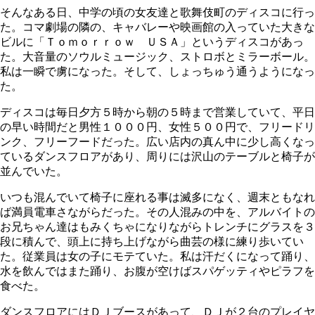
そんなある日、中学の頃の女友達と歌舞伎町のディスコに行っ
た。コマ劇場の隣の、キャバレーや映画館の入っていた大きな
ビルに「Ｔｏｍｏｒｒｏｗ ＵＳＡ」というディスコがあっ
た。大音量のソウルミュージック、ストロボとミラーボール。
私は一瞬で虜になった。そして、しょっちゅう通うようになっ
た。
ディスコは毎日夕方５時から朝の５時まで営業していて、平日
の早い時間だと男性１０００円、女性５００円で、フリードリ
ンク、フリーフードだった。広い店内の真ん中に少し高くなっ
ているダンスフロアがあり、周りには沢山のテーブルと椅子が
並んでいた。
いつも混んでいて椅子に座れる事は滅多になく、週末ともなれ
ば満員電車さながらだった。その人混みの中を、アルバイトの
お兄ちゃん達はもみくちゃになりながらトレンチにグラスを３
段に積んで、頭上に持ち上げながら曲芸の様に練り歩いてい
た。従業員は女の子にモテていた。私は汗だくになって踊り、
水を飲んではまた踊り、お腹が空けばスパゲッティやピラフを
食べた。
ダンスフロアにはＤＪブースがあって、ＤＪが２台のプレイヤ