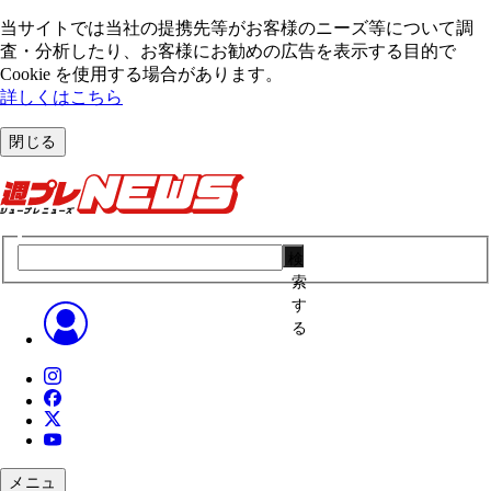
当サイトでは当社の提携先等がお客様のニーズ等について調
査・分析したり、お客様にお勧めの広告を表⽰する⽬的で
Cookie を使⽤する場合があります。
詳しくはこちら
閉じる
検
索
す
る
メニュ