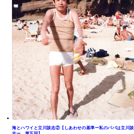
海とハワイと立川談志②【しあわせの基準ー私のパパは立川談
志ー 第五回】