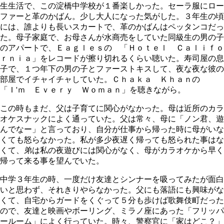
生生活で、この淀橋中学校が１番楽しかった。セーラ服にロー
ファーと革のかばん。少し大人になった気がした。３年生の頃
には、誰よりも長いスカートで、革のかばんはペッタンコだっ
た。母子家庭で、お母さんが水商売をしていた同級生の男の子
のアパートで、Ｅａｇｌｅｓの 「Ｈｏｔｅｌ Ｃａｌｉｆｏ
ｒｎｉａ」をレコードが擦り切れるくらい聴いた。寿司屋の息
子で、１つ年下の男の子とファーストキスして、夜な夜な彼の
部屋でイチャイチャしていた。Ｃｈａｋａ Ｋｈａｎの
「Ｉ'ｍ Ｅｖｅｒｙ Ｗｏｍａｎ」を聴きながら。
この時もまだ、父は子育てに関心がなかった。母は近所のカラ
オケスナックによく通っていた。父は常々、母に「ノン君、遊
んでなー」と言っており、自分が仕事から帰った時に母がいな
くても怒らなかった。私が多少夜遅く帰っても怒られた事はな
くて、弟は私の夜遊びには関心がなく、母がカラオケから早く
帰って来る事を望んでいた。
中学３年生の時、一度だけ友達とシンナーを吸ってみたが面白
いと思わず、それきりやらなかった。父にも落語にも興味がな
くて、自宅からガードをくぐって５分も歩けば歌舞伎町だった
ので、友達と映画やボーリング、ミラノ座にあった「フリッパ
ールーム」によく行っていた。時々、警察官に「家はどこ？」