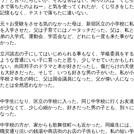
う」と言ったらしいが、そんな筈はない。周りの人は「くじ引
きで落ちたのよねー」と気を使ってくれたが、くじ引きをした
記憶もなく、テストで落ちたに違いない。
元々お受験をさせる気のなかった母は、新宿区立の小学校に私
を入学させた。父は子育てにはノータッチだった。父は、私と
弟の入学式、運動会、学芸会など、どれにも一度も来た事がな
かった。
立川談志の子にしてはいじめられる事もなく、学級委員をする
ような普通にいい子に育ったと思う。少しマセていたかもしれ
ない。向田邦子のドラマと本が好きだったし、傷だらけの天使
も大好きだった。そして、いつも好きな男の子がいた。私が小
学校２年生の時に、父は国会議員になった。父が偉い人になっ
たとは全然思わなかった。
中学生になり、区立の学校に入った。同じ中学校に行くお友達
が少なくて、少し心細かった。好きだった男の子とも、別々に
なった。
中学校の方が、家からも歌舞伎町へも近かった。同級生には、
職安通り沿いの銭湯や商店街のお店の子供もいた。私の短い学