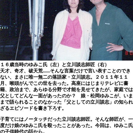
１６歳当時のゆみこ氏（左）と立川談志師匠（右）
天才、奇才、破天荒......そんな言葉だけで言い表すことのでき
ない、まさに唯一無二の落語家・立川談志。２０１１年１１
月、喉頭がんでこの世を去った。高座にはじまりテレビに書
籍、政治まで、あらゆる分野で才能を見せてきたが、家庭では
父としてどんな一面があったのか？ 娘・松岡ゆみこが、いま
まで語られることのなかった「父としての立川談志」の知られ
ざるエピソードを書き下ろす。
子育てにはノータッチだった立川談志師匠。そんな師匠が、一
度だけ娘のゆみこ氏を殴ったことがあった。今回は、ゆみこ氏
の子供時代の話から。