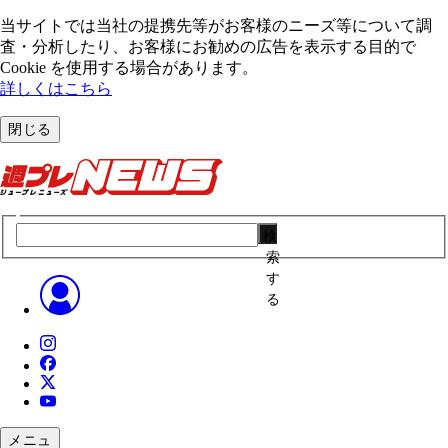
当サイトでは当社の提携先等がお客様のニーズ等について調
査・分析したり、お客様にお勧めの広告を表⽰する⽬的で
Cookie を使⽤する場合があります。
詳しくはこちら
閉じる
検
索
す
る
メニュ