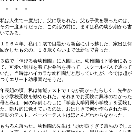
＊ ＊ ＊
私は人生で一度だけ、父に殴られた。父も子供を殴ったのは、
その一度きりだった。この話の前に、まずは私の幼少期から書
いてみる。
１９６４年、私は１歳で目黒から新宿に引っ越した。家出は何
回かしたものの、１８歳くらいまでは新宿で育った。
３歳で「伸びる会幼稚園」に入園した。幼稚園は下落合にあっ
て、可愛い制服を着てお弁当を持って、スクールバスで通って
いた。当時はハイカラな幼稚園だと思っていたが、今では超が
つくエリート幼稚園だそうだ。
年長組の頃、私は知能テストでＩＱが高かったらしく、先生か
ら小学校受験を勧められた。それまでお受験に興味のなかった
母と私は、何の準備もなしに「学芸大学附属小学校」を受験し
た。断片的に覚えているのは、おはじきで何か作らされた事、
運動のテスト。ペーパーテストはほとんどわからなかった。
もちろん落ちた。幼稚園の先生は「頭が良すぎて落ちのでしょ