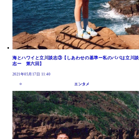
海とハワイと立川談志③【しあわせの基準ー私のパパは立川談
志ー 第六回】
2021年05月17日 11:40
エンタメ