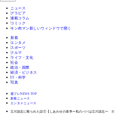
ニュース
グラビア
連載コラム
コミック
キン肉マン
新しいウィンドウで開く
新着
エンタメ
スポーツ
クルマ
ライフ・文化
社会
政治・国際
経済・ビジネス
IT・科学
写真
週プレNEWS TOP
新着ニュース
エンタメニュース
立川談志に殴られた話①【しあわせの基準ー私のパパは立川談志ー 第