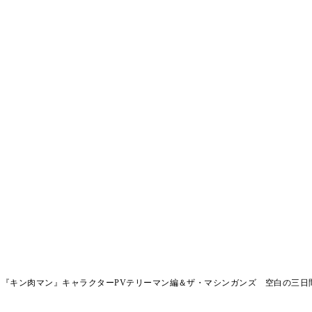
イス『キン肉マン』キャラクターPVテリーマン編＆ザ・マシンガンズ 空白の三日