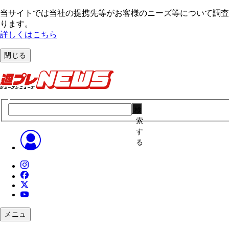
当サイトでは当社の提携先等がお客様のニーズ等について調査・
ります。
詳しくはこちら
閉じる
検
索
す
る
メニュ