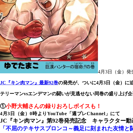
4月3日（金）発
JC『キン肉マン』最新92巻
の発売が、ついに4月3日（金）に
テリーマンvsエンデマンの闘いが見逃せない同巻の盛り上げ
①
小野大輔さんの録りおろしボイスも！
4月3日（金）0時よりYouTube「週プレChannel」にて
JC『キン肉マン』第92巻発売記念 キャラクター動
「不屈のテキサスブロンコ～義足に刻まれた友情と