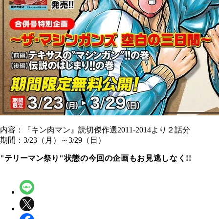
内容：『キン肉マン』読切傑作選2011-2014より２話分
期間：3/23（月）～3/29（日）
"テリーマン祭り
"
状態の今回の企画もお見逃しなく!!