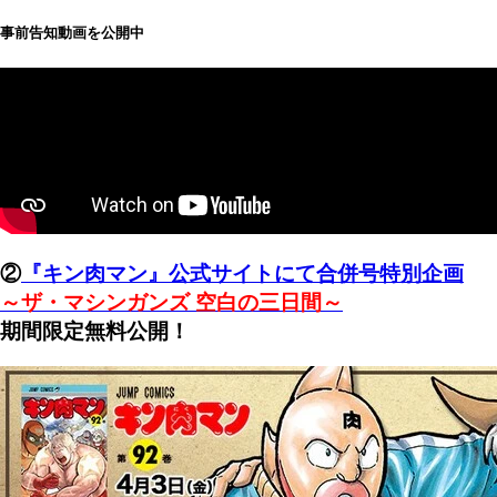
事前告知動画を公開中
②
『キン肉マン』公式サイトにて合併号特別企画
～ザ・マシンガンズ 空白の三日間～
期間限定無料公開！