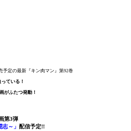
売予定の最新『キン肉マン』第92巻
迫っている！
企画がふたつ発動！
画第3弾
闘志～」
配信予定!!