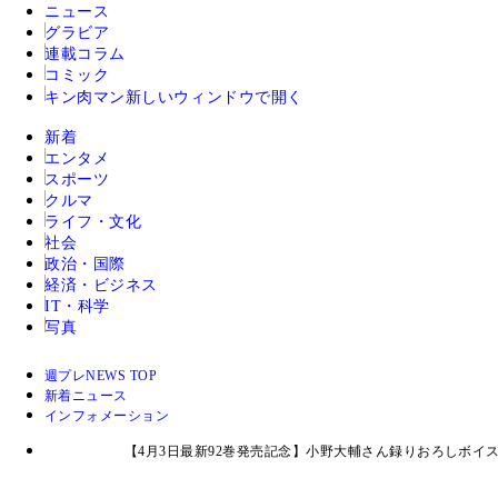
ニュース
グラビア
連載コラム
コミック
キン肉マン
新しいウィンドウで開く
新着
エンタメ
スポーツ
クルマ
ライフ・文化
社会
政治・国際
経済・ビジネス
IT・科学
写真
週プレNEWS TOP
新着ニュース
インフォメーション
【4月3日最新92巻発売記念】小野大輔さん録りおろしボ