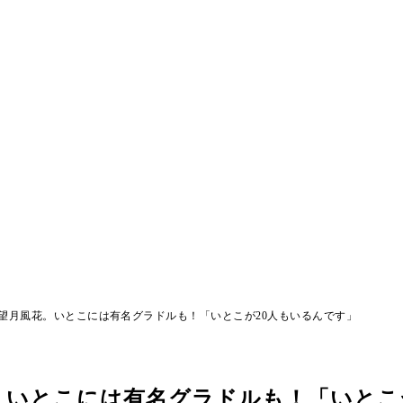
望月風花。いとこには有名グラドルも！「いとこが20人もいるんです」
。いとこには有名グラドルも！「いとこ