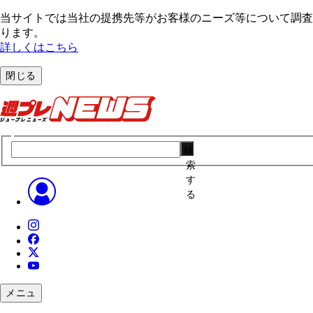
当サイトでは当社の提携先等がお客様のニーズ等について調査・
ります。
詳しくはこちら
閉じる
検
索
す
る
メニュ