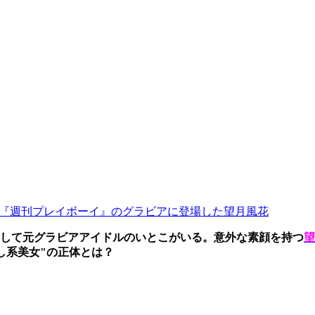
『週刊プレイボーイ』のグラビアに登場した望月風花
そして元グラビアアイドルのいとこがいる。意外な素顔を持つ
望
し系美女"の正体とは？