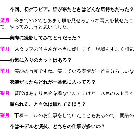
――今回、初グラビア。話が来たときはどんな気持ちだった？
望月
今までSNSでもあまり肌を見せるような写真を載せたこ
て、やってみようと思いました。
――実際に撮影してみてどうだった？
望月
スタッフの皆さんが本当に優しくて、現場もすごく和気
――お気に入りのカットはある？
望月
笑顔の写真ですね。笑っている表情が一番自分らしいな
――衣装だったらどれが一番気に入ってる？
望月
普段はあまり色物を着ないんですけど、水色のストライ
――撮られること自体は慣れてるほう？
望月
下着モデルのお仕事をしていたこともあるので、商品の
――今はモデルと演技、どちらの仕事が多いの？